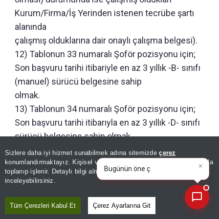
Kurum/Firma/İş Yerinden istenen tecrübe şartı
alanında
çalışmış olduklarına dair onaylı çalışma belgesi).
12) Tablonun 33 numaralı Şoför pozisyonu için;
Son başvuru tarihi itibariyle en az 3 yıllık -B- sınıfı
(manuel) sürücü belgesine sahip
olmak.
13) Tablonun 34 numaralı Şoför pozisyonu için;
Son başvuru tarihi itibarıyla en az 3 yıllık -D- sınıfı
sürücü belgesine sahip olmak.
14) Adayların, yukarıda belirtilen sınava katılma ve
Sizlere daha iyi hizmet sunabilmek adına sitemizde
çerez
×
Bugünün öne çıkan manşetleri
konumlandırmaktayız. Kişisel verileriniz, KVKK ve GDPR kapsamında
başvuru şartlarını kanıtlayıcı bilgi ve
ve gelişmeleri neler?
|
toplanıp işlenir. Detaylı bilgi almak için
Aydınlatma Metnimizi
📰
belgeleri elektronik ortamda taratıp başvuru
Son 30 güne ait haberleri, spor gelişmelerini veya yazar yazılarını sorgulayabilirsiniz.
inceleyebilirsiniz.
formunun ilgili bölümlerine eklemeleri
zorunludur.
Tüm Çerezleri Kabul Et
Çerez Ayarlarına Git
15) Başvurular il bazında yapılacak olup adaylar,