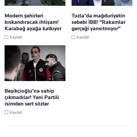
Modern şehirleri
Tuzla'da mağduriyetin
kıskandıracak ihtişam!
sebebi İBB! "Rakamlar
Karabağ ayağa kalkıyor
gerçeği yansıtmıyor"
Kaydet
Kaydet
Beşikçioğlu'na sahip
çıkmadılar! Yeni Partili
isimden sert sözler
Kaydet