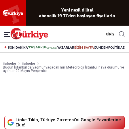
Reklamsız
56 yıllık
Akıllı haber
Eski gazeteleri
Yazarlarla
okuma
dijital arşiv
asistanı
indirme
canlı soru
deneyimi
cevap
GİRİŞ
SON DAKİKA
YAZARLAR
BİZİM SAYFA
GÜNDEM
POLİTİKA
EK
Haberler
Haberler
Bugün İstanbul'da yağmur yağacak mı? Meteoroloji İstanbul hava durumu ve
uyarılar 29 Mayıs Perşembe
Linke Tıkla, Türkiye Gazetesi'ni Google Favorilerine
Ekle!