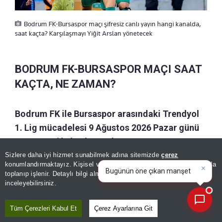
Bodrum FK-Bursaspor maçı şifresiz canlı yayın hangi kanalda,
saat kaçta? Karşılaşmayı Yiğit Arslan yönetecek
BODRUM FK-BURSASPOR MAÇI SAAT
KAÇTA, NE ZAMAN?
Bodrum FK ile Bursaspor arasındaki Trendyol
1. Lig mücadelesi 9 Ağustos 2026 Pazar günü
saat 21.30'da başlayacak.
Sizlere daha iyi hizmet sunabilmek adına sitemizde
çerez
×
Bugünün öne çıkan manşetleri
Sezonun ilk haftasında oynanacak karşılaşmanın
konumlandırmaktayız. Kişisel verileriniz, KVKK ve GDPR kapsamında
ve gelişmeleri neler?
toplanıp işlenir. Detaylı bilgi almak için
Aydınlatma Metnimizi
adresi Bodrum İlçe Stadyumu olacak.
📰
Son 30 güne ait haberleri, spor gelişmelerini veya yazar yazılarını sorgulayabilirsiniz.
inceleyebilirsiniz.
Tüm Çerezleri Kabul Et
Çerez Ayarlarına Git
GÜNÜN ÖZETİ