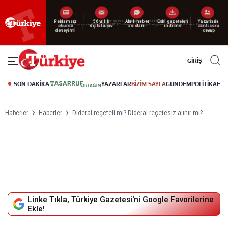
Reklamsız
56 yıllık
Akıllı haber
Eski gazeteleri
Yazarlarla
okuma
dijital arşiv
asistanı
indirme
canlı soru
deneyimi
cevap
GİRİŞ
SON DAKİKA
YAZARLAR
BİZİM SAYFA
GÜNDEM
POLİTİKA
EK
Haberler
Haberler
Dideral reçeteli mi? Dideral reçetesiz alınır mı?
Linke Tıkla, Türkiye Gazetesi'ni Google Favorilerine
Ekle!