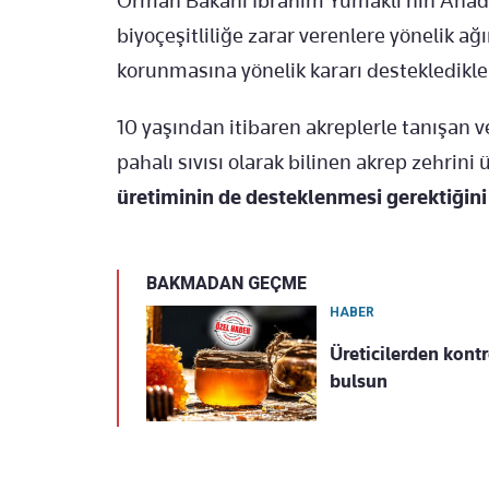
Orman Bakanı İbrahim Yumaklı'nın Anado
biyoçeşitliliğe zarar verenlere yönelik ağ
korunmasına yönelik kararı destekledikler
10 yaşından itibaren akreplerle tanışan v
pahalı sıvısı olarak bilinen akrep zehrini
üretiminin de desteklenmesi gerektiğini
BAKMADAN GEÇME
HABER
Üreticilerden kontr
bulsun