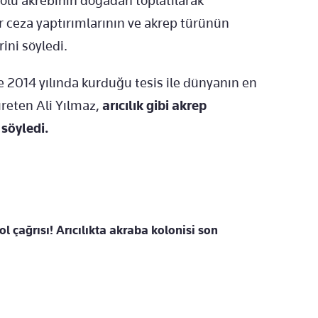
lu akrebinin doğadan toplatılarak
ır ceza yaptırımlarının ve akrep türünün
ini söyledi.
e 2014 yılında kurduğu tesis ile dünyanın en
 üreten Ali Yılmaz,
arıcılık gibi akrep
 söyledi.
ol çağrısı! Arıcılıkta akraba kolonisi son