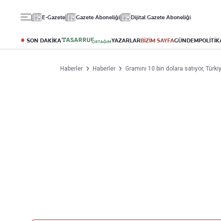
Gündem
Ekonomi
Spor
E-Gazete
Gazete Aboneliği
Dijital Gazete Aboneliği
Politika
Borsa
Futbol
Eğitim
Altın
Puan Durumu
SON DAKİKA
YAZARLAR
BİZİM SAYFA
GÜNDEM
POLİTİK
Döviz
Fikstür
Hisse Senedi
Şampiyonlar Ligi
Haberler
Haberler
Gramını 10 bin dolara satıyor, Türki
Kripto Para
Avrupa Ligi
Emlak
Basketbol
T-Otomobil
Turizm
Yazarlar
Diğer Kategoriler
Kurumsal
Bugünün Yazarları
Magazin
Hakkımızda
Tüm Yazarlar
Teknoloji
İletişim
Resmî Ilanlar
Künye
Haberler
Gazete Aboneliği
Foto Haber
Danışma Telefonları
Video Galeri
Yasal
Reklam Ver