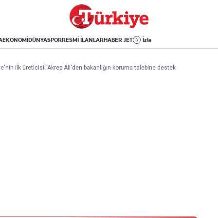
Dünya
Yaşam
Kültür-Sanat
Orta Doğu
Sağlık
Sinema
Avrupa
Hava Durumu
Arkeoloji
A
EKONOMİ
DÜNYA
SPOR
RESMİ İLANLAR
HABER JET
İzle
Amerika
Yemek
Kitap
Afrika
Seyahat
Tarih
ye'nin ilk üreticisi! Akrep Ali'den bakanlığın koruma talebine destek
İsrail-Gazze
Aktüel
Uygulamalar