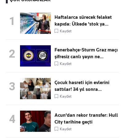
Haftalarca sürecek felaket
1
kapıda: Ülkede 'stok ya...
Kaçırmayın
Kaydet
Ücretsiz üye olun, gündemi
şekillendiren gelişmeleri önce siz duyun
Fenerbahçe-Sturm Graz maçı
2
şifresiz canlı yayın ne...
Kaydet
Çocuk hasreti için evlerini
3
sattılar! 34 yıl sonra...
Kaydet
Acun'dan rekor transfer: Hull
4
City tarihine geçti
Kaydet