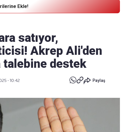
ilerine Ekle!
Haber Verin
Editör masamıza bilgi ve materyal
ara satıyor,
göndermek için
tıklayın
ticisi! Akrep Ali'den
 talebine destek
025 - 10:42
Paylaş