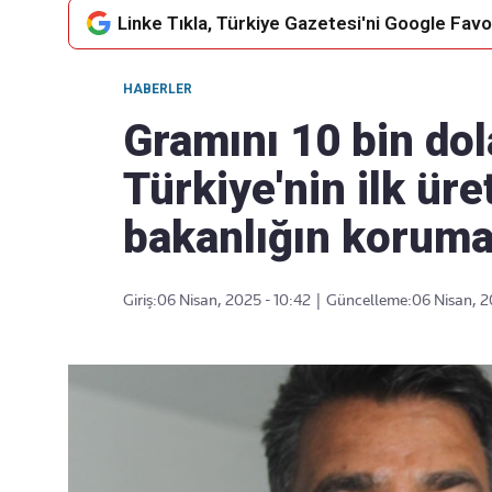
Linke Tıkla, Türkiye Gazetesi'ni Google Favor
HABERLER
Takip Edin
Favori mecralarınızda haber
Gramını 10 bin dol
akışımıza ulaşın
Türkiye'nin ilk üre
bakanlığın koruma
Giriş:
06 Nisan, 2025 - 10:42
|
Güncelleme:
06 Nisan, 2