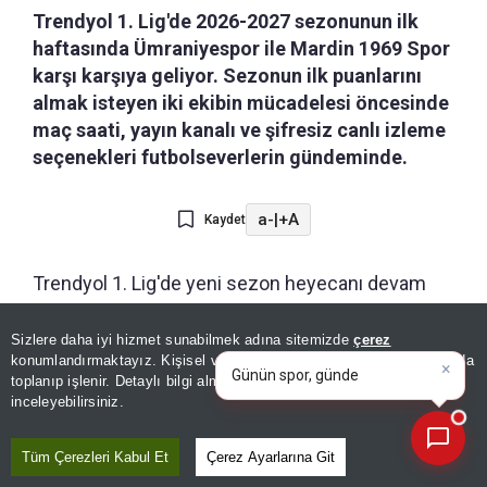
Trendyol 1. Lig'de 2026-2027 sezonunun ilk
haftasında Ümraniyespor ile Mardin 1969 Spor
karşı karşıya geliyor. Sezonun ilk puanlarını
almak isteyen iki ekibin mücadelesi öncesinde
maç saati, yayın kanalı ve şifresiz canlı izleme
seçenekleri futbolseverlerin gündeminde.
a-
|
+A
Kaydet
Trendyol 1. Lig'de yeni sezon heyecanı devam
ederken günün dikkat çeken karşılaşmalarından
×
Günün spor, gündem ve
Sizlere daha iyi hizmet sunabilmek adına sitemizde
çerez
biri İstanbul'da oynanacak. Ümraniyespor, ligin ilk
ekonomi gelişmelerini analiz
konumlandırmaktayız. Kişisel verileriniz, KVKK ve GDPR kapsamında
haftasında Mardin 1969 Spor'u sahasında
edin!
|
toplanıp işlenir. Detaylı bilgi almak için
Aydınlatma Metnimizi
📰
Son 30 güne ait haberleri, spor gelişmelerini veya yazar yazılarını sorgulayabilirsiniz.
inceleyebilirsiniz.
ağırlayacak. Saat 19.00'da başlayacak mücadeleyi
takip etmek isteyen futbolseverler
Tüm Çerezleri Kabul Et
Çerez Ayarlarına Git
"Ümraniyespor-Mardin 1969 maçı hangi kanalda,