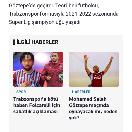
Göztepe'de geçirdi. Tecrübeli futbolcu,
Trabzonspor formasıyla 2021-2022 sezonunda
Süper Lig şampiyonluğu yaşadı.
İLGİLİ HABERLER
SPOR
HABERLER
Trabzonspor'a kötü
Mohamed Salah
haber: Folcarelli için
Göztepe maçında
sakatlık açıklaması
oynayacak mı, neden
yok?