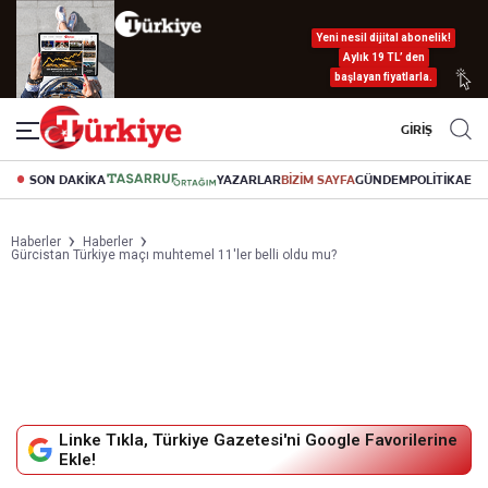
Yeni nesil dijital abonelik!
Aylık 19 TL’ den
başlayan fiyatlarla.
GİRİŞ
SON DAKİKA
YAZARLAR
BİZİM SAYFA
GÜNDEM
POLİTİKA
EK
Haberler
Haberler
Gürcistan Türkiye maçı muhtemel 11'ler belli oldu mu?
Linke Tıkla, Türkiye Gazetesi'ni Google Favorilerine
Ekle!