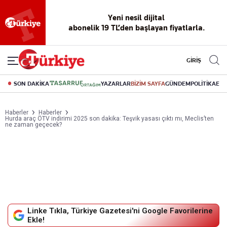
Yeni nesil dijital
abonelik 19 TL’den başlayan fiyatlarla.
GİRİŞ
SON DAKİKA
YAZARLAR
BİZİM SAYFA
GÜNDEM
POLİTİKA
EK
Haberler
Haberler
Hurda araç ÖTV indirimi 2025 son dakika: Teşvik yasası çıktı mı, Meclis’ten
ne zaman geçecek?
Linke Tıkla, Türkiye Gazetesi'ni Google Favorilerine
Ekle!