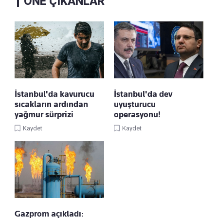
ÖNE ÇIKANLAR
İstanbul'da kavurucu
İstanbul'da dev
sıcakların ardından
uyuşturucu
yağmur sürprizi
operasyonu!
Kaydet
Kaydet
Gazprom açıkladı: