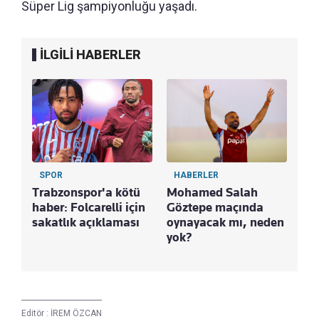
Süper Lig şampiyonluğu yaşadı.
İLGİLİ HABERLER
SPOR
HABERLER
Trabzonspor'a kötü
Mohamed Salah
haber: Folcarelli için
Göztepe maçında
sakatlık açıklaması
oynayacak mı, neden
yok?
Editör :
İREM ÖZCAN