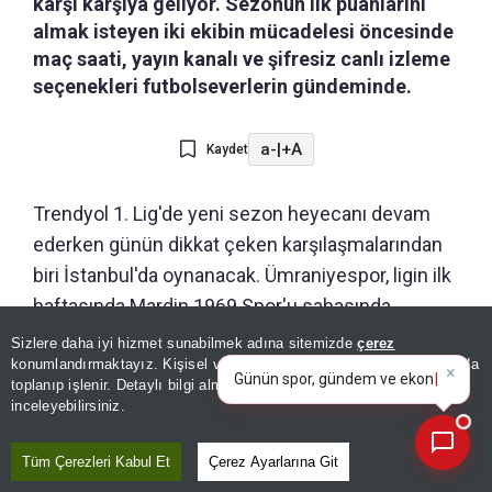
karşı karşıya geliyor. Sezonun ilk puanlarını
almak isteyen iki ekibin mücadelesi öncesinde
maç saati, yayın kanalı ve şifresiz canlı izleme
seçenekleri futbolseverlerin gündeminde.
a-
|
+A
Kaydet
Trendyol 1. Lig'de yeni sezon heyecanı devam
ederken günün dikkat çeken karşılaşmalarından
biri İstanbul'da oynanacak. Ümraniyespor, ligin ilk
haftasında Mardin 1969 Spor'u sahasında
×
ağırlayacak. Saat 19.00'da başlayacak mücadeleyi
Günün spor, gündem ve
Sizlere daha iyi hizmet sunabilmek adına sitemizde
çerez
ekonomi gelişmelerini analiz
konumlandırmaktayız. Kişisel verileriniz, KVKK ve GDPR kapsamında
takip etmek isteyen futbolseverler
edin!
toplanıp işlenir. Detaylı bilgi almak için
Aydınlatma Metnimizi
📰
"Ümraniyespor-Mardin 1969 maçı hangi kanalda,
Son 30 güne ait haberleri, spor gelişmelerini veya yazar yazılarını sorgulayabilirsiniz.
inceleyebilirsiniz.
şifresiz mi, nereden izlenir?" sorularına cevap
arıyor.
Tüm Çerezleri Kabul Et
Çerez Ayarlarına Git