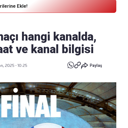
ilerine Ekle!
Haber Verin
Editör masamıza bilgi ve materyal
maçı hangi kanalda,
göndermek için
tıklayın
aat ve kanal bilgisi
n, 2025 - 10:25
Paylaş