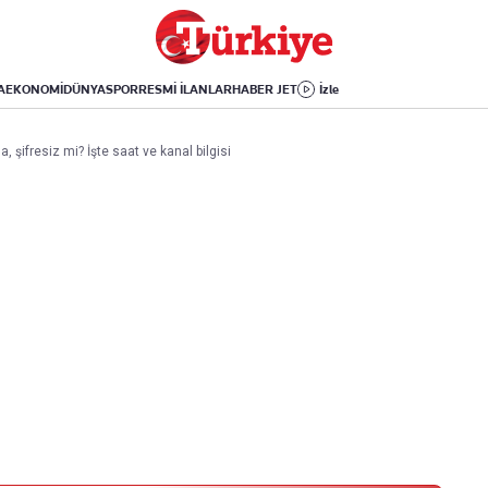
Dünya
Yaşam
Kültür-Sanat
Orta Doğu
Sağlık
Sinema
Avrupa
Hava Durumu
Arkeoloji
A
EKONOMİ
DÜNYA
SPOR
RESMİ İLANLAR
HABER JET
İzle
Amerika
Yemek
Kitap
Afrika
Seyahat
Tarih
 şifresiz mi? İşte saat ve kanal bilgisi
İsrail-Gazze
Aktüel
Uygulamalar