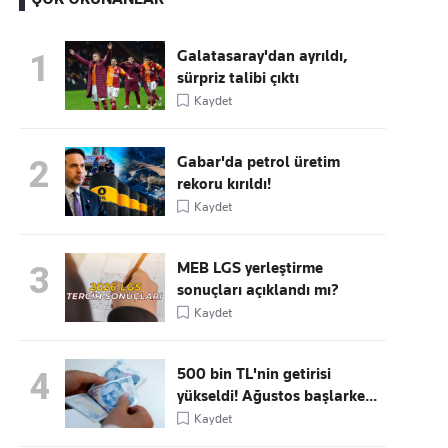
Galatasaray'dan ayrıldı,
1
sürpriz talibi çıktı
Kaçırmayın
Kaydet
Ücretsiz üye olun, gündemi
şekillendiren gelişmeleri önce siz duyun
Gabar'da petrol üretim
2
rekoru kırıldı!
Kaydet
MEB LGS yerleştirme
3
sonuçları açıklandı mı?
Kaydet
500 bin TL'nin getirisi
4
yükseldi! Ağustos başlarke...
Kaydet