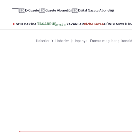
Gündem
Ekonomi
Spor
E-Gazete
Gazete Aboneliği
Dijital Gazete Aboneliği
Politika
Borsa
Futbol
Eğitim
Altın
Puan Durumu
SON DAKİKA
YAZARLAR
BİZİM SAYFA
GÜNDEM
POLİTİK
Döviz
Fikstür
Hisse Senedi
Şampiyonlar Ligi
Haberler
Haberler
İspanya - Fransa maçı hangi kanalda,
Kripto Para
Avrupa Ligi
Emlak
Basketbol
T-Otomobil
Turizm
Yazarlar
Diğer Kategoriler
Kurumsal
Bugünün Yazarları
Magazin
Hakkımızda
Tüm Yazarlar
Teknoloji
İletişim
Resmî Ilanlar
Künye
Haberler
Gazete Aboneliği
Foto Haber
Danışma Telefonları
Video Galeri
Yasal
Reklam Ver