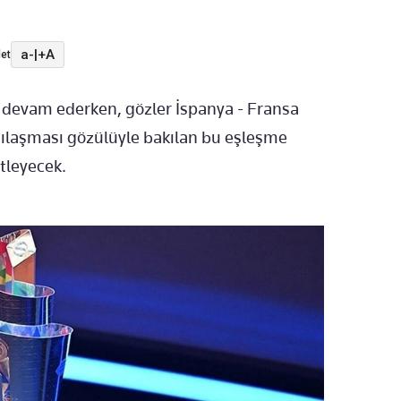
a-
|
+A
et
ı devam ederken, gözler İspanya - Fransa
rşılaşması gözülüyle bakılan bu eşleşme
itleyecek.