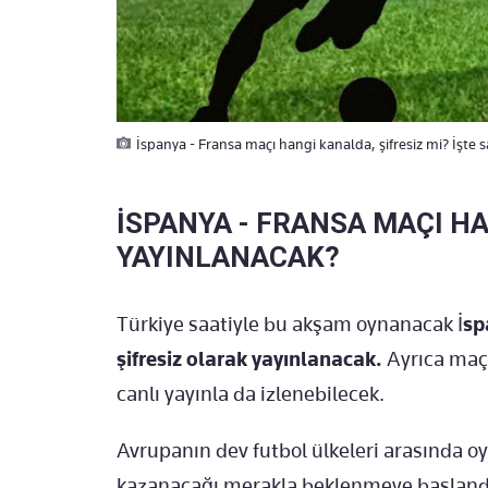
İspanya - Fransa maçı hangi kanalda, şifresiz mi? İşte sa
İSPANYA - FRANSA MAÇI H
YAYINLANACAK?
Türkiye saatiyle bu akşam oynanacak İ
sp
şifresiz olarak yayınlanacak.
Ayrıca maç,
canlı yayınla da izlenebilecek.
Avrupanın dev futbol ülkeleri arasında
kazanacağı merakla beklenmeye başland