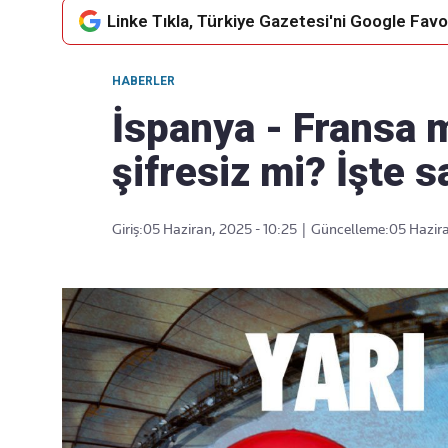
Linke Tıkla, Türkiye Gazetesi'ni Google Favor
HABERLER
Takip Edin
Favori mecralarınızda haber
İspanya - Fransa 
akışımıza ulaşın
şifresiz mi? İşte s
Giriş:
05 Haziran, 2025 - 10:25
|
Güncelleme:
05 Hazira