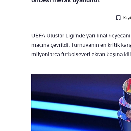
öncesi merak uyandırdı.
Kayd
UEFA Uluslar Ligi’nde yarı final heyecan
maçına çevrildi. Turnuvanın en kritik ka
milyonlarca futbolseveri ekran başına kil