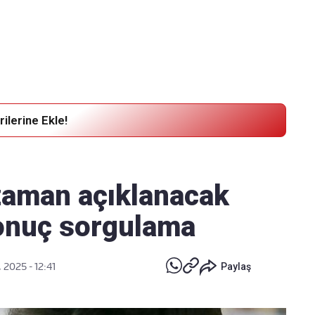
Haber Verin
Editör masamıza bilgi ve materyal
göndermek için
tıklayın
ilerine Ekle!
zaman açıklanacak
onuç sorgulama
 2025 - 12:41
Paylaş