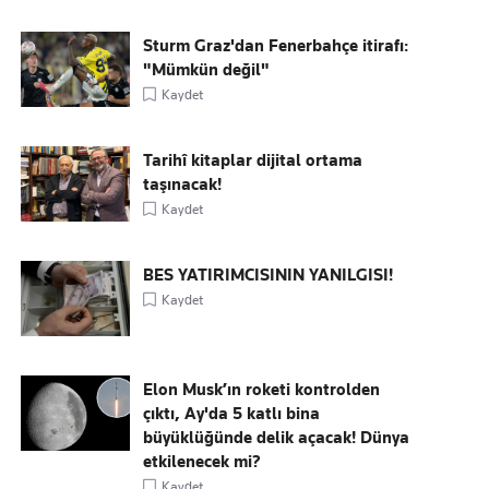
Sturm Graz'dan Fenerbahçe itirafı:
"Mümkün değil"
Kaydet
Tarihî kitaplar dijital ortama
taşınacak!
Kaydet
BES YATIRIMCISININ YANILGISI!
Kaydet
Elon Musk’ın roketi kontrolden
çıktı, Ay'da 5 katlı bina
büyüklüğünde delik açacak! Dünya
etkilenecek mi?
Kaydet