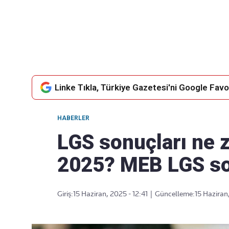
Takip Edin
Favori mecralarınızda haber
akışımıza ulaşın
Linke Tıkla, Türkiye Gazetesi'ni Google Favor
HABERLER
LGS sonuçları ne 
2025? MEB LGS s
Giriş:
15 Haziran, 2025 - 12:41
|
Güncelleme:
15 Haziran,