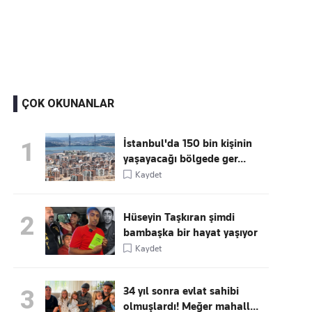
Kaçırmayın
Ücretsiz üye olun, gündemi
şekillendiren gelişmeleri önce siz duyun
ÇOK OKUNANLAR
İstanbul'da 150 bin kişinin
1
yaşayacağı bölgede ger...
Kaydet
Hüseyin Taşkıran şimdi
2
bambaşka bir hayat yaşıyor
Kaydet
34 yıl sonra evlat sahibi
3
olmuşlardı! Meğer mahall...