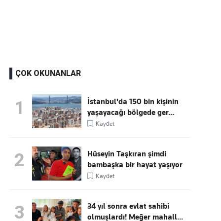
Kaçırmayın
Ücretsiz üye olun, gündemi
şekillendiren gelişmeleri önce siz duyun
ÇOK OKUNANLAR
İstanbul'da 150 bin kişinin
1
yaşayacağı bölgede ger...
Kaydet
Hüseyin Taşkıran şimdi
2
bambaşka bir hayat yaşıyor
Kaydet
34 yıl sonra evlat sahibi
3
olmuşlardı! Meğer mahall...