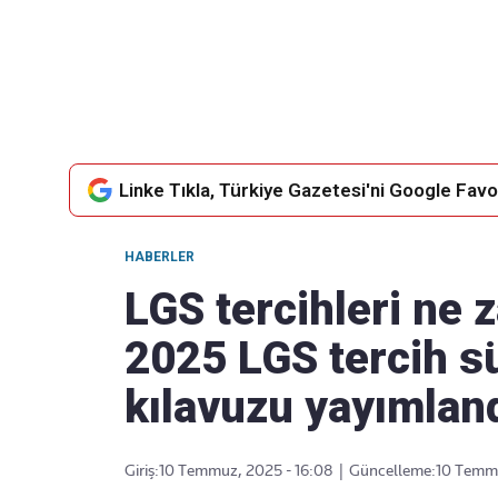
Takip Edin
Favori mecralarınızda haber
akışımıza ulaşın
Linke Tıkla, Türkiye Gazetesi'ni Google Favor
HABERLER
LGS tercihleri ne
2025 LGS tercih sü
kılavuzu yayımlan
Giriş:
10 Temmuz, 2025 - 16:08
|
Güncelleme:
10 Temmu