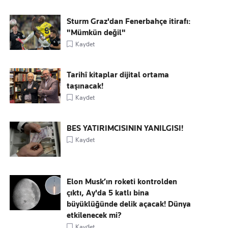
Sturm Graz'dan Fenerbahçe itirafı:
"Mümkün değil"
Kaydet
Tarihî kitaplar dijital ortama
taşınacak!
Kaydet
BES YATIRIMCISININ YANILGISI!
Kaydet
Elon Musk’ın roketi kontrolden
çıktı, Ay'da 5 katlı bina
büyüklüğünde delik açacak! Dünya
etkilenecek mi?
Kaydet