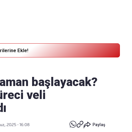
Haber Verin
Editör masamıza bilgi ve materyal
göndermek için
tıklayın
ilerine Ekle!
 zaman başlayacak?
reci veli
dı
z, 2025 - 16:08
Paylaş