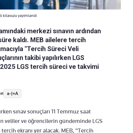
i kilavuzu yayimlandi
amındaki merkezi sınavın ardından
üre kaldı. MEB ailelere tercih
macıyla "Tercih Süreci Veli
çlarının takibi yapılırken LGS
 2025 LGS tercih süreci ve takvimi
a-
|
+A
et
ırken sınav sonuçları 11 Temmuz saat
an veliler ve öğrencilerin gündeminde LGS
tercih ekranı yer alacak. MEB, "Tercih