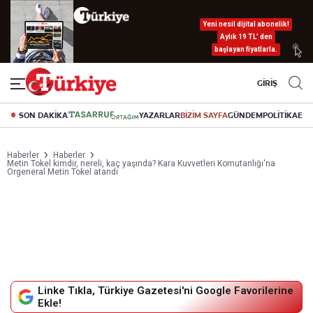
Yeni nesil dijital abonelik!
Aylık 19 TL’ den
başlayan fiyatlarla.
GİRİŞ
SON DAKİKA
YAZARLAR
BİZİM SAYFA
GÜNDEM
POLİTİKA
EK
Haberler
Haberler
Metin Tokel kimdir, nereli, kaç yaşında? Kara Kuvvetleri Komutanlığı'na
Orgeneral Metin Tokel atandı
Linke Tıkla, Türkiye Gazetesi'ni Google Favorilerine
Ekle!