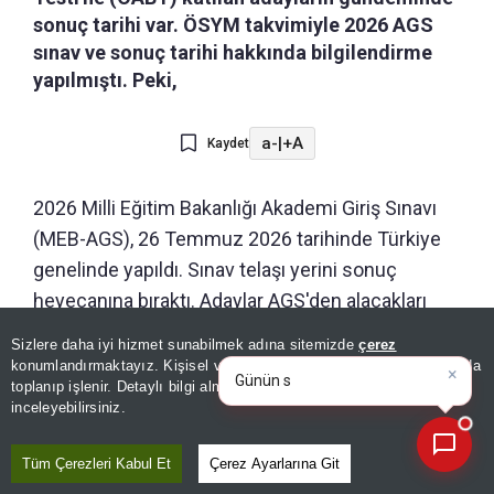
sonuç tarihi var. ÖSYM takvimiyle 2026 AGS
sınav ve sonuç tarihi hakkında bilgilendirme
yapılmıştı. Peki,
a-
|
+A
Kaydet
2026 Milli Eğitim Bakanlığı Akademi Giriş Sınavı
(MEB-AGS), 26 Temmuz 2026 tarihinde Türkiye
genelinde yapıldı. Sınav telaşı yerini sonuç
heyecanına bıraktı. Adaylar AGS'den alacakları
puanlarla Değerlendirmelerin tamamlanması
Sizlere daha iyi hizmet sunabilmek adına sitemizde
çerez
×
Günün spor, gündem ve
ardından sonuçlar adayların erişimine açılacak.
konumlandırmaktayız. Kişisel verileriniz, KVKK ve GDPR kapsamında
ekonomi gelişmelerini analiz
|
toplanıp işlenir. Detaylı bilgi almak için
Aydınlatma Metnimizi
Millî Eğitim Akademisi'ne kabul edilecek adayların
📰
Son 30 güne ait haberleri, spor gelişmelerini veya yazar yazılarını sorgulayabilirsiniz.
inceleyebilirsiniz.
seçilmesinde ana kriter olacak, bu nedenyle
adaylar merakla sonuç duyurusunu bekliyor.
Tüm Çerezleri Kabul Et
Çerez Ayarlarına Git