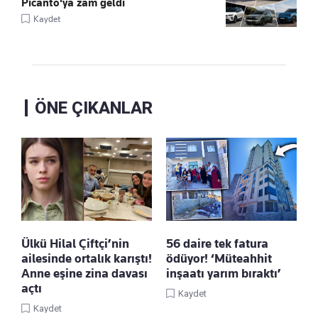
Picanto'ya zam geldi
Kaydet
ÖNE ÇIKANLAR
Ülkü Hilal Çiftçi’nin
56 daire tek fatura
ailesinde ortalık karıştı!
ödüyor! ‘Müteahhit
Anne eşine zina davası
inşaatı yarım bıraktı’
açtı
Kaydet
Kaydet