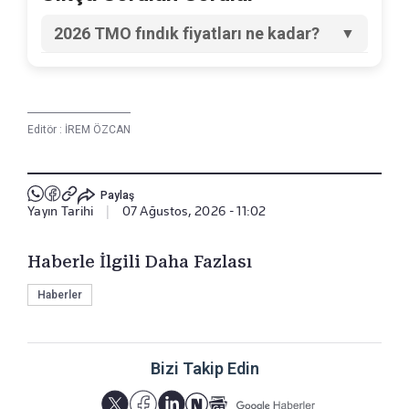
2026 TMO fındık fiyatları ne kadar?
2026-2027 sezonu kabuklu fındık alım
fiyatları, yüzde 50 sağlam iç fındık esasına
göre Giresun kalite için kilogram başına 255
lira, levant kalite için kilogram başına 250 lira
ve Sivri kalite fındık 145 TL/kg olarak
Editör :
belirlendi.
İREM ÖZCAN
Paylaş
Yayın Tarihi
|
07 Ağustos, 2026 - 11:02
Haberle İlgili Daha Fazlası
Haberler
Bizi Takip Edin