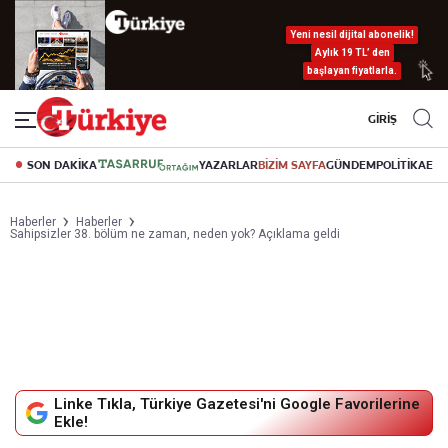
Yeni nesil dijital abonelik!
Aylık 19 TL’ den
başlayan fiyatlarla.
GİRİŞ
SON DAKİKA
YAZARLAR
BİZİM SAYFA
GÜNDEM
POLİTİKA
EK
Haberler
Haberler
Sahipsizler 38. bölüm ne zaman, neden yok? Açıklama geldi
Linke Tıkla, Türkiye Gazetesi'ni Google Favorilerine
Ekle!