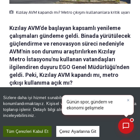
Kızılay AVM kapandı mı? Metro çıkışını kullananlara kritik uyarı
Kızılay AVM'de başlayan kapsamlı yenileme
çalışmaları gündeme geldi. Binada yürütülecek
güçlendirme ve renovasyon süreci nedeniyle
AVM'nin son durumu araştırılırken Kızılay
Metro İstasyonu'nu kullanan vatandaşları
ilgilendiren duyuru EGO Genel Müdürlüğü'nden
geldi. Peki, Kızılay AVM kapandı mı, metro
çıkışı kullanıma açık mı?
×
Günün spor, gündem ve
Sizlere daha iyi hizmet sunabilmek adına sitemizde
çerez
a-
|
+A
Kaydet
ekonomi gelişmelerini analiz
konumlandırmaktayız. Kişisel verileriniz, KVKK ve GDPR kapsamında
edin!
|
toplanıp işlenir. Detaylı bilgi almak için
Aydınlatma Metnimizi
📰
Son 30 güne ait haberleri, spor gelişmelerini veya yazar yazılarını sorgulayabilirsiniz.
inceleyebilirsiniz.
Kızılay AVM'de yapılacak güçlendirme ve
yenileme çalışmalarıyla birlikte bina ve
Tüm Çerezleri Kabul Et
Çerez Ayarlarına Git
çevresinde yeni düzenlemelere gidiliyor.