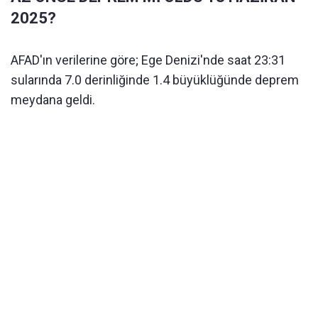
2025?
AFAD'ın verilerine göre; Ege Denizi'nde saat 23:31
sularında 7.0 derinliğinde 1.4 büyüklüğünde deprem
meydana geldi.