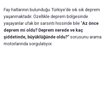
Fay hatlarının bulunduğu Türkiye'de sık sık deprem
yaşanmaktadır. Özellikle deprem bölgesinde
yaşayanlar ufak bir sarsıntı hissinde bile "
Az önce
deprem mi oldu? Deprem nerede ve kaç
şiddetinde, büyüklüğünde oldu?"
sorusunu arama
motorlarında sorgulatıyor.