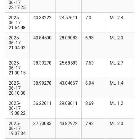
06-17
22:17:25
2025-
40.33222
24.57611
7.0
ML 2.4
06-17
21:54:48
2025-
40.84500
28.09083
6.98
ML 2.0
06-17
21:04:02
2025-
38.39278
25.68583
7.63
ML 2.7
06-17
21:00:15
2025-
38.99278
43.04667
6.94
ML 1.4
06-17
20:10:30
2025-
36.22611
29.08611
8.69
ML 1.2
06-17
19:08:22
2025-
37.70083
43.87972
7.92
ML 2.0
06-17
19:07:34