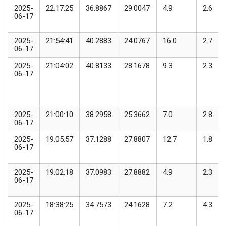
2025-
22:17:25
36.8867
29.0047
4.9
2.6
06-17
2025-
21:54:41
40.2883
24.0767
16.0
2.7
06-17
2025-
21:04:02
40.8133
28.1678
9.3
2.3
06-17
2025-
21:00:10
38.2958
25.3662
7.0
2.8
06-17
2025-
19:05:57
37.1288
27.8807
12.7
1.8
06-17
2025-
19:02:18
37.0983
27.8882
4.9
2.3
06-17
2025-
18:38:25
34.7573
24.1628
7.2
4.3
06-17