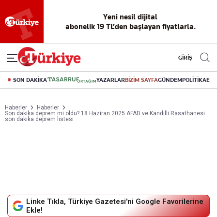
Yeni nesil dijital
abonelik 19 TL’den başlayan fiyatlarla.
GİRİŞ
SON DAKİKA
YAZARLAR
BİZİM SAYFA
GÜNDEM
POLİTİKA
EK
Haberler
Haberler
Son dakika deprem mi oldu? 18 Haziran 2025 AFAD ve Kandilli Rasathanesi
son dakika deprem listesi
Linke Tıkla, Türkiye Gazetesi'ni Google Favorilerine
Ekle!