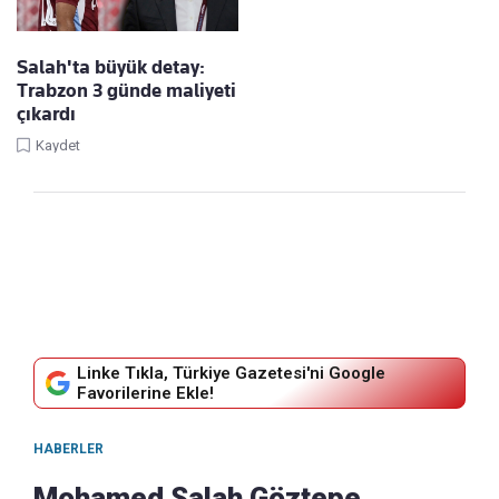
Salah'ta büyük detay:
Trabzon 3 günde maliyeti
çıkardı
Kaydet
Linke Tıkla, Türkiye Gazetesi'ni Google
Favorilerine Ekle!
HABERLER
Mohamed Salah Göztepe