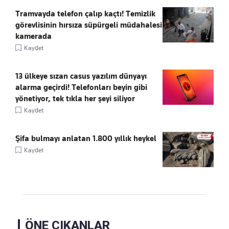
Tramvayda telefon çalıp kaçtı! Temizlik
görevlisinin hırsıza süpürgeli müdahalesi
kamerada
Kaydet
13 ülkeye sızan casus yazılım dünyayı
alarma geçirdi! Telefonları beyin gibi
yönetiyor, tek tıkla her şeyi siliyor
Kaydet
Şifa bulmayı anlatan 1.800 yıllık heykel
Kaydet
ÖNE ÇIKANLAR