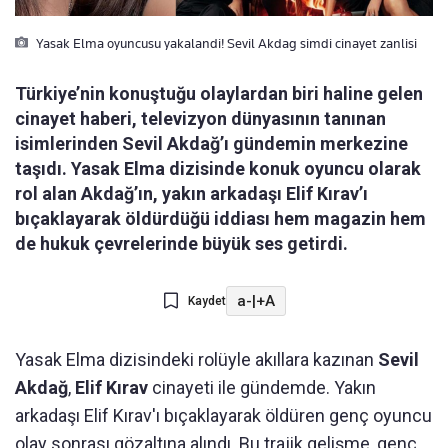
Yasak Elma oyuncusu yakalandi! Sevil Akdag simdi cinayet zanlisi
Türkiye’nin konuştuğu olaylardan biri haline gelen
cinayet haberi, televizyon dünyasının tanınan
isimlerinden Sevil Akdağ’ı gündemin merkezine
taşıdı. Yasak Elma dizisinde konuk oyuncu olarak
rol alan Akdağ’ın, yakın arkadaşı Elif Kırav’ı
bıçaklayarak öldürdüğü iddiası hem magazin hem
de hukuk çevrelerinde büyük ses getirdi.
a-
|
+A
Kaydet
Yasak Elma dizisindeki rolüyle akıllara kazınan
Sevil
Akdağ
,
Elif Kırav
cinayeti ile gündemde. Yakın
arkadaşı Elif Kırav'ı bıçaklayarak öldüren genç oyuncu
olay sonrası gözaltına alındı. Bu trajik gelişme, genç