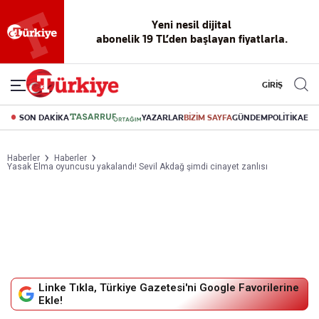
Reklamsız
56 yıllık
Akıllı haber
Eski gazeteleri
Yazarlarla
okuma
dijital arşiv
asistanı
indirme
canlı soru
deneyimi
cevap
GİRİŞ
SON DAKİKA
YAZARLAR
BİZİM SAYFA
GÜNDEM
POLİTİKA
EK
Haberler
Haberler
Yasak Elma oyuncusu yakalandı! Sevil Akdağ şimdi cinayet zanlısı
Linke Tıkla, Türkiye Gazetesi'ni Google Favorilerine
Ekle!