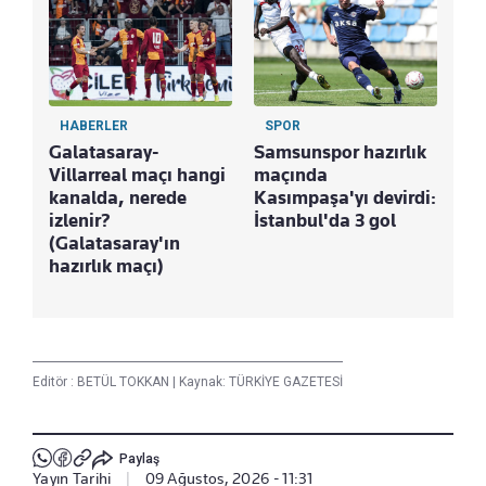
HABERLER
SPOR
S
Galatasaray-
Samsunspor hazırlık
Ma
Villarreal maçı hangi
maçında
Tre
kanalda, nerede
Kasımpaşa'yı devirdi:
Ke
izlenir?
İstanbul'da 3 gol
Bu
(Galatasaray'ın
hazırlık maçı)
Editör :
BETÜL TOKKAN
|
Kaynak: TÜRKİYE GAZETESİ
Paylaş
Yayın Tarihi
|
09 Ağustos, 2026 - 11:31