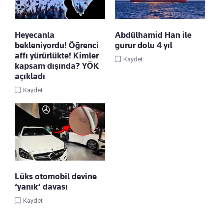
Heyecanla
Abdülhamid Han ile
bekleniyordu! Öğrenci
gurur dolu 4 yıl
affı yürürlükte! Kimler
Kaydet
kapsam dışında? YÖK
açıkladı
Kaydet
Lüks otomobil devine
‘yanık’ davası
Kaydet