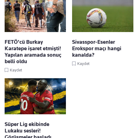
FETÖ'cü Burkay
Sivasspor-Esenler
Karatepe işaret etmişti!
Erokspor maçı hangi
Yapılan aramada sonuç
kanalda?
belli oldu
Kaydet
Kaydet
Süper Lig ekibinde
Lukaku sesleri!
Görüşmeler başladı