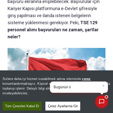
başvuru ekranına erişilebilecek. Başvurular için
Kariyer Kapısı platformuna e-Devlet şifresiyle
giriş yapılması ve ilanda istenen belgelerin
sisteme yüklenmesi gerekiyor. Peki,
TSE 129
personel alımı başvuruları ne zaman, şartlar
neler?
Sizlere daha iyi hizmet sunabilmek adına sitemizde
çerez
×
Bugünün öne çıkan manşetleri
konumlandırmaktayız. Kişisel verileriniz, KVKK ve GDPR kapsamında
ve gelişmeleri nele
toplanıp işlenir. Detaylı bilgi almak için
Aydınlatma Metnimizi
📰
Son 30 güne ait haberleri, spor gelişmelerini veya yazar yazılarını sorgulayabilirsiniz.
inceleyebilirsiniz.
Tüm Çerezleri Kabul Et
Çerez Ayarlarına Git
TSE 129 personel alımı başvuruları ne zaman, şartlar neler?