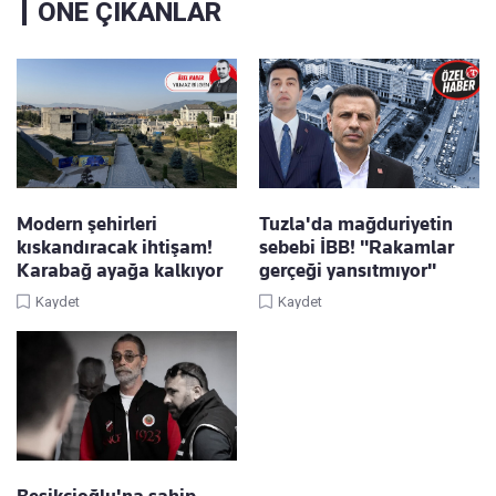
ÖNE ÇIKANLAR
Modern şehirleri
Tuzla'da mağduriyetin
kıskandıracak ihtişam!
sebebi İBB! "Rakamlar
Karabağ ayağa kalkıyor
gerçeği yansıtmıyor"
Kaydet
Kaydet
Beşikçioğlu'na sahip