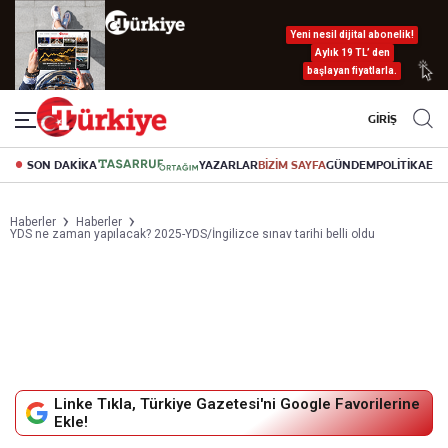
Yeni nesil dijital abonelik!
Aylık 19 TL’ den
başlayan fiyatlarla.
GİRİŞ
SON DAKİKA
YAZARLAR
BİZİM SAYFA
GÜNDEM
POLİTİKA
EK
Haberler
Haberler
YDS ne zaman yapılacak? 2025-YDS/İngilizce sınav tarihi belli oldu
Linke Tıkla, Türkiye Gazetesi'ni Google Favorilerine
Ekle!