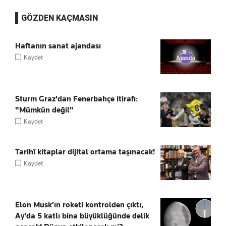
GÖZDEN KAÇMASIN
Haftanın sanat ajandası
Kaydet
Sturm Graz'dan Fenerbahçe itirafı:
"Mümkün değil"
Kaydet
Tarihî kitaplar dijital ortama taşınacak!
Kaydet
Elon Musk’ın roketi kontrolden çıktı,
Ay'da 5 katlı bina büyüklüğünde delik