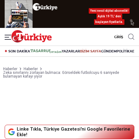
Yeni nesil dijital abonelik!
Aylık 19 TL’ den
başlayan fiyatlarla.
GİRİŞ
SON DAKİKA
YAZARLAR
BİZİM SAYFA
GÜNDEM
POLİTİKA
EK
Haberler
Haberler
Zeka sınırlarını zorlayan bulmaca: Görseldeki futbolcuyu 6 saniyede
bulamayan kafayı yiyor
Linke Tıkla, Türkiye Gazetesi'ni Google Favorilerine
Ekle!