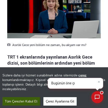
Asırlık Gece yeni bölüm ne zaman, bu akşam var mı?
TRT 1 ekranlarında yayınlanan Asırlık Gece
dizisi, son bölümlerinin ardından yeni bölüm
tarihiyle yeniden izleyicilerin gündemine geldi.
15 Temmuz 2016 gecesinde yaşanan olayları
Sizlere daha iyi hizmet sunabilmek adına sitemizde
çerez
×
Bugünün öne çıkan manşetleri
konumlandırmaktayız. Kişisel verileriniz, KVKK ve GDPR kapsamında
konu alan yapımın 8. bölüm fragmanının
ve gelişmeleri neler?
|
toplanıp işlenir. Detaylı bilgi almak için
Aydınlatma Metnimizi
paylaşılmasıyla birlikte, "Asırlık Gece yeni
📰
Son 30 güne ait haberleri, spor gelişmelerini veya yazar yazılarını sorgulayabilirsiniz.
inceleyebilirsiniz.
bölüm ne zaman?" ve "Asırlık Gece bu akşam
var mı?" soruları da cevap aramaya başladı.
Tüm Çerezleri Kabul Et
Çerez Ayarlarına Git