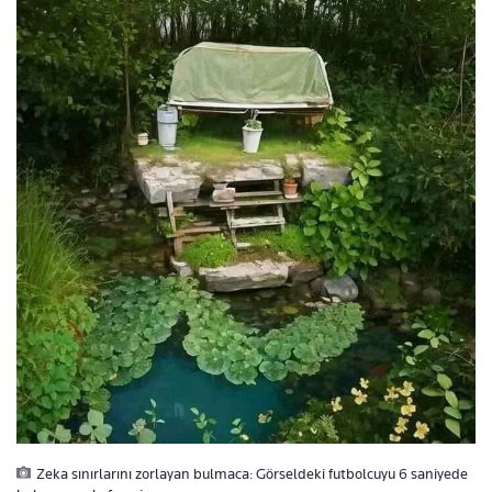
Zeka sınırlarını zorlayan bulmaca: Görseldeki futbolcuyu 6 saniyede