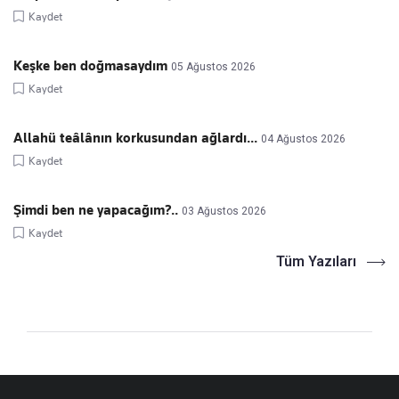
Kaydet
Keşke ben doğmasaydım
05 Ağustos 2026
Kaydet
Allahü teâlânın korkusundan ağlardı...
04 Ağustos 2026
Kaydet
Şimdi ben ne yapacağım?..
03 Ağustos 2026
Kaydet
Tüm Yazıları