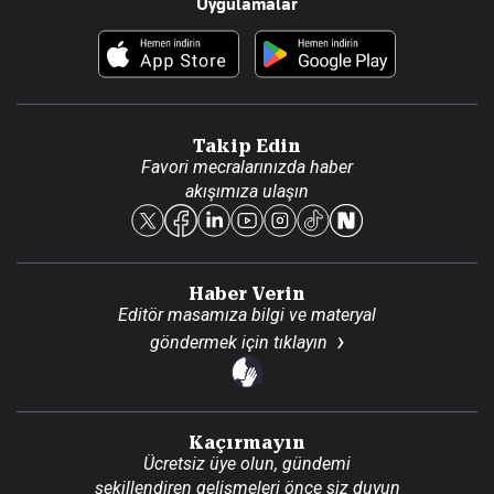
Uygulamalar
Haberler
İletişim
Foto Haber
Künye
Video Galeri
Gazete Aboneliği
Danışma Telefonları
Takip Edin
Favori mecralarınızda haber
Yasal
akışımıza ulaşın
Reklam Ver
Haber Verin
Editör masamıza bilgi ve materyal
göndermek için
tıklayın
Kaçırmayın
Ücretsiz üye olun, gündemi
şekillendiren gelişmeleri önce siz duyun