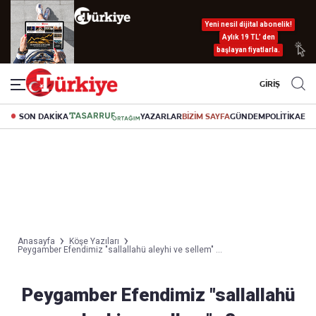
Yeni nesil dijital abonelik!
Aylık 19 TL’ den
başlayan fiyatlarla.
GİRİŞ
SON DAKİKA
YAZARLAR
BİZİM SAYFA
GÜNDEM
POLİTİKA
EK
Anasayfa
Köşe Yazıları
Peygamber Efendimiz "sallallahü aleyhi ve sellem" ...
Peygamber Efendimiz "sallallahü