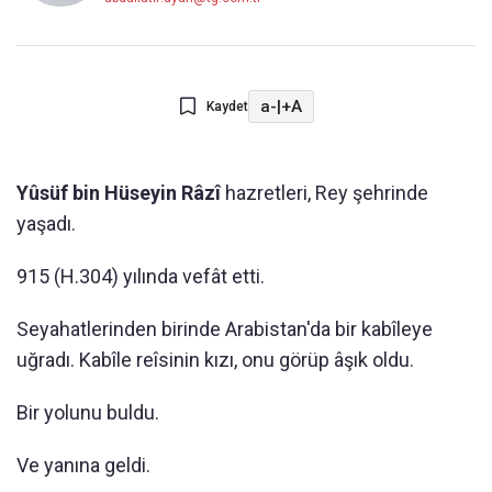
a-
|
+A
Kaydet
Yûsüf bin Hüseyin Râzî
hazretleri, Rey şehrinde
yaşadı.
915 (H.304) yılında vefât etti.
Seyahatlerinden birinde Arabistan'da bir kabîleye
uğradı. Kabîle reîsinin kızı, onu görüp âşık oldu.
Bir yolunu buldu.
Ve yanına geldi.