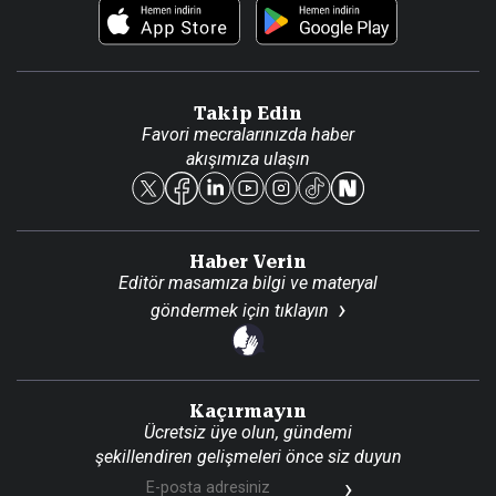
Foto Haber
Künye
Video Galeri
Gazete Aboneliği
Danışma Telefonları
Takip Edin
Favori mecralarınızda haber
Yasal
akışımıza ulaşın
Reklam Ver
Haber Verin
Editör masamıza bilgi ve materyal
göndermek için
tıklayın
Kaçırmayın
Ücretsiz üye olun, gündemi
şekillendiren gelişmeleri önce siz duyun