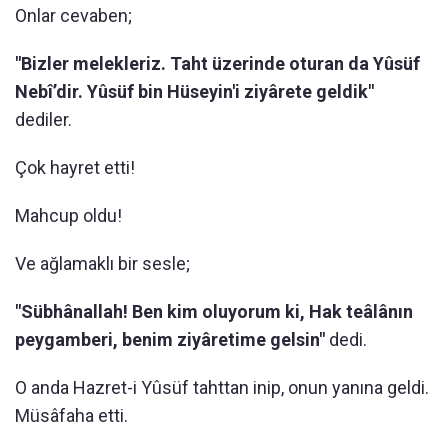
Onlar cevaben;
"Bizler melekleriz. Taht üzerinde oturan da Yûsüf
Nebî’dir. Yûsüf bin Hüseyin'i ziyârete geldik"
dediler.
Çok hayret etti!
Mahcup oldu!
Ve ağlamaklı bir sesle;
"Sübhânallah! Ben kim oluyorum ki, Hak teâlânın
peygamberi, benim ziyâretime gelsin"
dedi.
O anda Hazret-i Yûsüf tahttan inip, onun yanına geldi.
Müsâfaha etti.