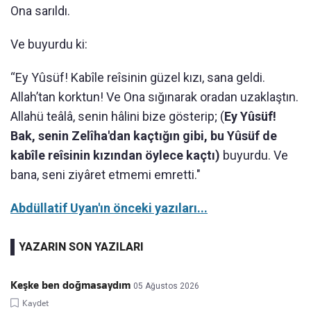
Ona sarıldı.
Ve buyurdu ki:
“Ey Yûsüf! Kabîle reîsinin güzel kızı, sana geldi.
Allah’tan korktun! Ve Ona sığınarak oradan uzaklaştın.
Allahü teâlâ, senin hâlini bize gösterip; (
Ey Yûsüf!
Bak, senin Zelîha'dan kaçtığın gibi, bu Yûsüf de
kabîle reîsinin kızından öylece kaçtı)
buyurdu. Ve
bana, seni ziyâret etmemi emretti."
Abdüllatif Uyan'ın önceki yazıları...
YAZARIN SON YAZILARI
Keşke ben doğmasaydım
05 Ağustos 2026
Kaydet