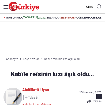
GİRİŞ
SON DAKİKA
YAZARLAR
BİZİM SAYFA
GÜNDEM
POLİTİKA
EK
Anasayfa
Köşe Yazıları
Kabîle reîsinin kızı​ âşık oldu...
Kabîle reîsinin kızı​ âşık oldu...
Abdüllatif Uyan
15 Haziran, 2026
Takip Et
Paylaş
abdullatif.uyan@tg.com.tr