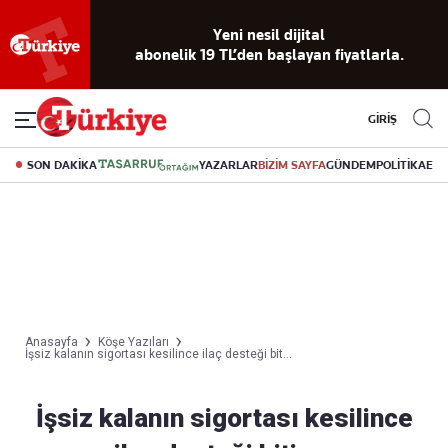
Yeni nesil dijital
abonelik 19 TL’den başlayan fiyatlarla.
GİRİŞ
SON DAKİKA
YAZARLAR
BİZİM SAYFA
GÜNDEM
POLİTİKA
EK
Anasayfa
Köşe Yazıları
İşsiz kalanın sigortası kesilince ilaç desteği bit...
İşsiz kalanın sigortası kesilince