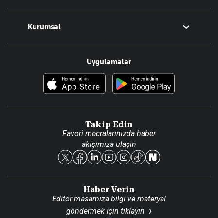
Magazin
Kurumsal
Teknoloji
Resmî Ilanlar
Hakkımızda
Uygulamalar
Haberler
İletişim
Foto Haber
Künye
Video Galeri
Gazete Aboneliği
Danışma Telefonları
Takip Edin
Favori mecralarınızda haber
Yasal
akışımıza ulaşın
Reklam Ver
Haber Verin
Editör masamıza bilgi ve materyal
göndermek için
tıklayın