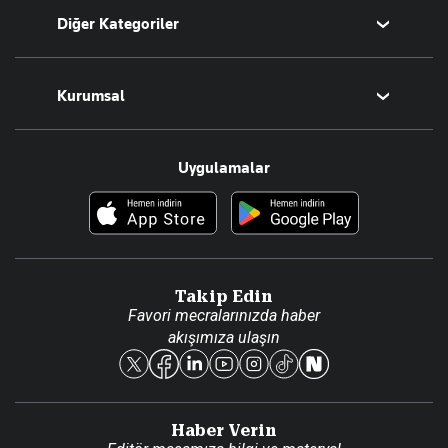
Diğer Kategoriler
Tüm Yazarlar
Magazin
Kurumsal
Teknoloji
Resmî Ilanlar
Hakkımızda
Uygulamalar
Haberler
İletişim
Foto Haber
Künye
Video Galeri
Gazete Aboneliği
Danışma Telefonları
Takip Edin
Favori mecralarınızda haber
Yasal
akışımıza ulaşın
Reklam Ver
Haber Verin