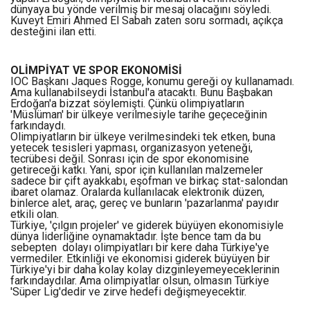
dünyaya bu yönde verilmiş bir mesaj olacağını söyledi.
Kuveyt Emiri Ahmed El Sabah zaten soru sormadı, açıkça
desteğini ilan etti.
OLİMPİYAT VE SPOR EKONOMİSİ
IOC Başkanı Jaques Rogge, konumu gereği oy kullanamadı.
Ama kullanabilseydi İstanbul'a atacaktı. Bunu Başbakan
Erdoğan'a bizzat söylemişti. Çünkü olimpiyatların
'Müslüman' bir ülkeye verilmesiyle tarihe geçeceğinin
farkındaydı.
Olimpiyatların bir ülkeye verilmesindeki tek etken, buna
yetecek tesisleri yapması, organizasyon yeteneği,
tecrübesi değil. Sonrası için de spor ekonomisine
getireceği katkı. Yani, spor için kullanılan malzemeler
sadece bir çift ayakkabı, eşofman ve birkaç stat-salondan
ibaret olamaz. Oralarda kullanılacak elektronik düzen,
binlerce alet, araç, gereç ve bunların 'pazarlanma' payıdır
etkili olan.
Türkiye, 'çılgın projeler' ve giderek büyüyen ekonomisiyle
dünya liderliğine oynamaktadır. İşte bence tam da bu
sebepten dolayı olimpiyatları bir kere daha Türkiye'ye
vermediler. Etkinliği ve ekonomisi giderek büyüyen bir
Türkiye'yi bir daha kolay kolay dizginleyemeyeceklerinin
farkındaydılar. Ama olimpiyatlar olsun, olmasın Türkiye
'Süper Lig'dedir ve zirve hedefi değişmeyecektir.