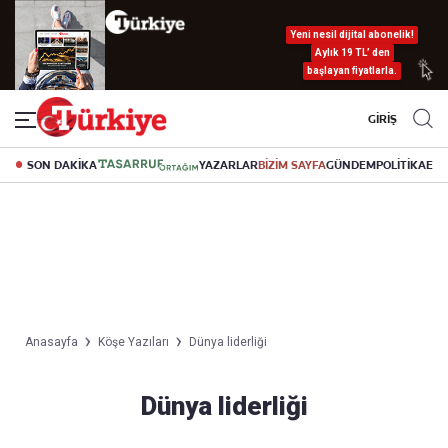
Yeni nesil dijital abonelik!
Aylık 19 TL’ den
başlayan fiyatlarla.
GİRİŞ
SON DAKİKA
YAZARLAR
BİZİM SAYFA
GÜNDEM
POLİTİKA
EK
Anasayfa
Köşe Yazıları
Dünya liderliği
Dünya liderliği