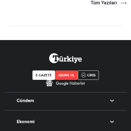
Tüm Yazıları
E-GAZETE
ABONE OL
GİRİŞ
Gündem
Politika
Ekonomi
Eğitim