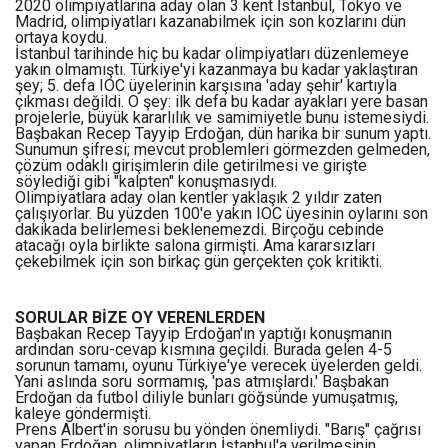
2020 olimpiyatlarına aday olan 3 kent İstanbul, Tokyo ve
Madrid, olimpiyatları kazanabilmek için son kozlarını dün
ortaya koydu.
İstanbul tarihinde hiç bu kadar olimpiyatları düzenlemeye
yakın olmamıştı. Türkiye'yi kazanmaya bu kadar yaklaştıran
şey; 5. defa IOC üyelerinin karşısına 'aday şehir' kartıyla
çıkması değildi. O şey: ilk defa bu kadar ayakları yere basan
projelerle, büyük kararlılık ve samimiyetle bunu istemesiydi.
Başbakan Recep Tayyip Erdoğan, dün harika bir sunum yaptı.
Sunumun şifresi; mevcut problemleri görmezden gelmeden,
çözüm odaklı girişimlerin dile getirilmesi ve girişte
söylediği gibi "kalpten" konuşmasıydı.
Olimpiyatlara aday olan kentler yaklaşık 2 yıldır zaten
çalışıyorlar. Bu yüzden 100'e yakın IOC üyesinin oylarını son
dakikada belirlemesi beklenemezdi. Birçoğu cebinde
atacağı oyla birlikte salona girmişti. Ama kararsızları
çekebilmek için son birkaç gün gerçekten çok kritikti.
SORULAR BİZE OY VERENLERDEN
Başbakan Recep Tayyip Erdoğan'ın yaptığı konuşmanın
ardından soru-cevap kısmına geçildi. Burada gelen 4-5
sorunun tamamı, oyunu Türkiye'ye verecek üyelerden geldi.
Yani aslında soru sormamış, 'pas atmışlardı.' Başbakan
Erdoğan da futbol diliyle bunları göğsünde yumuşatmış,
kaleye göndermişti.
Prens Albert'in sorusu bu yönden önemliydi. "Barış" çağrısı
yapan Erdoğan, olimpiyatların İstanbul'a verilmesinin