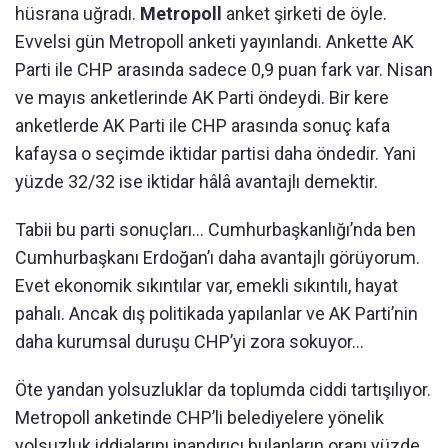
hüsrana uğradı.
Metropoll
anket şirketi de öyle.
Evvelsi gün Metropoll anketi yayınlandı. Ankette AK
Parti ile CHP arasında sadece 0,9 puan fark var. Nisan
ve mayıs anketlerinde AK Parti öndeydi. Bir kere
anketlerde AK Parti ile CHP arasında sonuç kafa
kafaysa o seçimde iktidar partisi daha öndedir. Yani
yüzde 32/32 ise iktidar hâlâ avantajlı demektir.
Tabii bu parti sonuçları... Cumhurbaşkanlığı’nda ben
Cumhurbaşkanı Erdoğan’ı daha avantajlı görüyorum.
Evet ekonomik sıkıntılar var, emekli sıkıntılı, hayat
pahalı. Ancak dış politikada yapılanlar ve AK Parti’nin
daha kurumsal duruşu CHP’yi zora sokuyor...
Öte yandan yolsuzluklar da toplumda ciddi tartışılıyor.
Metropoll anketinde CHP’li belediyelere yönelik
yolsuzluk iddialarını inandırıcı bulanların oranı yüzde