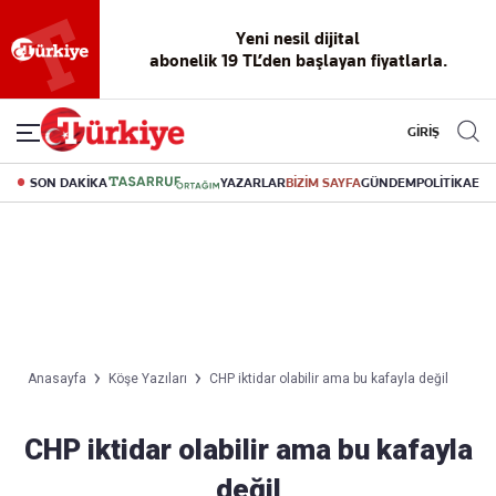
Yeni nesil dijital
abonelik 19 TL’den başlayan fiyatlarla.
GİRİŞ
SON DAKİKA
YAZARLAR
BİZİM SAYFA
GÜNDEM
POLİTİKA
EK
Anasayfa
Köşe Yazıları
CHP iktidar olabilir ama bu kafayla değil
CHP iktidar olabilir ama bu kafayla
değil