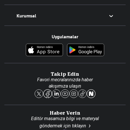
Magazin
Kurumsal
Teknoloji
Resmî Ilanlar
Hakkımızda
Uygulamalar
Haberler
İletişim
Foto Haber
Künye
Video Galeri
Gazete Aboneliği
Danışma Telefonları
Takip Edin
Favori mecralarınızda haber
Yasal
akışımıza ulaşın
Reklam Ver
Haber Verin
Editör masamıza bilgi ve materyal
göndermek için
tıklayın