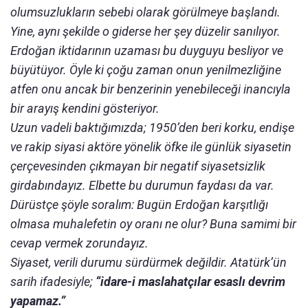
olumsuzlukların sebebi olarak görülmeye başlandı.
Yine, aynı şekilde o giderse her şey düzelir sanılıyor.
Erdoğan iktidarının uzaması bu duyguyu besliyor ve
büyütüyor. Öyle ki çoğu zaman onun yenilmezliğine
atfen onu ancak bir benzerinin yenebileceği inancıyla
bir arayış kendini gösteriyor.
Uzun vadeli baktığımızda; 1950’den beri korku, endişe
ve rakip siyasi aktöre yönelik öfke ile günlük siyasetin
çerçevesinden çıkmayan bir negatif siyasetsizlik
girdabındayız. Elbette bu durumun faydası da var.
Dürüstçe şöyle soralım: Bugün Erdoğan karşıtlığı
olmasa muhalefetin oy oranı ne olur? Buna samimi bir
cevap vermek zorundayız.
Siyaset, verili durumu sürdürmek değildir. Atatürk’ün
sarih ifadesiyle;
“idare-i maslahatçılar esaslı devrim
yapamaz.”