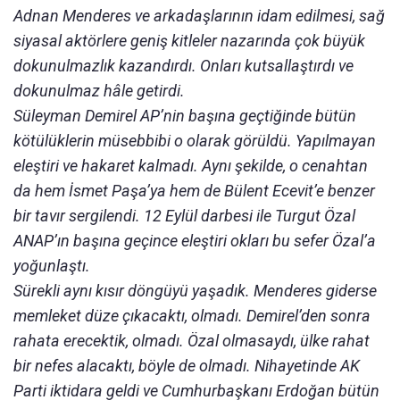
Adnan Menderes ve arkadaşlarının idam edilmesi, sağ
siyasal aktörlere geniş kitleler nazarında çok büyük
dokunulmazlık kazandırdı. Onları kutsallaştırdı ve
dokunulmaz hâle getirdi.
Süleyman Demirel AP’nin başına geçtiğinde bütün
kötülüklerin müsebbibi o olarak görüldü. Yapılmayan
eleştiri ve hakaret kalmadı. Aynı şekilde, o cenahtan
da hem İsmet Paşa’ya hem de Bülent Ecevit’e benzer
bir tavır sergilendi. 12 Eylül darbesi ile Turgut Özal
ANAP’ın başına geçince eleştiri okları bu sefer Özal’a
yoğunlaştı.
Sürekli aynı kısır döngüyü yaşadık. Menderes giderse
memleket düze çıkacaktı, olmadı. Demirel’den sonra
rahata erecektik, olmadı. Özal olmasaydı, ülke rahat
bir nefes alacaktı, böyle de olmadı. Nihayetinde AK
Parti iktidara geldi ve Cumhurbaşkanı Erdoğan bütün