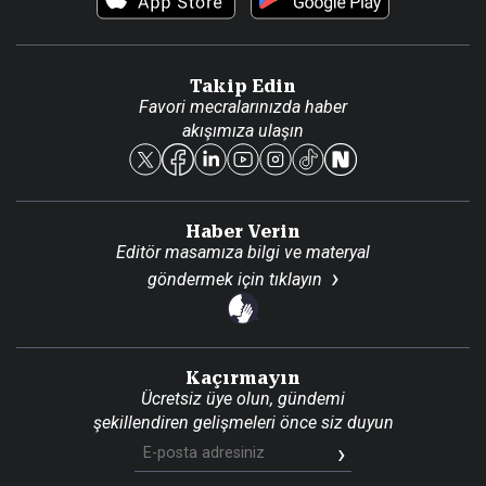
Video Galeri
Gazete Aboneliği
Danışma Telefonları
Takip Edin
Favori mecralarınızda haber
Yasal
akışımıza ulaşın
Reklam Ver
Haber Verin
Editör masamıza bilgi ve materyal
göndermek için
tıklayın
Kaçırmayın
Ücretsiz üye olun, gündemi
şekillendiren gelişmeleri önce siz duyun