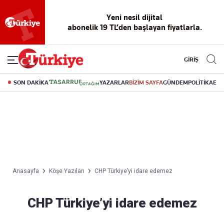
Yeni nesil dijital
abonelik 19 TL’den başlayan fiyatlarla.
GİRİŞ
SON DAKİKA
YAZARLAR
BİZİM SAYFA
GÜNDEM
POLİTİKA
EK
Anasayfa
Köşe Yazıları
CHP Türkiye’yi idare edemez
CHP Türkiye’yi idare edemez