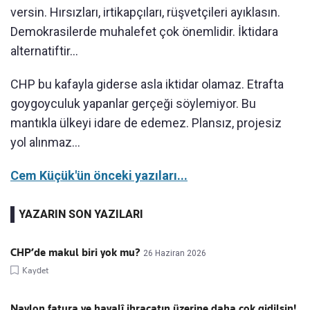
versin. Hırsızları, irtikapçıları, rüşvetçileri ayıklasın.
Demokrasilerde muhalefet çok önemlidir. İktidara
alternatiftir...
CHP bu kafayla giderse asla iktidar olamaz. Etrafta
goygoyculuk yapanlar gerçeği söylemiyor. Bu
mantıkla ülkeyi idare de edemez. Plansız, projesiz
yol alınmaz...
Cem Küçük'ün önceki yazıları...
YAZARIN SON YAZILARI
CHP’de makul biri yok mu?
26 Haziran 2026
Kaydet
Naylon fatura ve hayalî ihracatın üzerine daha çok gidilsin!