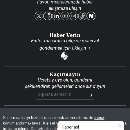
Favori mecralarınızda haber
Yasal
akışımıza ulaşın
Reklam Ver
Haber Verin
Editör masamıza bilgi ve materyal
göndermek için
tıklayın
Kaçırmayın
Ücretsiz üye olun, gündemi
şekillendiren gelişmeleri önce siz duyun
Son Dakika
Site Haritası
RSS
KVKK Aydınlatma Metni
Sizlere daha iyi hizmet sunabilmek adına sitemizde
çerez
Gizlilik Politikası
Çerez Politikası
konumlandırmaktayız. Kişisel verileriniz, KVKK ve GDPR kapsamında
×
|
toplanıp işlenir. Detaylı bilgi almak için
Aydınlatma Metnimizi
📰