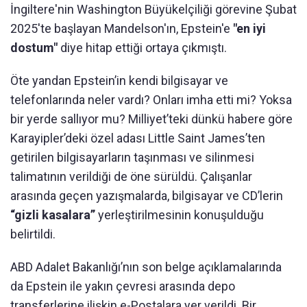
İngiltere'nin Washington Büyükelçiliği görevine Şubat
2025'te başlayan Mandelson'ın, Epstein'e
"en iyi
dostum"
diye hitap ettiği ortaya çıkmıştı.
Öte yandan Epstein’in kendi bilgisayar ve
telefonlarında neler vardı? Onları imha etti mi? Yoksa
bir yerde sallıyor mu? Milliyet’teki dünkü habere göre
Karayipler’deki özel adası Little Saint James’ten
getirilen bilgisayarların taşınması ve silinmesi
talimatının verildiği de öne sürüldü. Çalışanlar
arasında geçen yazışmalarda, bilgisayar ve CD’lerin
“gizli kasalara”
yerleştirilmesinin konuşulduğu
belirtildi.
ABD Adalet Bakanlığı’nın son belge açıklamalarında
da Epstein ile yakın çevresi arasında depo
transferlerine ilişkin e-Postalara yer verildi. Bir