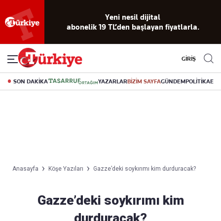
Yeni nesil dijital
abonelik 19 TL’den başlayan fiyatlarla.
GİRİŞ
SON DAKİKA
YAZARLAR
BİZİM SAYFA
GÜNDEM
POLİTİKA
EK
Anasayfa
Köşe Yazıları
Gazze’deki soykırımı kim durduracak?
Gazze’deki soykırımı kim
durduracak?