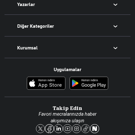
Yazarlar
Tarih
Sesli Yayınlar
Bugünün Yazarları
Diğer Kategoriler
Tüm Yazarlar
Magazin
Kurumsal
Teknoloji
Resmî Ilanlar
Hakkımızda
Uygulamalar
Haberler
İletişim
Foto Haber
Künye
Video Galeri
Gazete Aboneliği
Danışma Telefonları
Takip Edin
Favori mecralarınızda haber
Yasal
akışımıza ulaşın
Reklam Ver