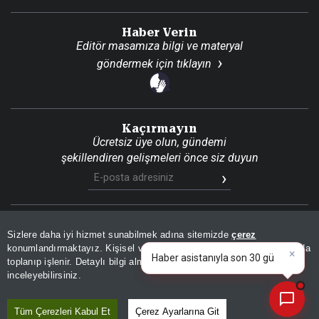
Haber Verin
Editör masamıza bilgi ve materyal
göndermek için
tıklayın
Kaçırmayın
Ücretsiz üye olun, gündemi
şekillendiren gelişmeleri önce siz duyun
Son Dakika
Site Haritası
RSS
KVKK Aydınlatma Metni
Sizlere daha iyi hizmet sunabilmek adına sitemizde
çerez
Gizlilik Politikası
Çerez Politikası
konumlandırmaktayız. Kişisel verileriniz, KVKK ve GDPR kapsamında
×
Haber as
toplanıp işlenir. Detaylı bilgi almak için
Aydınlatma Metnimizi
📰
Son 30 güne ait haberleri, spor gelişmelerini veya yazar yazılarını sorgulayabilirsiniz.
© 2026 İhlas Medya Grubu. Tüm Hakları Saklıdır
inceleyebilirsiniz.
Tüm Çerezleri Kabul Et
Çerez Ayarlarına Git