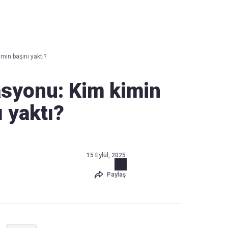
Haber Verin
Editör masamıza bilgi ve materyal göndermek için
tıklayın
min başını yaktı?
asyonu: Kim kimin
ı yaktı?
15 Eylül, 2025
Paylaş