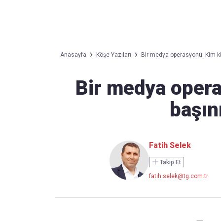
Takip Edin
Favori mecralarınızda haber akışımıza ulaşın
Anasayfa
Köşe Yazıları
Bir medya operasyonu: Kim ki
Bir medya oper
başın
Fatih Selek
Takip Et
fatih.selek@tg.com.tr