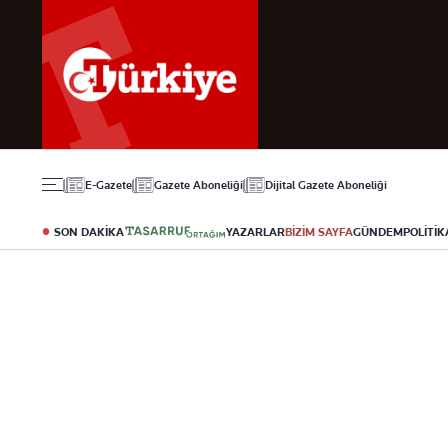
Gündem
Ekonomi
Spor
Politika
Borsa
Futbol
Eğitim
Altın
Puan Durumu
Döviz
Fikstür
Hisse Senedi
Şampiyonlar Ligi
Kripto Para
Avrupa Ligi
Emlak
Basketbol
E-Gazete
Gazete Aboneliği
Dijital Gazete Aboneliği
T-Otomobil
Turizm
SON DAKİKA
YAZARLAR
BİZİM SAYFA
GÜNDEM
POLİTİK
Yazarlar
Diğer Kategoriler
Kurumsal
Bugünün Yazarları
Magazin
Hakkımızda
Tüm Yazarlar
Teknoloji
İletişim
Resmî Ilanlar
Künye
Haberler
Gazete Aboneliği
Foto Haber
Danışma Telefonla
Video Galeri
Yasal
Reklam Ver