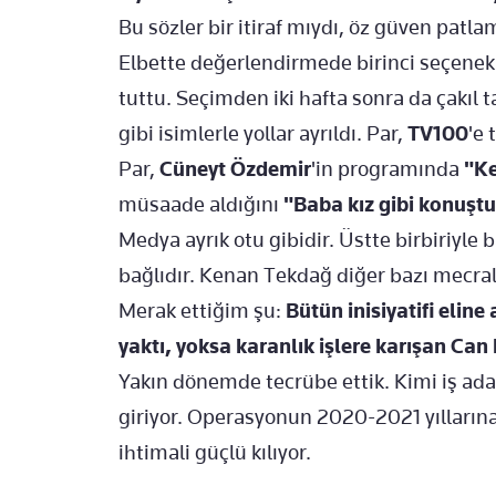
Bu sözler bir itiraf mıydı, öz güven patla
Elbette değerlendirmede birinci seçenek e
tuttu. Seçimden iki hafta sonra da çakıl t
gibi isimlerle yollar ayrıldı. Par,
TV100
'e 
Par,
Cüneyt Özdemir
'in programında
"K
müsaade aldığını
"Baba kız gibi konuşt
Medya ayrık otu gibidir. Üstte birbiriyle 
bağlıdır. Kenan Tekdağ diğer bazı mecral
Merak ettiğim şu:
Bütün inisiyatifi elin
yaktı, yoksa karanlık işlere karışan Can
Yakın dönemde tecrübe ettik. Kimi iş ad
giriyor. Operasyonun 2020-2021 yıllarına 
ihtimali güçlü kılıyor.