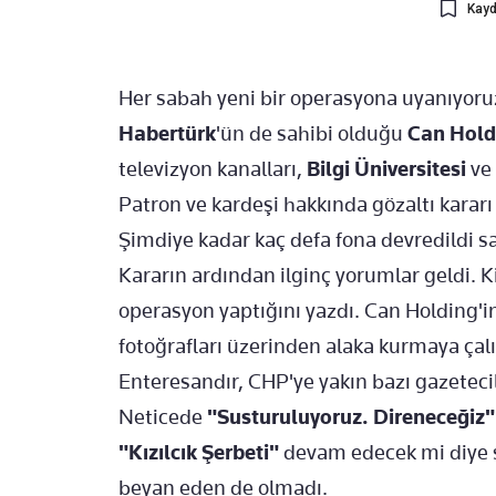
Kayd
Her sabah yeni bir operasyona uyanıyoruz
Habertürk
'ün de sahibi olduğu
Can Hold
televizyon kanalları,
Bilgi Üniversitesi
ve
Patron ve kardeşi hakkında gözaltı kararı
Şimdiye kadar kaç defa fona devredildi 
Kararın ardından ilginç yorumlar geldi.
operasyon yaptığını yazdı. Can Holding'in 
fotoğrafları üzerinden alaka kurmaya çalı
Enteresandır, CHP'ye yakın bazı gazeteci
Neticede
"Susturuluyoruz. Direneceğiz"
"Kızılcık Şerbeti"
devam edecek mi diye s
beyan eden de olmadı.