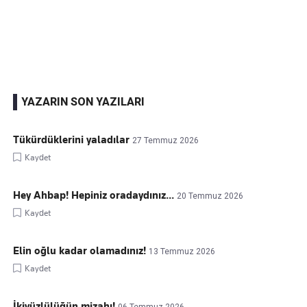
Kaçırmayın
Ücretsiz üye olun, gündemi şekillendiren gelişmeleri önce siz duyun
YAZARIN SON YAZILARI
Tükürdüklerini yaladılar
27 Temmuz 2026
Kaydet
Hey Ahbap! Hepiniz oradaydınız...
20 Temmuz 2026
Kaydet
Elin oğlu kadar olamadınız!
13 Temmuz 2026
Kaydet
İkiyüzlülüğün mizahı!