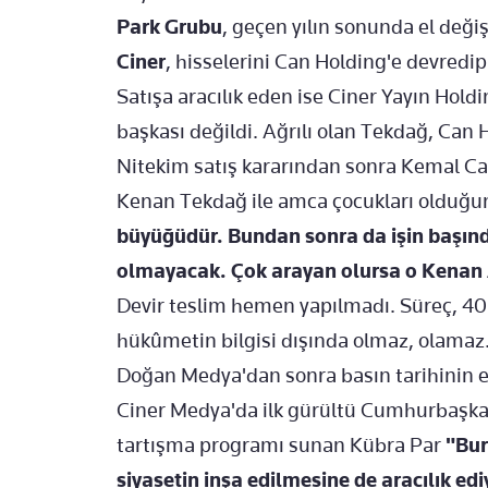
Park Grubu
, geçen yılın sonunda el deği
Ciner
, hisselerini Can Holding'e devredip
Satışa aracılık eden ise Ciner Yayın Hold
başkası değildi. Ağrılı olan Tekdağ, Can 
Nitekim satış kararından sonra Kemal C
Kenan Tekdağ ile amca çocukları olduğu
büyüğüdür. Bundan sonra da işin başınd
olmayacak. Çok arayan olursa o Kenan
Devir teslim hemen yapılmadı. Süreç, 40 g
hükûmetin bilgisi dışında olmaz, olamaz.
Doğan Medya'dan sonra basın tarihinin e
Ciner Medya'da ilk gürültü Cumhurbaşka
tartışma programı sunan Kübra Par
"Bur
siyasetin inşa edilmesine de aracılık ed