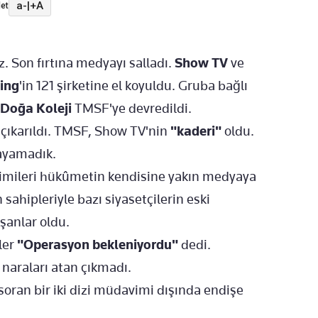
a-
|
+A
et
. Son fırtına medyayı salladı.
Show TV
ve
ing
'in 121 şirketine el koyuldu. Gruba bağlı
Doğa Koleji
TMSF'ye devredildi.
 çıkarıldı. TMSF, Show TV'nin
"kaderi"
oldu.
sayamadık.
 Kimileri hükûmetin kendisine yakın medyaya
sahipleriyle bazı siyasetçilerin eski
şanlar oldu.
ler
"Operasyon bekleniyordu"
dedi.
naraları atan çıkmadı.
oran bir iki dizi müdavimi dışında endişe