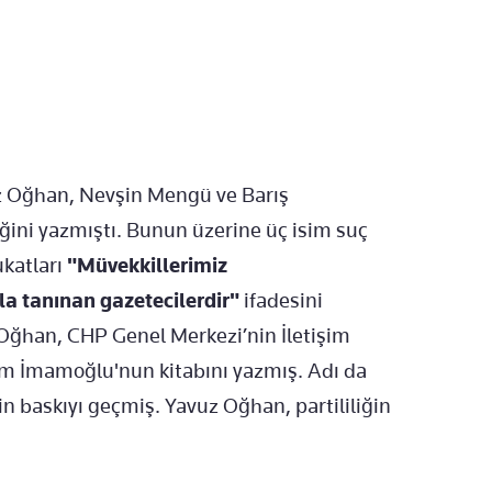
z Oğhan, Nevşin Mengü ve Barış
ğini yazmıştı. Bunun üzerine üç isim suç
katları
"Müvekkillerimiz
yla tanınan gazetecilerdir"
ifadesini
Oğhan, CHP Genel Merkezi’nin İletişim
m İmamoğlu'nun kitabını yazmış. Adı da
in baskıyı geçmiş. Yavuz Oğhan, partililiğin