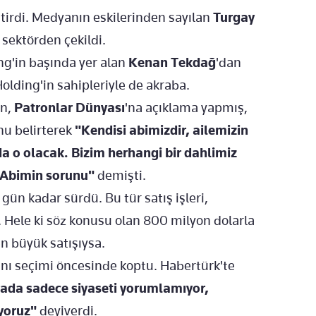
ştirdi. Medyanın eskilerinden sayılan
Turgay
 sektörden çekildi.
ing'in başında yer alan
Kenan Tekdağ
'dan
Holding'in sahipleriyle de akraba.
an,
Patronlar Dünyası
'na açıklama yapmış,
nu belirterek
"Kendisi abimizdir, ailemizin
a o olacak. Bizim herhangi bir dahlimiz
 Abimin sorunu"
demişti.
ün kadar sürdü. Bu tür satış işleri,
 Hele ki söz konusu olan 800 milyon dolarla
n büyük satışıysa.
nı seçimi öncesinde koptu. Habertürk'te
ada sadece siyaseti yorumlamıyor,
iyoruz"
deyiverdi.