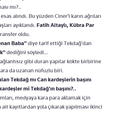
ması mı?..
sas alındı. Bu yüzden Ciner'i karın ağrıları
aşları ayıklandı.
Fatih Altaylı, Kübra Par
transfer oldu.
enan Baba"
diye tarif ettiği Tekdağ'dan
uk"
dediğini söyledi...
bağlantısız gibi duran yapılar kökte birbirine
ara da uzanan nüfuzlu biri.
e alan Tekdağ mı Can kardeşlerin başını
 kardeşler mi Tekdağ'ın başını?..
amları, medyaya kara para aklamak için
ait kayıtlardan yola çıkarak yapılması ikinci