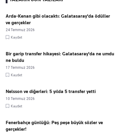
Arda-Kenan gibi olacaktı: Galatasaray'da ödüller
ve gerçekler
Kaçırmayın
24 Temmuz 2026
Ücretsiz üye olun, gündemi
şekillendiren gelişmeleri önce siz duyun
Kaydet
Bir garip transfer hikayesi: Galatasaray'da ne umdu
ne buldu
17 Temmuz 2026
Kaydet
Nelsson ve diğerleri: 5 yılda 5 transfer yetti
10 Temmuz 2026
Kaydet
Fenerbahçe günlüğü: Peş peşe büyük sözler ve
gerçekler!