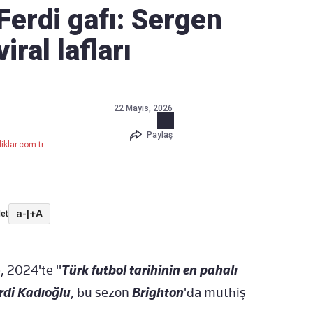
 Ferdi gafı: Sergen
viral lafları
Haber Verin
Editör masamıza bilgi ve materyal
göndermek için
tıklayın
22 Mayıs, 2026
Paylaş
iklar.com.tr
a-
|
+A
et
, 2024'te "
Türk futbol tarihinin en pahalı
rdi Kadıoğlu
, bu sezon
Brighton
'da müthiş