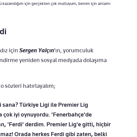
ülü kazandığım için gerçekten çok mutluyum, benim için anlamı
di
dız için
Sergen Yalçın
'ın, yorumculuk
endirme yeniden sosyal medyada dolaşıma
o sözleri hatırlayalım;
mi sana? Türkiye Ligi ile Premier Lig
a çok iyi oynuyordu. 'Fenerbahçe'de
n, 'Ferdi' derdim. Premier Lig'e gitti, hiçbir
ramaz! Orada herkes Ferdi gibi zaten, belki