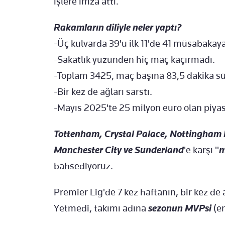
işlere imza attı.
Rakamların diliyle neler yaptı?
-Üç kulvarda 39'u ilk 11'de 41 müsabakaya 
-Sakatlık yüzünden hiç maç kaçırmadı.
-Toplam 3425, maç başına 83,5 dakika sür
-Bir kez de ağları sarstı.
-Mayıs 2025'te 25 milyon euro olan piyas
Tottenham, Crystal Palace, Nottingham 
Manchester City ve Sunderland
'e karşı "
m
bahsediyoruz.
Premier Lig'de 7 kez haftanın, bir kez d
Yetmedi, takımı adına
sezonun MVPsi
(en