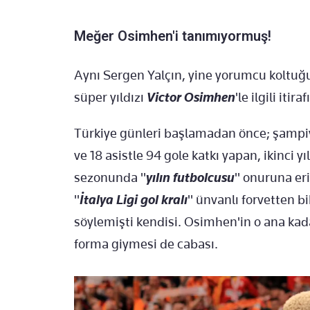
Meğer Osimhen'i tanımıyormuş!
Aynı Sergen Yalçın, yine yorumcu kolt
süper yıldızı
Victor Osimhen
'le ilgili itira
Türkiye günleri başlamadan önce; şampi
ve 18 asistle 94 gole katkı yapan, ikinci yı
sezonunda "
yılın futbolcusu
" onuruna eri
"
İtalya Ligi gol kralı
" ünvanlı forvetten 
söylemişti kendisi. Osimhen'in o ana ka
forma giymesi de cabası.