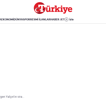
Dünya
Yaşam
Kültür-Sanat
Orta Doğu
Sağlık
Sinema
Avrupa
Hava Durumu
Arkeoloji
A
EKONOMİ
DÜNYA
SPOR
RESMİ İLANLAR
HABER JET
İzle
Amerika
Yemek
Kitap
Afrika
Seyahat
Tarih
İsrail-Gazze
Aktüel
Uygulamalar
gen Yalçın'ın vira...