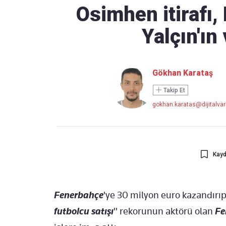
Osimhen itirafı,
Yalçın'ın 
Takip Edin
Favori mecralarınızda haber
akışımıza ulaşın
Gökhan Karataş
Takip Et
gokhan.karatas@dijitalvarl
Kayd
Fenerbahçe
'ye 30 milyon euro kazandırıp
futbolcu satışı
" rekorunun aktörü olan
Fe