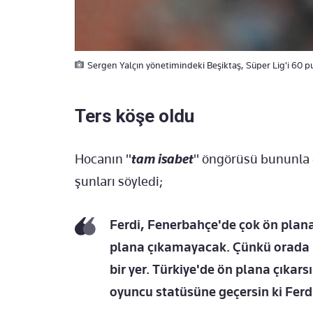
Sergen Yalçın yönetimindeki Beşiktaş, Süper Lig'i 60 p
Ters köşe oldu
Hocanın "
tam isabet
" öngörüsü bununla d
şunları söyledi;
Ferdi, Fenerbahçe'de çok ön plana
plana çıkamayacak. Çünkü orada 
bir yer. Türkiye'de ön plana çıka
oyuncu statüsüne geçersin ki Ferdi