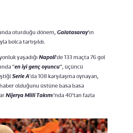
uğunda oturduğu dönem,
Galatasaray
'ın
fıyla bolca tartışıldı.
yonluk yaşadığı
Napoli
'de 133 maçta 76 gol
lında "
en iyi genç oyuncu
", üçüncü
ştiği
Serie A
'da 108 karşılaşma oynayan,
bihaber olduğunu üstüne basa basa
dar
Nijerya Milli Takım
ı'nda 40'tan fazla