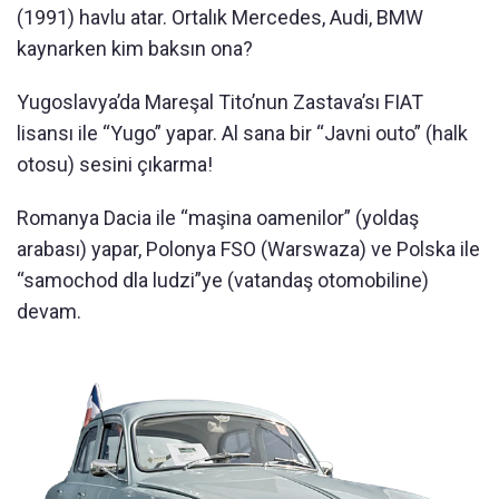
(1991) havlu atar. Ortalık Mercedes, Audi, BMW
kaynarken kim baksın ona?
Yugoslavya’da Mareşal Tito’nun Zastava’sı FIAT
lisansı ile “Yugo” yapar. Al sana bir “Javni outo” (halk
otosu) sesini çıkarma!
Romanya Dacia ile “maşina oamenilor” (yoldaş
arabası) yapar, Polonya FSO (Warswaza) ve Polska ile
“samochod dla ludzi”ye (vatandaş otomobiline)
devam.