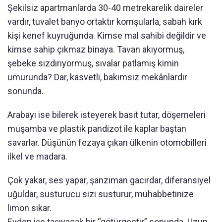
Şekilsiz apartmanlarda 30-40 metrekarelik daireler
vardır, tuvalet banyo ortaktır komşularla, sabah kırk
kişi kenef kuyruğunda. Kimse mal sahibi değildir ve
kimse sahip çıkmaz binaya. Tavan akıyormuş,
şebeke sızdırıyormuş, sıvalar patlamış kimin
umurunda? Dar, kasvetli, bakımsız mekânlardır
sonunda.
Arabayı ise bilerek isteyerek basit tutar, döşemeleri
muşamba ve plastik pandizot ile kaplar baştan
savarlar. Düşünün fezaya çıkan ülkenin otomobilleri
ilkel ve madara.
Çok yakar, ses yapar, şanzıman gacırdar, diferansiyel
uğuldar, susturucu sizi susturur, muhabbetinize
limon sıkar.
Evden işe taşıyacak bir “götürgeçtir” sonunda. Uzun