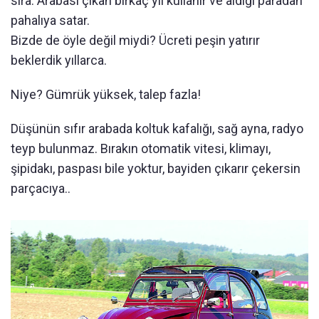
sıra. Arabası çıkan birkaç yıl kullanır ve aldığı paradan
pahalıya satar.
Bizde de öyle değil miydi? Ücreti peşin yatırır
beklerdik yıllarca.
Niye? Gümrük yüksek, talep fazla!
Düşünün sıfır arabada koltuk kafalığı, sağ ayna, radyo
teyp bulunmaz. Bırakın otomatik vitesi, klimayı,
şipidakı, paspası bile yoktur, bayiden çıkarır çekersin
parçacıya..