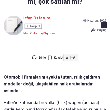
mı, çok satılan mı?
İrfan Özfatura
09 Haziran, 2026
Takip Et
Paylaş
Irfan.Ozfatura@tg.com.tr
a-
|
+A
Dinle
Kaydet
Otomobil firmalarını ayakta tutan, ıslık çaldıran
modeller değil, ulaşılabilen halk arabalarıdır
aslında...
Hitler’in kafasında bir volks (halk) wagen (arabası)
vardır, Ferdinand Porsche’a ufak tefek ve ucuz bir aile