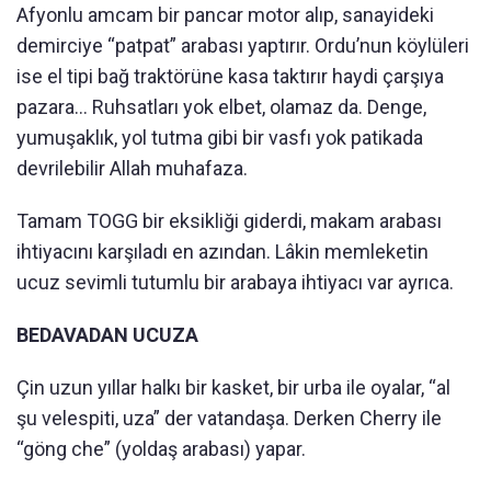
Afyonlu amcam bir pancar motor alıp, sanayideki
demirciye “patpat” arabası yaptırır. Ordu’nun köylüleri
ise el tipi bağ traktörüne kasa taktırır haydi çarşıya
pazara… Ruhsatları yok elbet, olamaz da. Denge,
yumuşaklık, yol tutma gibi bir vasfı yok patikada
devrilebilir Allah muhafaza.
Tamam TOGG bir eksikliği giderdi, makam arabası
ihtiyacını karşıladı en azından. Lâkin memleketin
ucuz sevimli tutumlu bir arabaya ihtiyacı var ayrıca.
BEDAVADAN UCUZA
Çin uzun yıllar halkı bir kasket, bir urba ile oyalar, “al
şu velespiti, uza” der vatandaşa. Derken Cherry ile
“göng che” (yoldaş arabası) yapar.