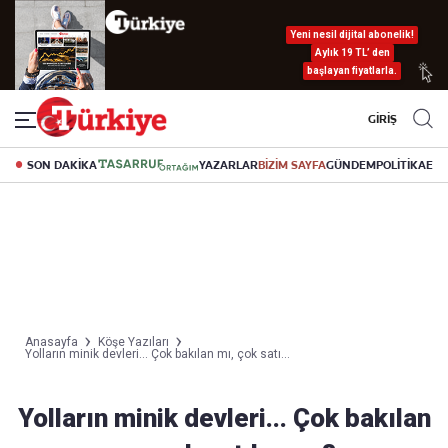
Yeni nesil dijital abonelik!
Aylık 19 TL’ den
başlayan fiyatlarla.
GİRİŞ
SON DAKİKA
YAZARLAR
BİZİM SAYFA
GÜNDEM
POLİTİKA
EK
Anasayfa
Köşe Yazıları
Yolların minik devleri... Çok bakılan mı, çok satı...
Yolların minik devleri... Çok bakılan