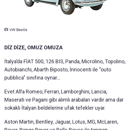
VW Beetle
DİZ DİZE, OMUZ OMUZA
İtalya’da FİAT 500, 126 BIS, Panda, Microlino, Topolino,
Autobianchi, Abarth Biposto, İnnocenti ile “outo
pubblica” sınıfına oynar...
Evet Alfa Romeo, Ferrari, Lamborghini, Lancia,
Maserati ve Pagani gibi alımlı arabaları vardır ama dar
sokaklı İtalyan beldelerine ufak tefekler uyar.
Aston Martin, Bentley, Jaguar, Lotus, MG, McLaren,
Rover, Range Rover ve Rolls Royce ile tanınan