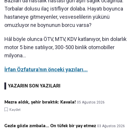
Bazıları da hastalık hastası gün aşırı sağlık ocağında.
Torbalar dolusu ilaç istifliyor dolaba. Hayatı boyunca
hastaneye gitmeyenler, vesveselilerin yükünü
omuzluyor ne boynunun borcu varsa?
Hâl böyle olunca ÖTV, MTV, KDV katlanıyor, bin dolarlık
motor 5 bine satılıyor, 300-500 binlik otomobiller
milyona...
İrfan Özfatura'nın önceki yazıları...
YAZARIN SON YAZILARI
Mezra aldık, şehir bıraktık: Kavala!
05 Ağustos 2026
Kaydet
Gezle gözle zımbala... On tüfek bir yay etmez
03 Ağustos 2026