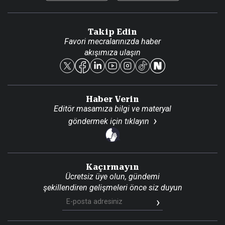
Video Galeri
Gazete Aboneliği
Danışma Telefonları
Takip Edin
Favori mecralarınızda haber
Yasal
akışımıza ulaşın
Reklam Ver
Haber Verin
Editör masamıza bilgi ve materyal
göndermek için
tıklayın
Kaçırmayın
Ücretsiz üye olun, gündemi
şekillendiren gelişmeleri önce siz duyun