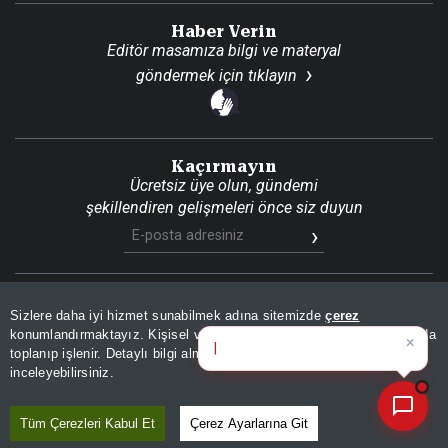
Haber Verin
Editör masamıza bilgi ve materyal
göndermek için
tıklayın
Kaçırmayın
Ücretsiz üye olun, gündemi
şekillendiren gelişmeleri önce siz duyun
Son Dakika
Site Haritası
RSS
KVKK Aydınlatma Metni
Sizlere daha iyi hizmet sunabilmek adına sitemizde
çerez
Gizlilik Politikası
Çerez Politikası
konumlandırmaktayız. Kişisel verileriniz, KVKK ve GDPR kapsamında
×
Bug
toplanıp işlenir. Detaylı bilgi almak için
Aydınlatma Metnimizi
📰
Son 30 güne ait haberleri, spor gelişmelerini veya yazar yazılarını sorgulayabilirsiniz.
© 2026 İhlas Medya Grubu. Tüm Hakları Saklıdır
inceleyebilirsiniz.
Tüm Çerezleri Kabul Et
Çerez Ayarlarına Git