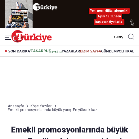
Yeni nesil dijital abonelik!
Aylık 19 TL’ den
başlayan fiyatlarla.
GİRİŞ
SON DAKİKA
YAZARLAR
BİZİM SAYFA
GÜNDEM
POLİTİKA
EK
Anasayfa
Köşe Yazıları
Emekli promosyonlarında büyük yarış: En yüksek kaz...
Emekli promosyonlarında büyük