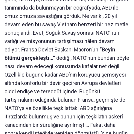
tanımında da bulunmayan bir coğrafyada, ABD ile
omuz omuza savaştığını gördük. Ne var ki, 20 yıl
devam eden bu savaş Vietnam benzeri bir hezimetle
sonuçlandı. Evet, Soğuk Savaş sonrası NATO’nun
varlığı ve misyonunun tartışılması hâlen devam
ediyor. Fransa Devlet Başkanı Macron’un
“Beyin
ölümü gerçekleşti…”
dediği, NATO’nun bundan böyle
nasıl devam edeceği konusunda kafalar net değil.
Özellikle bugüne kadar ABD’nin koruyucu şemsiyesi
altında konforlu bir devir geçiren Avrupa devletleri
ciddi endişe ve tereddüt içinde. Bugünkü
tartışmaların odağında bulunan Fransa, geçmişte de
NATO’ya ve özellikle teşkilattaki ABD ağırlığına
itirazlarda bulunmuş ve bunun için teşkilatın askerî
kanadından bir süreliğine ayrılmıştı… Fakat daha
sonra kendi isteğiyle yeniden dönmüştü. Yine bugün