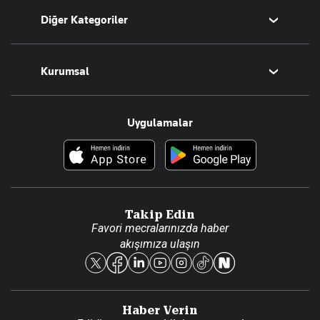
Diğer Kategoriler
Tüm Yazarlar
Magazin
Kurumsal
Teknoloji
Resmî Ilanlar
Hakkımızda
Uygulamalar
Haberler
İletişim
Foto Haber
Künye
Video Galeri
Gazete Aboneliği
Danışma Telefonları
Takip Edin
Favori mecralarınızda haber
Yasal
akışımıza ulaşın
Reklam Ver
Haber Verin