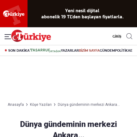
Yeni nesil dijital
abonelik 19 TL’den başlayan fiyatlarla.
GİRİŞ
SON DAKİKA
YAZARLAR
BİZİM SAYFA
GÜNDEM
POLİTİKA
EK
Anasayfa
Köşe Yazıları
Dünya gündeminin merkezi Ankara…
Dünya gündeminin merkezi
Ankara…