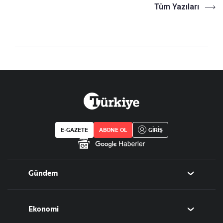
Tüm Yazıları
E-GAZETE
ABONE OL
GİRİŞ
Gündem
Politika
Ekonomi
Eğitim