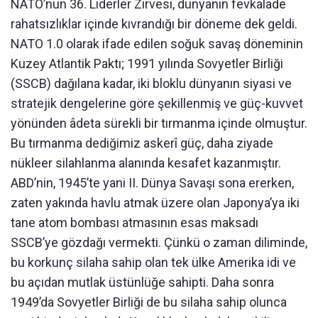
NATO’nun 36. Liderler Zirvesi, dünyanın fevkalade
rahatsızlıklar içinde kıvrandığı bir döneme dek geldi.
NATO 1.0 olarak ifade edilen soğuk savaş döneminin
Kuzey Atlantik Paktı; 1991 yılında Sovyetler Birliği
(SSCB) dağılana kadar, iki bloklu dünyanın siyasi ve
stratejik dengelerine göre şekillenmiş ve güç-kuvvet
yönünden âdeta sürekli bir tırmanma içinde olmuştur.
Bu tırmanma dediğimiz askerî güç, daha ziyade
nükleer silahlanma alanında kesafet kazanmıştır.
ABD’nin, 1945’te yani II. Dünya Savaşı sona ererken,
zaten yakında havlu atmak üzere olan Japonya’ya iki
tane atom bombası atmasının esas maksadı
SSCB’ye gözdağı vermekti. Çünkü o zaman diliminde,
bu korkunç silaha sahip olan tek ülke Amerika idi ve
bu açıdan mutlak üstünlüğe sahipti. Daha sonra
1949’da Sovyetler Birliği de bu silaha sahip olunca