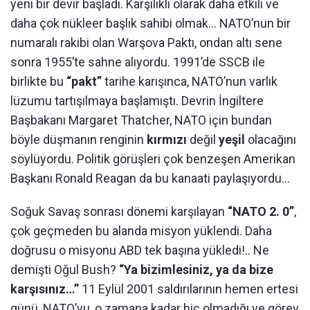
yeni bir devir başladı. Karşılıklı olarak daha etkili ve
daha çok nükleer başlık sahibi olmak… NATO’nun bir
numaralı rakibi olan Warşova Paktı, ondan altı sene
sonra 1955’te sahne alıyordu. 1991’de SSCB ile
birlikte bu
“pakt”
tarihe karışınca, NATO’nun varlık
lüzumu tartışılmaya başlamıştı. Devrin İngiltere
Başbakanı Margaret Thatcher, NATO için bundan
böyle düşmanın renginin
kırmızı
değil
yeşil
olacağını
söylüyordu. Politik görüşleri çok benzeşen Amerikan
Başkanı Ronald Reagan da bu kanaati paylaşıyordu…
Soğuk Savaş sonrası dönemi karşılayan
“NATO 2. 0”
,
çok geçmeden bu alanda misyon yüklendi. Daha
doğrusu o misyonu ABD tek başına yükledi!.. Ne
demişti Oğul Bush?
“Ya bizimlesiniz, ya da bize
karşısınız…”
11 Eylül 2001 saldırılarının hemen ertesi
günü, NATO’yu, o zamana kadar hiç olmadığı ve görev