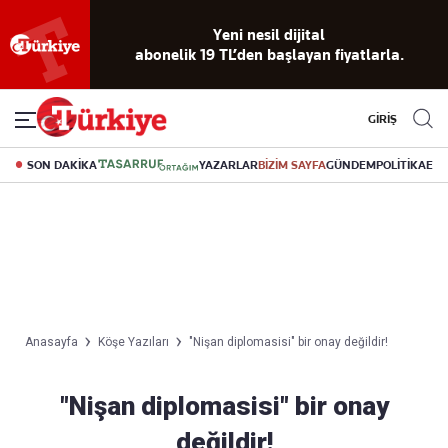
Yeni nesil dijital
abonelik 19 TL’den başlayan fiyatlarla.
GİRİŞ
SON DAKİKA
YAZARLAR
BİZİM SAYFA
GÜNDEM
POLİTİKA
EK
Anasayfa
Köşe Yazıları
"Nişan diplomasisi" bir onay değildir!
"Nişan diplomasisi" bir onay
değildir!