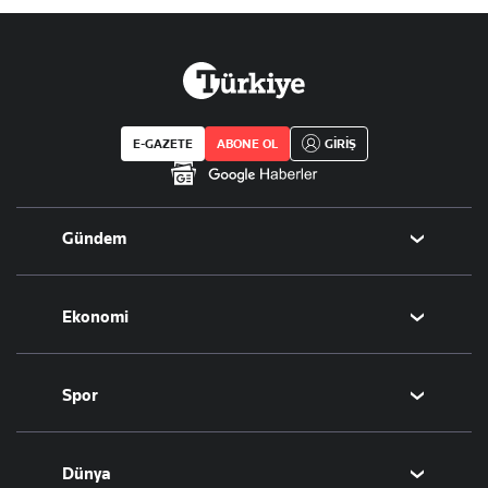
E-GAZETE
ABONE OL
GİRİŞ
Gündem
Politika
Ekonomi
Eğitim
Borsa
Spor
Altın
Döviz
Futbol
Dünya
Hisse Senedi
Puan Durumu