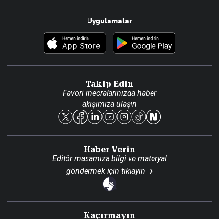
Resmî Ilanlar
Hakkımızda
Uygulamalar
Haberler
İletişim
Foto Haber
Künye
Video Galeri
Gazete Aboneliği
Danışma Telefonları
Takip Edin
Favori mecralarınızda haber
Yasal
akışımıza ulaşın
Reklam Ver
Haber Verin
Editör masamıza bilgi ve materyal
göndermek için
tıklayın
Kaçırmayın