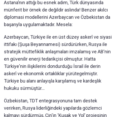
Astana’nın attığı bu esnek adım, Türk dünyasında
münferit bir örnek de değildir aslında! Benzer akılcı
diplomasi modellerini Azerbaycan ve Özbekistan da
başarıyla uygulamaktadır. Mesela:
Azerbaycan, Türkiye ile en üst düzey askerî ve siyasi
ittifakı (Şuşa Beyannamesi) sürdürürken, Rusya ile
stratejik müttefiklik anlaşmaları imzalamış ve AB'nin
en güvenilir enerji tedarikçisi olmuştur. Hatta
Türkiye'nin ilişkilerini dondurduğu İsrail ile derin
askerî ve ekonomik ortaklıklar yürütegelmiştir.
Türkiye bu alanı anlayışla karşılamış ve kardeşlik
hukuku sürmüştür...
Özbekistan, TDT entegrasyonuna tam destek
verirken, Rusya liderliğindeki yapılarda gözlemci
kalmayı sürdürmüş, Çin'in ‘Kuşak ve Yol’ projesinin