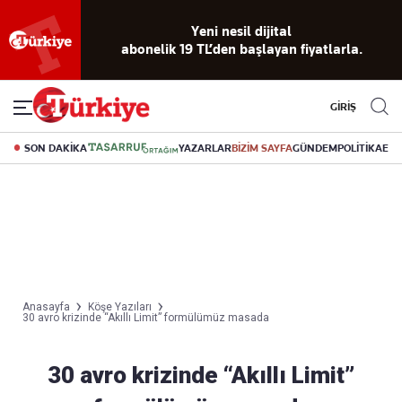
Yeni nesil dijital
abonelik 19 TL’den başlayan fiyatlarla.
GİRİŞ
SON DAKİKA
YAZARLAR
BİZİM SAYFA
GÜNDEM
POLİTİKA
EK
Anasayfa
Köşe Yazıları
30 avro krizinde “Akıllı Limit” formülümüz masada
30 avro krizinde “Akıllı Limit”