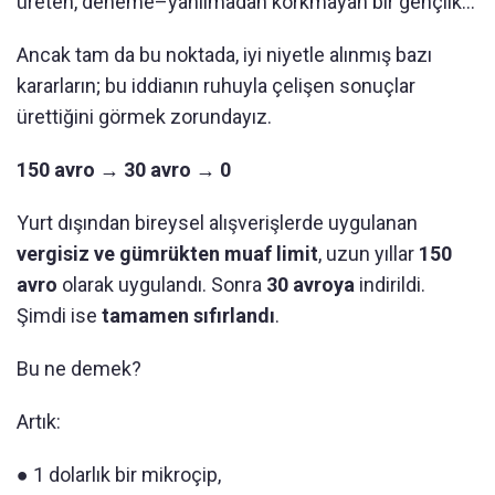
üreten, deneme–yanılmadan korkmayan bir gençlik…
Ancak tam da bu noktada, iyi niyetle alınmış bazı
kararların; bu iddianın ruhuyla çelişen sonuçlar
ürettiğini görmek zorundayız.
150 avro → 30 avro → 0
Yurt dışından bireysel alışverişlerde uygulanan
vergisiz ve gümrükten muaf limit
, uzun yıllar
150
avro
olarak uygulandı. Sonra
30 avroya
indirildi.
Şimdi ise
tamamen sıfırlandı
.
Bu ne demek?
Artık:
● 1 dolarlık bir mikroçip,