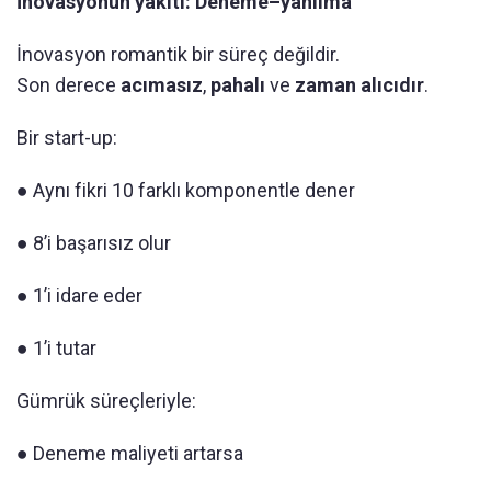
İnovasyonun yakıtı: Deneme–yanılma
İnovasyon romantik bir süreç değildir.
Son derece
acımasız
,
pahalı
ve
zaman alıcıdır
.
Bir start-up:
● Aynı fikri 10 farklı komponentle dener
● 8’i başarısız olur
● 1’i idare eder
● 1’i tutar
Gümrük süreçleriyle:
● Deneme maliyeti artarsa