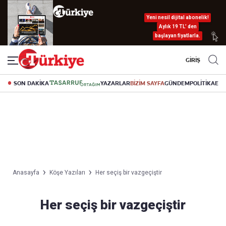
Yeni nesil dijital abonelik!
Aylık 19 TL’ den
başlayan fiyatlarla.
GİRİŞ
SON DAKİKA
YAZARLAR
BİZİM SAYFA
GÜNDEM
POLİTİKA
EK
Anasayfa
Köşe Yazıları
Her seçiş bir vazgeçiştir
Her seçiş bir vazgeçiştir