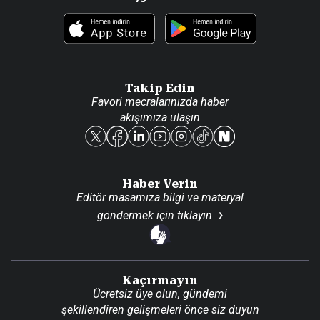
Foto Haber
Künye
Video Galeri
Gazete Aboneliği
Danışma Telefonları
Takip Edin
Favori mecralarınızda haber
Yasal
akışımıza ulaşın
Reklam Ver
Haber Verin
Editör masamıza bilgi ve materyal
göndermek için
tıklayın
Kaçırmayın
Ücretsiz üye olun, gündemi
şekillendiren gelişmeleri önce siz duyun