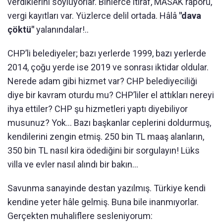
verdiklerini söylüyorlar. Binlerce itiraf, MASAK raporu,
vergi kayıtları var. Yüzlerce delil ortada. Hâlâ
"dava
çöktü"
yalanındalar!..
CHP’li belediyeler; bazı yerlerde 1999, bazı yerlerde
2014, çoğu yerde ise 2019 ve sonrası iktidar oldular.
Nerede adam gibi hizmet var? CHP belediyeciliği
diye bir kavram oturdu mu? CHP’liler el attıkları nereyi
ihya ettiler? CHP şu hizmetleri yaptı diyebiliyor
musunuz? Yok... Bazı başkanlar ceplerini doldurmuş,
kendilerini zengin etmiş. 250 bin TL maaş alanların,
350 bin TL nasıl kira ödediğini bir sorgulayın! Lüks
villa ve evler nasıl alındı bir bakın...
Savunma sanayinde destan yazılmış. Türkiye kendi
kendine yeter hâle gelmiş. Buna bile inanmıyorlar.
Gerçekten muhaliflere sesleniyorum: