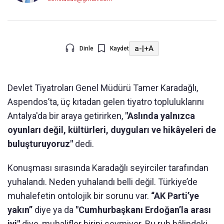
a-
|
+A
Dinle
Kaydet
Devlet Tiyatroları Genel Müdürü Tamer Karadağlı,
Aspendos’ta, üç kıtadan gelen tiyatro topluluklarını
Antalya'da bir araya getirirken,
"Aslında yalnızca
oyunları değil, kültürleri, duyguları ve hikâyeleri de
buluşturuyoruz"
dedi.
Konuşması sırasında Karadağlı seyirciler tarafından
yuhalandı. Neden yuhalandı belli değil. Türkiye’de
muhalefetin ontolojik bir sorunu var.
“AK Parti’ye
yakın”
diye ya da
"Cumhurbaşkanı Erdoğan’la arası
iyi"
diye, muhalifler birini sevmiyor. Bu ruh hâlindeki