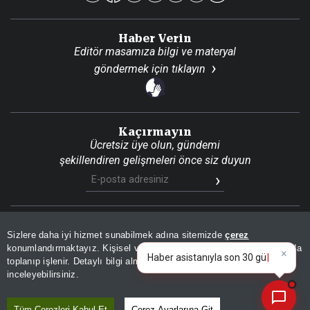
Haber Verin
Editör masamıza bilgi ve materyal
göndermek için
tıklayın
Kaçırmayın
Ücretsiz üye olun, gündemi
şekillendiren gelişmeleri önce siz duyun
Son Dakika
Site Haritası
RSS
KVKK Aydınlatma Metni
Sizlere daha iyi hizmet sunabilmek adına sitemizde
çerez
Gizlilik Politikası
Çerez Politikası
konumlandırmaktayız. Kişisel verileriniz, KVKK ve GDPR kapsamında
×
Haber asist
toplanıp işlenir. Detaylı bilgi almak için
Aydınlatma Metnimizi
📰
Son 30 güne ait haberleri, spor gelişmelerini veya yazar yazılarını sorgulayabilirsiniz.
© 2026 İhlas Medya Grubu. Tüm Hakları Saklıdır
inceleyebilirsiniz.
Tüm Çerezleri Kabul Et
Çerez Ayarlarına Git