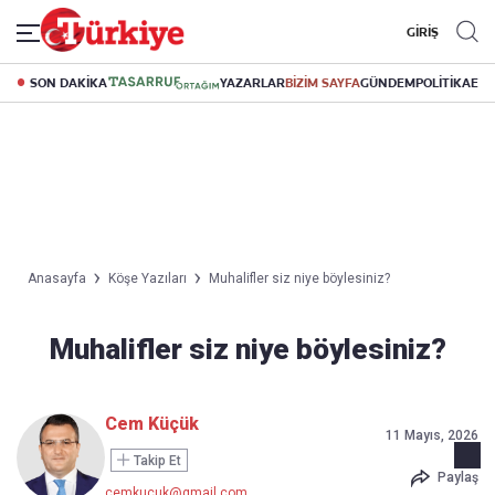
GİRİŞ
SON DAKİKA
YAZARLAR
BİZİM SAYFA
GÜNDEM
POLİTİKA
EK
Anasayfa
Köşe Yazıları
Muhalifler siz niye böylesiniz?
Muhalifler siz niye böylesiniz?
Cem Küçük
11 Mayıs, 2026
Takip Et
Paylaş
cemkucuk@gmail.com