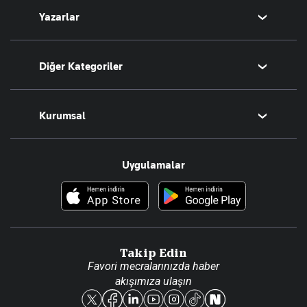
Yazarlar
Tarih
Sesli Yayınlar
Bugünün Yazarları
Diğer Kategoriler
Tüm Yazarlar
Magazin
Kurumsal
Teknoloji
Resmî Ilanlar
Hakkımızda
Uygulamalar
Haberler
İletişim
Foto Haber
Künye
Video Galeri
Gazete Aboneliği
Danışma Telefonları
Takip Edin
Favori mecralarınızda haber
Yasal
akışımıza ulaşın
Reklam Ver