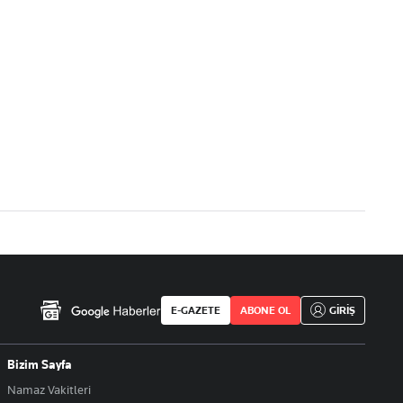
E-GAZETE
ABONE OL
GİRİŞ
Bizim Sayfa
Namaz Vakitleri