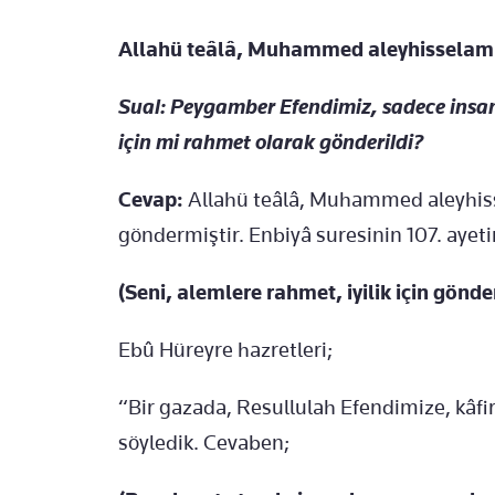
Allahü teâlâ, Muhammed aleyhisselamı
Sual: Peygamber Efendimiz, sadece insan
için mi rahmet olarak gönderildi?
Cevap:
Allahü teâlâ, Muhammed aleyhiss
göndermiştir. Enbiyâ suresinin 107. ayet
(Seni, alemlere rahmet, iyilik için gönde
Ebû Hüreyre hazretleri;
“Bir gazada, Resullulah Efendimize, kâfi
söyledik. Cevaben;