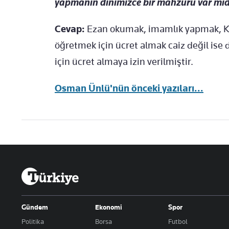
yapmanın dinimizce bir mahzuru var mıd
Cevap:
Ezan okumak, imamlık yapmak, Kur
öğretmek için ücret almak caiz değil ise
için ücret almaya izin verilmiştir.
Osman Ünlü'nün önceki yazıları...
Gündem
Ekonomi
Spor
Politika
Borsa
Futbol