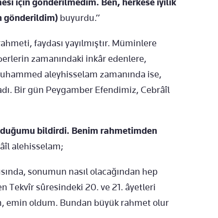
esi için gönderilmedim. Ben, herkese iyilik
n gönderildim)
buyurdu.”
rahmeti, faydası yayılmıştır. Müminlere
erlerin zamanındaki inkâr edenlere,
i. Muhammed aleyhisselam zamanında ise,
ı. Bir gün Peygamber Efendimiz, Cebrâîl
olduğumu bildirdi. Benim rahmetimden
îl alehisselam;
şısında, sonumun nasıl olacağından hep
 Tekvîr sûresindeki 20. ve 21. âyetleri
m, emin oldum. Bundan büyük rahmet olur