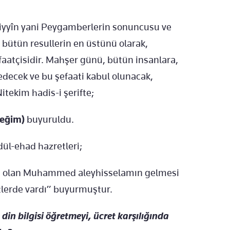
yîn yani Peygamberlerin sonuncusu ve
bütün resullerin en üstünü olarak,
atçisidir. Mahşer günü, bütün insanlara,
edecek ve bu şefaati kabul olunacak,
itekim hadis-i şerifte;
ceğim)
buyuruldu.
ül-ehad hazretleri;
t olan Muhammed aleyhisselamın gelmesi
tlerde vardı” buyurmuştur.
in bilgisi öğretmeyi, ücret karşılığında