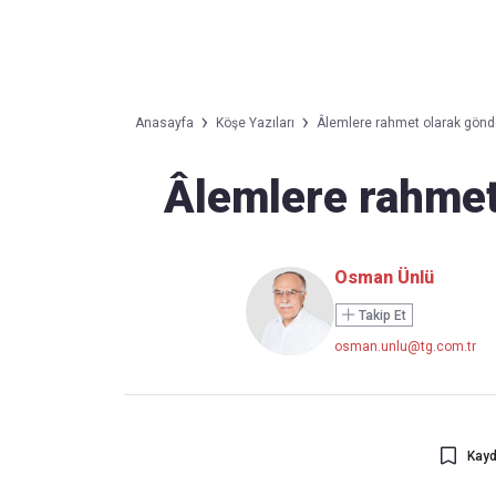
Takip Edin
Favori mecralarınızda haber
Anasayfa
Köşe Yazıları
Âlemlere rahmet olarak gönde
akışımıza ulaşın
Âlemlere rahmet
Osman Ünlü
Takip Et
osman.unlu@tg.com.tr
Kayd