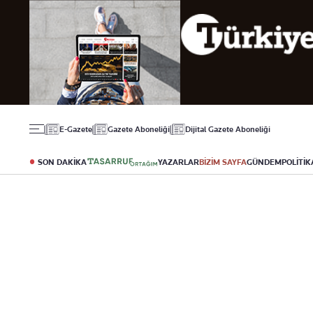
Gündem
Ekonomi
Spor
Politika
Borsa
Futbol
Eğitim
Altın
Puan Durumu
Döviz
Fikstür
Hisse Senedi
Şampiyonlar Ligi
Kripto Para
Avrupa Ligi
Emlak
Basketbol
E-Gazete
Gazete Aboneliği
Dijital Gazete Aboneliği
T-Otomobil
Turizm
SON DAKİKA
YAZARLAR
BİZİM SAYFA
GÜNDEM
POLİTİK
Yazarlar
Diğer Kategoriler
Kurumsal
Bugünün Yazarları
Magazin
Hakkımızda
Tüm Yazarlar
Teknoloji
İletişim
Resmî Ilanlar
Künye
Haberler
Gazete Aboneliği
Foto Haber
Danışma Telefonları
Video Galeri
Yasal
Reklam Ver