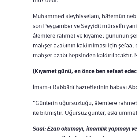
mu? dedi.
Muhammed aleyhisselam, hâtemün nebiy
son Peygamber ve Seyyidil mürselîn yani 
âlemlere rahmet ve kıyamet gününün şefa
mahşer azabının kaldırılması için şefaat 
mahşer azabı hepsinden kaldırılacaktır. N
(Kıyamet günü, en önce ben şefaat ede
İmam-ı Rabbânî hazretlerinin babası Abd
“Günlerin uğursuzluğu, âlemlere rahme
ile bitmiştir. Uğursuz günler, eski ümme
Sual: Ezan okumayı, imamlık yapmayı ve d