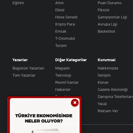
Eğitim
Altın
Puan Durumu
Döviz
Fikstür
Hisse Senedi
Şampiyonlar Ligi
Kripto Para
Avrupa Ligi
Emlak
Basketbol
T-Otomobil
Turizm
Yazarlar
Diğer Kategoriler
Kurumsal
Bugünün Yazarları
Magazin
Hakkımızda
Tüm Yazarlar
Teknoloji
İletişim
Resmî Ilanlar
Künye
Haberler
Gazete Aboneliği
Foto Haber
Danışma Telefonları
✖
Video Galeri
Yasal
Reklam Ver