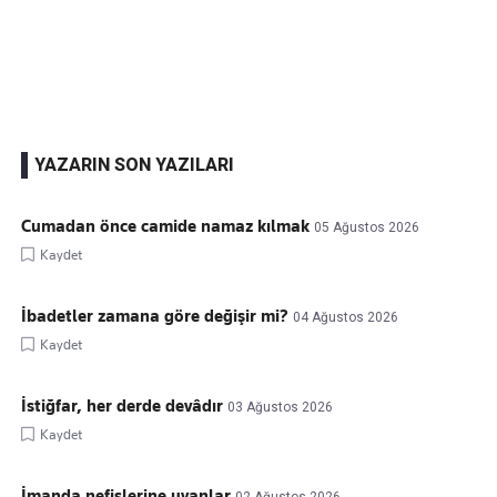
Kaçırmayın
Ücretsiz üye olun, gündemi
şekillendiren gelişmeleri önce siz duyun
YAZARIN SON YAZILARI
Cumadan önce camide namaz kılmak
05 Ağustos 2026
Kaydet
İbadetler zamana göre değişir mi?
04 Ağustos 2026
Kaydet
İstiğfar, her derde devâdır
03 Ağustos 2026
Kaydet
İmanda nefislerine uyanlar