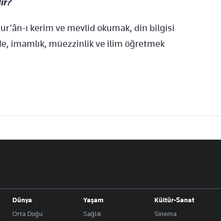
ır?
’ân-ı kerim ve mevlid okumak, din bilgisi
 de, imamlık, müezzinlik ve ilim öğretmek
Dünya
Yaşam
Kültür-Sanat
Orta Doğu
Sağlık
Sinema