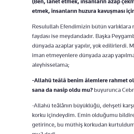
(Ben, lanet etmek, insanların azap çekm
etmek, insanların huzura kavuşması içi
Resulullah Efendimizin bütün varlıklara 
faydası ise meydandadır. Başka Peygamb
dünyada azaplar yapılır, yok edilirlerd
iman etmeyenlere dünyada azap yapılmad
aleyhisselama;
-Allahü teâlâ benim âlemlere rahmet 
sana da nasip oldu mu?
buyurunca Cebrâ
-Allahü teâlânın büyüklüğü, dehşeti kar
korku içindeydim. Emin olduğumu bildiren
getirince, bu müthiş korkudan kurtuldu