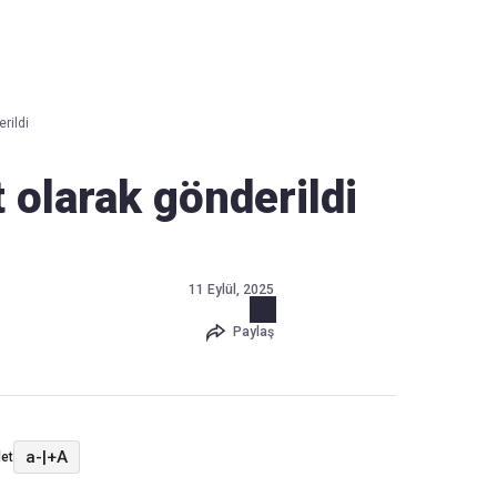
Haber Verin
Editör masamıza bilgi ve materyal
rildi
göndermek için
tıklayın
 olarak gönderildi
11 Eylül, 2025
Paylaş
a-
|
+A
et