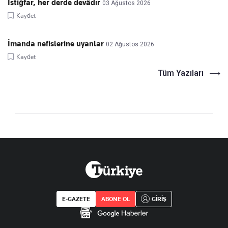
İstiğfar, her derde devâdır
03 Ağustos 2026
Kaydet
İmanda nefislerine uyanlar
02 Ağustos 2026
Kaydet
Tüm Yazıları
E-GAZETE
ABONE OL
GİRİŞ