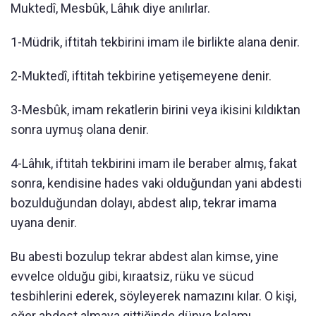
Muktedî, Mesbûk, Lâhık diye anılırlar.
1-Müdrik, iftitah tekbirini imam ile birlikte alana denir.
2-Muktedî, iftitah tekbirine yetişemeyene denir.
3-Mesbûk, imam rekatlerin birini veya ikisini kıldıktan
sonra uymuş olana denir.
4-Lâhık, iftitah tekbirini imam ile beraber almış, fakat
sonra, kendisine hades vaki olduğundan yani abdesti
bozulduğundan dolayı, abdest alıp, tekrar imama
uyana denir.
Bu abesti bozulup tekrar abdest alan kimse, yine
evvelce olduğu gibi, kıraatsiz, rüku ve sücud
tesbihlerini ederek, söyleyerek namazını kılar. O kişi,
eğer abdest almaya gittiğinde dünya kelamı