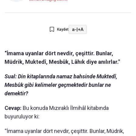
a-
|
+A
Kaydet
“İmama uyanlar dört nevdir, çeşittir. Bunlar,
Müdrik, Muktedî, Mesbûk, Lâhık diye anılırlar."
Sual: Din kitaplarında namaz bahsinde Muktedî,
Mesbûk gibi kelimeler geçmektedir bunlar ne
demektir?
Cevap:
Bu konuda Mızıraklı İlmihâl kitabında
buyuruluyor ki:
“İmama uyanlar dört nevdir, çeşittir. Bunlar, Müdrik,