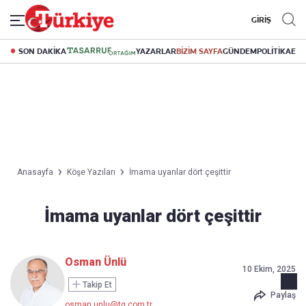
GİRİŞ
SON DAKİKA
YAZARLAR
BİZİM SAYFA
GÜNDEM
POLİTİKA
EK
Anasayfa
Köşe Yazıları
İmama uyanlar dört çeşittir
İmama uyanlar dört çeşittir
Osman Ünlü
10 Ekim, 2025
Takip Et
Paylaş
osman.unlu@tg.com.tr