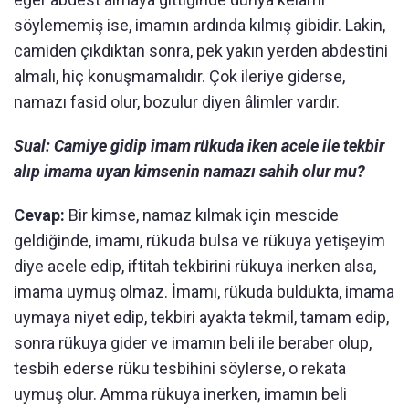
söylememiş ise, imamın ardında kılmış gibidir. Lakin,
camiden çıkdıktan sonra, pek yakın yerden abdestini
almalı, hiç konuşmamalıdır. Çok ileriye giderse,
namazı fasid olur, bozulur diyen âlimler vardır.
Sual: Camiye gidip imam rükuda iken acele ile tekbir
alıp imama uyan kimsenin namazı sahih olur mu?
Cevap:
Bir kimse, namaz kılmak için mescide
geldiğinde, imamı, rükuda bulsa ve rükuya yetişeyim
diye acele edip, iftitah tekbirini rükuya inerken alsa,
imama uymuş olmaz. İmamı, rükuda buldukta, imama
uymaya niyet edip, tekbiri ayakta tekmil, tamam edip,
sonra rükuya gider ve imamın beli ile beraber olup,
tesbih ederse rüku tesbihini söylerse, o rekata
uymuş olur. Amma rükuya inerken, imamın beli