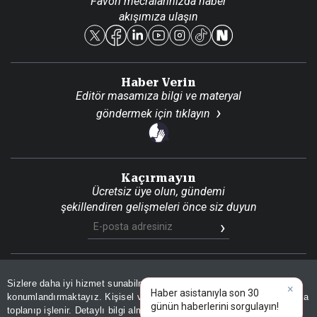
Favori mecralarınızda haber
Yasal
akışımıza ulaşın
Reklam Ver
Haber Verin
Editör masamıza bilgi ve materyal
göndermek için
tıklayın
Kaçırmayın
Ücretsiz üye olun, gündemi
şekillendiren gelişmeleri önce siz duyun
Son Dakika
Site Haritası
RSS
KVKK Aydınlatma Metni
Sizlere daha iyi hizmet sunabilmek adına sitemizde
çerez
×
Gizlilik Politikası
Çerez Politikası
Haber asistanıyla son 30
konumlandırmaktayız. Kişisel verileriniz, KVKK ve GDPR kapsamında
günün haberlerini sorgulayın!
|
toplanıp işlenir. Detaylı bilgi almak için
Aydınlatma Metnimizi
📰
Son 30 güne ait haberleri, spor gelişmelerini veya yazar yazılarını sorgulayabilirsiniz.