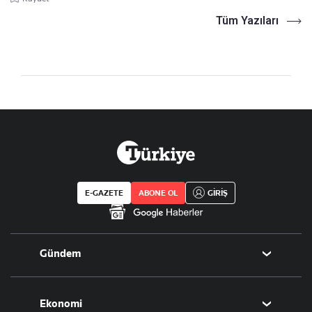
Tüm Yazıları
E-GAZETE
ABONE OL
GİRİŞ
Gündem
Politika
Ekonomi
Eğitim