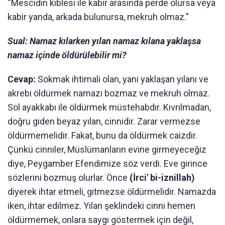
“Mescidin kıblesi ile kabir arasında perde olursa veya
kabir yanda, arkada bulunursa, mekruh olmaz.”
Sual: Namaz kılarken yılan namaz kılana yaklaşsa
namaz içinde öldürülebilir mi?
Cevap:
Sokmak ihtimali olan, yani yaklaşan yılanı ve
akrebi öldürmek namazı bozmaz ve mekruh olmaz.
Sol ayakkabı ile öldürmek müstehabdır. Kıvrılmadan,
doğru giden beyaz yılan, cinnidir. Zarar vermezse
öldürmemelidir. Fakat, bunu da öldürmek caizdir.
Çünkü cinniler, Müslümanların evine girmeyeceğiz
diye, Peygamber Efendimize söz verdi. Eve girince
sözlerini bozmuş olurlar. Önce
(İrci' bi-iznillah)
diyerek ihtar etmeli, gitmezse öldürmelidir. Namazda
iken, ihtar edilmez. Yılan şeklindeki cinni hemen
öldürmemek, onlara saygı göstermek için değil,