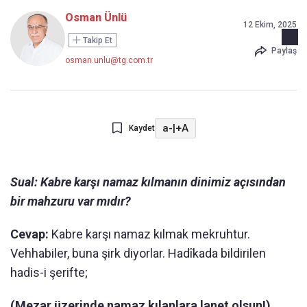
Osman Ünlü
12 Ekim, 2025
Takip Et
Paylaş
osman.unlu@tg.com.tr
a-
|
+A
Kaydet
Sual: Kabre karşı namaz kılmanın dinimiz açısından
bir mahzuru var mıdır?
Cevap:
Kabre karşı namaz kılmak mekruhtur.
Vehhabiler, buna şirk diyorlar. Hadîkada bildirilen
hadis-i şerifte;
(Mezar üzerinde namaz kılanlara lanet olsun!)