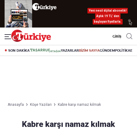
Yeni nesil dijital abonelik!
Aylık 19 TL’ den
başlayan fiyatlarla.
GİRİŞ
SON DAKİKA
YAZARLAR
BİZİM SAYFA
GÜNDEM
POLİTİKA
EK
Anasayfa
Köşe Yazıları
Kabre karşı namaz kılmak
Kabre karşı namaz kılmak