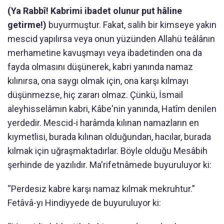
(Ya Rabbî! Kabrimi ibadet olunur put hâline
getirme!)
buyurmuştur. Fakat, salih bir kimseye yakın
mescid yapılırsa veya onun yüzünden Allahü teâlânın
merhametine kavuşmayı veya ibadetinden ona da
fayda olmasını düşünerek, kabri yanında namaz
kılınırsa, ona saygı olmak için, ona karşı kılmayı
düşünmezse, hiç zararı olmaz. Çünkü, İsmail
aleyhisselâmın kabri, Kâbe'nin yanında, Hatîm denilen
yerdedir. Mescid-i harâmda kılınan namazların en
kıymetlisi, burada kılınan olduğundan, hacılar, burada
kılmak için uğraşmaktadırlar. Böyle olduğu Mesâbih
şerhinde de yazılıdır. Ma'rifetnâmede buyuruluyor ki:
“Perdesiz kabre karşı namaz kılmak mekruhtur.”
Fetâvâ-yı Hindiyyede de buyuruluyor ki: