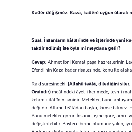
Kader değişmez. Kazâ, kadere uygun olarak m
Sual: İnsanların hâllerinde ve işlerinde yani k
takdir edilmiş ise öyle mi meydana gelir?
Cevap:
Ahmet ibni Kemal paşa hazretlerinin Le
Efendi'nin Kaza kader risalesinde, konu ile alaka
Ra'd suresindeki,
(Allahü teâlâ, dilediğini sile
Ondadır)
meâlindeki âyet-i kerimede, levh-i mahf
kelam-ı ilâhînin ismidir. Melekler, bunu anlaya
değildir. Allahü teâlâdan başka, kimse bilmez. H
Bunu melekler görür. İnsanın, işine göre, ömrü ve r
değiştirilebilir. Böylece birine ölümüne yakın, iyi 
Başkasına kötü amel işletip, imansız gönderir. B