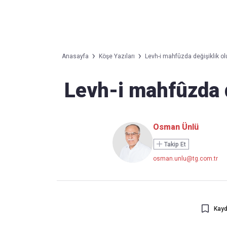
Takip Edin
Favori mecralarınızda haber
Anasayfa
Köşe Yazıları
Levh-i mahfûzda değişiklik o
akışımıza ulaşın
Levh-i mahfûzda 
Osman Ünlü
Takip Et
osman.unlu@tg.com.tr
Kayd