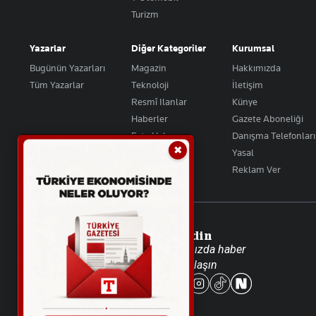
Turizm
Yazarlar
Diğer Kategoriler
Kurumsal
Bugünün Yazarları
Magazin
Hakkımızda
Tüm Yazarlar
Teknoloji
İletişim
Resmî Ilanlar
Künye
Haberler
Gazete Aboneliği
Foto Haber
Danışma Telefonları
✖
Video Galeri
Yasal
Reklam Ver
Takip Edin
Favori mecralarınızda haber
akışımıza ulaşın