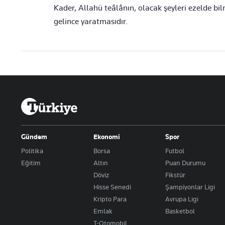
Kader, Allahü teâlânın, olacak şeyleri ezelde bi
gelince yaratmasıdır.
Gündem
Ekonomi
Spor
Politika
Borsa
Futbol
Eğitim
Altın
Puan Durumu
Döviz
Fikstür
Hisse Senedi
Şampiyonlar Ligi
Kripto Para
Avrupa Ligi
Emlak
Basketbol
T-Otomobil