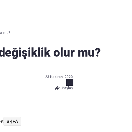
Haber Verin
Editör masamıza bilgi ve materyal
lur mu?
göndermek için
tıklayın
değişiklik olur mu?
23 Haziran, 2020
Paylaş
a-
|
+A
et