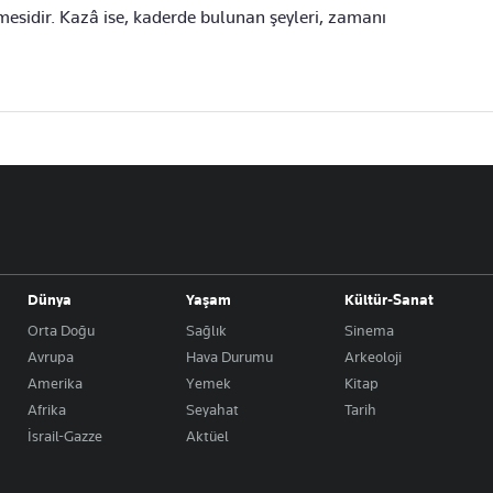
lmesidir. Kazâ ise, kaderde bulunan şeyleri, zamanı
Dünya
Yaşam
Kültür-Sanat
Orta Doğu
Sağlık
Sinema
Avrupa
Hava Durumu
Arkeoloji
Amerika
Yemek
Kitap
Afrika
Seyahat
Tarih
İsrail-Gazze
Aktüel