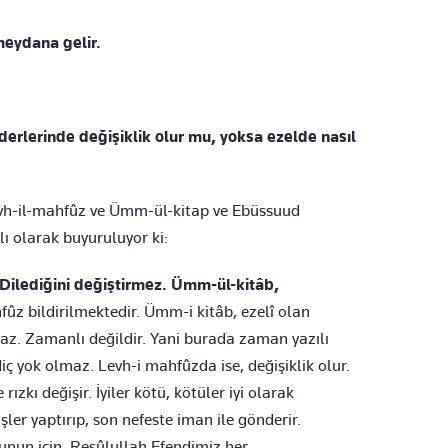
eydana gelir.
aderlerinde değişiklik olur mu, yoksa ezelde nasıl
vh-il-mahfûz ve Ümm-ül-kitap ve Ebüssuud
lı olarak buyuruluyor ki:
r. Dilediğini değiştirmez. Ümm-ül-kitâb,
ûz bildirilmektedir. Ümm-i kitâb, ezelî olan
maz. Zamanlı değildir. Yani burada zaman yazılı
iç yok olmaz. Levh-i mahfûzda ise, değişiklik olur.
ızkı değişir. İyiler kötü, kötüler iyi olarak
işler yaptırıp, son nefeste iman ile gönderir.
unun için, Resûlullah Efendimiz her