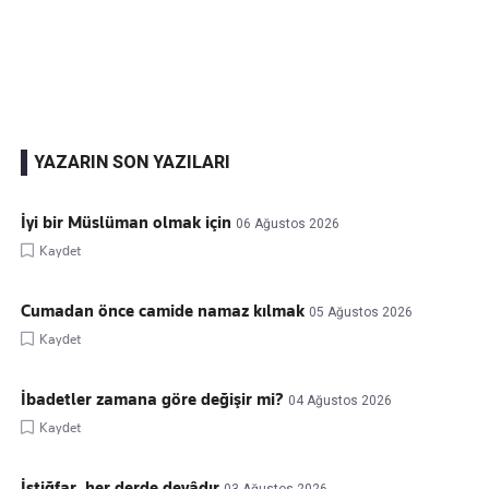
Kaçırmayın
Ücretsiz üye olun, gündemi
şekillendiren gelişmeleri önce siz duyun
YAZARIN SON YAZILARI
İyi bir Müslüman olmak için
06 Ağustos 2026
Kaydet
Cumadan önce camide namaz kılmak
05 Ağustos 2026
Kaydet
İbadetler zamana göre değişir mi?
04 Ağustos 2026
Kaydet
İstiğfar, her derde devâdır