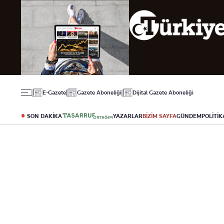
Gündem
Ekonomi
Spor
Politika
Borsa
Futbol
Eğitim
Altın
Puan Durumu
Döviz
Fikstür
Hisse Senedi
Şampiyonlar Ligi
Kripto Para
Avrupa Ligi
Emlak
Basketbol
E-Gazete
Gazete Aboneliği
Dijital Gazete Aboneliği
T-Otomobil
Turizm
SON DAKİKA
YAZARLAR
BİZİM SAYFA
GÜNDEM
POLİTİK
Yazarlar
Diğer Kategoriler
Kurumsal
Bugünün Yazarları
Magazin
Hakkımızda
Tüm Yazarlar
Teknoloji
İletişim
Resmî Ilanlar
Künye
Haberler
Gazete Aboneliği
Foto Haber
Danışma Telefonları
Video Galeri
Yasal
Reklam Ver