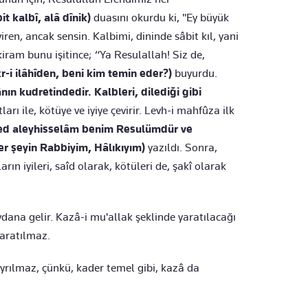
 kalbî, alâ dînik)
duasını okurdu ki, ''Ey büyük
iren, ancak sensin. Kalbimi, dininde sâbit kıl, yani
iram bunu işitince; “Ya Resulallah! Siz de,
r-i ilâhîden, beni kim temin eder?)
buyurdu.
ın kudretindedir. Kalbleri, dilediği gibi
rı ile, kötüye ve iyiye çevirir. Levh-i mahfûza ilk
ed aleyhisselâm benim Resulümdür ve
r şeyin Rabbiyim, Hâlıkıyım)
yazıldı. Sonra,
n iyileri, saîd olarak, kötüleri de, şakî olarak
ana gelir. Kazâ-i mu'allak şeklinde yaratılacağı
yaratılmaz.
 ayrılmaz, çünkü, kader temel gibi, kazâ da