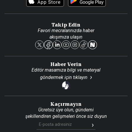
Video Galeri
Gazete Aboneliği
Danışma Telefonları
Takip Edin
Favori mecralarınızda haber
Yasal
akışımıza ulaşın
Reklam Ver
Haber Verin
Editör masamıza bilgi ve materyal
göndermek için
tıklayın
Kaçırmayın
Ücretsiz üye olun, gündemi
şekillendiren gelişmeleri önce siz duyun