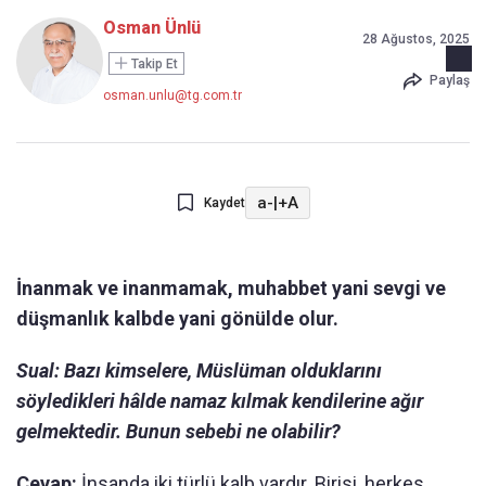
Osman Ünlü
28 Ağustos, 2025
Takip Et
Paylaş
osman.unlu@tg.com.tr
a-
|
+A
Kaydet
İnanmak ve inanmamak, muhabbet yani sevgi ve
düşmanlık kalbde yani gönülde olur.
Sual: Bazı kimselere, Müslüman olduklarını
söyledikleri hâlde namaz kılmak kendilerine ağır
gelmektedir. Bunun sebebi ne olabilir?
Cevap:
İnsanda iki türlü kalb vardır. Birisi, herkes