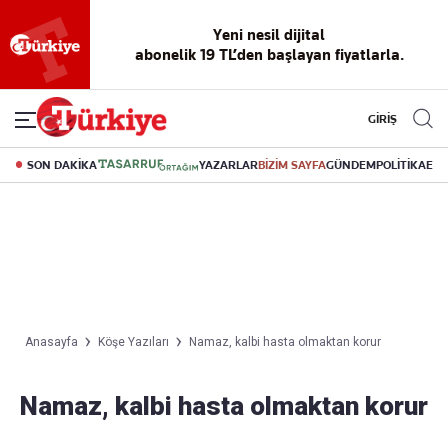
Yeni nesil dijital
abonelik 19 TL’den başlayan fiyatlarla.
GİRİŞ
SON DAKİKA
YAZARLAR
BİZİM SAYFA
GÜNDEM
POLİTİKA
EK
Anasayfa
Köşe Yazıları
Namaz, kalbi hasta olmaktan korur
Namaz, kalbi hasta olmaktan korur