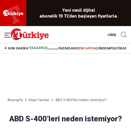
Yeni nesil dijital
abonelik 19 TL’den başlayan fiyatlarla.
GİRİŞ
SON DAKİKA
YAZARLAR
BİZİM SAYFA
GÜNDEM
POLİTİKA
EK
Anasayfa
Köşe Yazıları
ABD S-400’leri neden istemiyor?
ABD S-400’leri neden istemiyor?