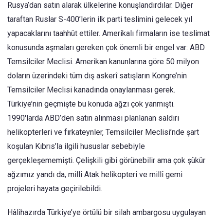
Rusya’dan satın alarak ülkelerine konuşlandırdılar. Diğer
taraftan Ruslar S-400’lerin ilk parti teslimini gelecek yıl
yapacaklarını taahhüt ettiler. Amerikalı firmaların ise teslimat
konusunda aşmaları gereken çok önemli bir engel var: ABD
Temsilciler Meclisi. Amerikan kanunlarına göre 50 milyon
doların üzerindeki tüm dış askerî satışların Kongre’nin
Temsilciler Meclisi kanadında onaylanması gerek.
Türkiye’nin geçmişte bu konuda ağzı çok yanmıştı.
1990'larda ABD’den satın alınması planlanan saldırı
helikopterleri ve fırkateynler, Temsilciler Meclisi’nde şart
koşulan Kıbrıs’la ilgili hususlar sebebiyle
gerçekleşememişti. Çelişkili gibi görünebilir ama çok şükür
ağzımız yandı da, millî Atak helikopteri ve millî gemi
projeleri hayata geçirilebildi.
Hâlihazırda Türkiye’ye örtülü bir silah ambargosu uygulayan