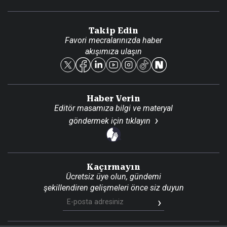
Video Galeri
Gazete Aboneliği
Danışma Telefonları
Takip Edin
Favori mecralarınızda haber
Yasal
akışımıza ulaşın
Reklam Ver
Haber Verin
Editör masamıza bilgi ve materyal
göndermek için
tıklayın
Kaçırmayın
Ücretsiz üye olun, gündemi
şekillendiren gelişmeleri önce siz duyun