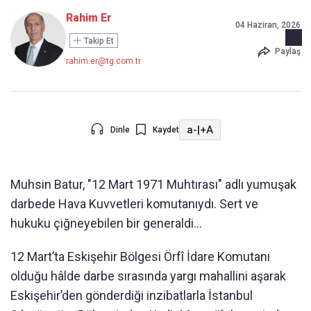
Rahim Er
04 Haziran, 2026
Takip Et
Paylaş
rahim.er@tg.com.tr
a-
|
+A
Dinle
Kaydet
Muhsin Batur, "12 Mart 1971 Muhtırası" adlı yumuşak
darbede Hava Kuvvetleri komutanıydı. Sert ve
hukuku çiğneyebilen bir generaldi…
12 Mart’ta Eskişehir Bölgesi Örfî İdare Komutanı
olduğu hâlde darbe sırasında yargı mahallini aşarak
Eskişehir’den gönderdiği inzibatlarla İstanbul