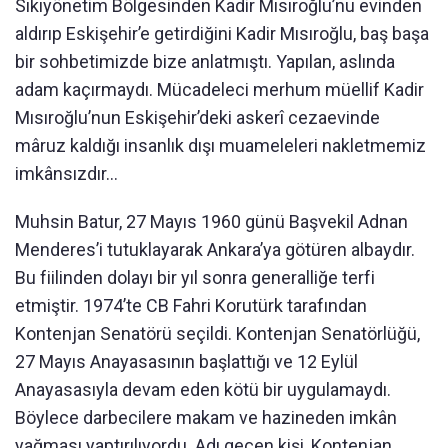
Sıkıyönetim Bölgesinden Kadir Mısıroğlu’nu evinden
aldırıp Eskişehir’e getirdiğini Kadir Mısıroğlu, baş başa
bir sohbetimizde bize anlatmıştı. Yapılan, aslında
adam kaçırmaydı. Mücadeleci merhum müellif Kadir
Mısıroğlu’nun Eskişehir’deki askerî cezaevinde
mâruz kaldığı insanlık dışı muameleleri nakletmemiz
imkânsızdır…
Muhsin Batur, 27 Mayıs 1960 günü Başvekil Adnan
Menderes’i tutuklayarak Ankara’ya götüren albaydır.
Bu fiilinden dolayı bir yıl sonra generalliğe terfi
etmiştir. 1974’te CB Fahri Korutürk tarafından
Kontenjan Senatörü seçildi. Kontenjan Senatörlüğü,
27 Mayıs Anayasasının başlattığı ve 12 Eylül
Anayasasıyla devam eden kötü bir uygulamaydı.
Böylece darbecilere makam ve hazineden imkân
yağması yaptırılıyordu. Adı geçen kişi, Kontenjan