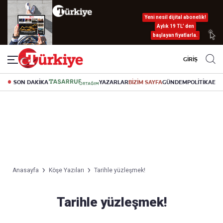
Yeni nesil dijital abonelik!
Aylık 19 TL’ den
başlayan fiyatlarla.
GİRİŞ
SON DAKİKA
YAZARLAR
BİZİM SAYFA
GÜNDEM
POLİTİKA
EK
Anasayfa
Köşe Yazıları
Tarihle yüzleşmek!
Tarihle yüzleşmek!