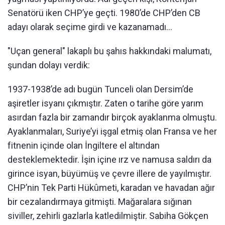
Senatörü iken CHP’ye geçti. 1980’de CHP’den CB
adayı olarak seçime girdi ve kazanamadı…
"Uçan general" lakaplı bu şahıs hakkındaki malumatı,
şundan dolayı verdik:
1937-1938’de adı bugün Tunceli olan Dersim’de
aşiretler isyanı çıkmıştır. Zaten o tarihe göre yarım
asırdan fazla bir zamandır birçok ayaklanma olmuştu.
Ayaklanmaları, Suriye’yi işgal etmiş olan Fransa ve her
fitnenin içinde olan İngiltere el altından
desteklemektedir. İşin içine ırz ve namusa saldırı da
girince isyan, büyümüş ve çevre illere de yayılmıştır.
CHP’nin Tek Parti Hükûmeti, karadan ve havadan ağır
bir cezalandırmaya gitmişti. Mağaralara sığınan
siviller, zehirli gazlarla katledilmiştir. Sabiha Gökçen