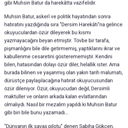
gibi Muhsin Batur da harekâtta vazifelidir.
Muhsin Batur, askerî ve politik hayatından sonra
hatıratını yazdığında sıra "Dersim Harekâtı"na gelince
okuyuculardan özür dileyerek bu kısmı
yazmayacağını beyan etmiştir. Tövbe bir tarafa,
pişmanlığını bile dile getirmemiş, yaptıklarını ikrar ve
kabullenme cesaretini gösterememiştir. Kendini
bilen, hatasından dolayı özür diler, helallik ister. Ama
burada bilinen ve yaşanmış olan yakın tarih malumatı,
dürüstçe paylaşılacağına hatırat okuyucusundan
özür dileniyor. Özür, okuyucudan değil, Dersimli
maktuller ve onların arkada kalan evlatlarından
olmalıydı. Nasıl bir mezalim yapıldı ki Muhsin Batur
gibi biri bile bunu yazamadı…
"Dünyanın ilk savaş pilotu" denen Sabiha Gökçen,