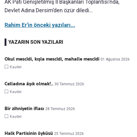
AK Pati Genişletilmiş İl Başkanları Toplantısı’nda,
Devlet Adına Dersim’den özür diledi…
Rahim Er'in önceki yazıları...
YAZARIN SON YAZILARI
Okul mescîdi, kışla mescîdi, mahalle mescîdi
01 Ağustos 2026
Kaydet
Celladına âşık olmak!..
30 Temmuz 2026
Kaydet
Bir zihniyetin iflası
28 Temmuz 2026
Kaydet
Halk Partisinin öyküsü
25 Temmuz 2026