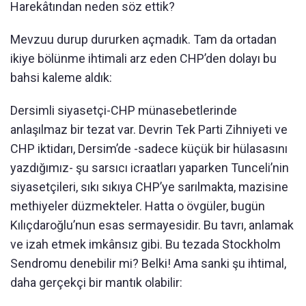
Harekâtından neden söz ettik?
Mevzuu durup dururken açmadık. Tam da ortadan
ikiye bölünme ihtimali arz eden CHP’den dolayı bu
bahsi kaleme aldık:
Dersimli siyasetçi-CHP münasebetlerinde
anlaşılmaz bir tezat var. Devrin Tek Parti Zihniyeti ve
CHP iktidarı, Dersim’de -sadece küçük bir hülasasını
yazdığımız- şu sarsıcı icraatları yaparken Tunceli’nin
siyasetçileri, sıkı sıkıya CHP’ye sarılmakta, mazisine
methiyeler düzmekteler. Hatta o övgüler, bugün
Kılıçdaroğlu’nun esas sermayesidir. Bu tavrı, anlamak
ve izah etmek imkânsız gibi. Bu tezada Stockholm
Sendromu denebilir mi? Belki! Ama sanki şu ihtimal,
daha gerçekçi bir mantık olabilir: