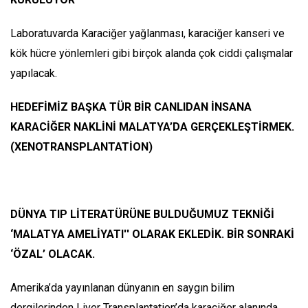
Laboratuvarda Karaciğer yağlanması, karaciğer kanseri ve
kök hücre yönlemleri gibi birçok alanda çok ciddi çalışmalar
yapılacak.
HEDEFİMİZ BAŞKA TÜR BİR CANLIDAN İNSANA
KARACİĞER NAKLİNİ MALATYA’DA GERÇEKLEŞTİRMEK.
(XENOTRANSPLANTATİON)
DÜNYA TIP LİTERATÜRÜNE BULDUĞUMUZ TEKNİĞİ
‘MALATYA AMELİYATI'' OLARAK EKLEDİK. BİR SONRAKİ
‘ÖZAL’ OLACAK.
Amerika’da yayınlanan dünyanın en saygın bilim
dergilerinden Liver Transplantation’da karaciğer alanında