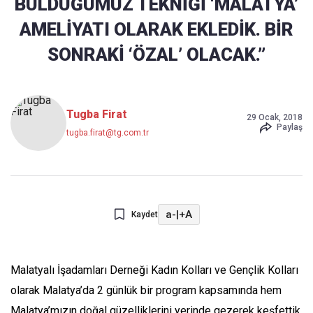
BULDUĞUMUZ TEKNİĞİ ‘MALATYA’
AMELİYATI OLARAK EKLEDİK. BİR
SONRAKİ ‘ÖZAL’ OLACAK.”
Tugba Firat
29 Ocak, 2018
Paylaş
tugba.firat@tg.com.tr
a-
|
+A
Kaydet
Malatyalı İşadamları Derneği Kadın Kolları ve Gençlik Kolları
olarak Malatya’da 2 günlük bir program kapsamında hem
Malatya’mızın doğal güzelliklerini yerinde gezerek keşfettik