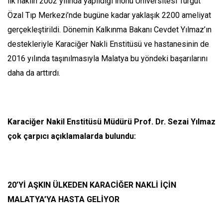
ilk naklin 2002 yılında yapıldığı İnönü Üniversitesi Turgut
Özal Tıp Merkezi’nde bugüne kadar yaklaşık 2200 ameliyat
gerçekleştirildi. Dönemin Kalkınma Bakanı Cevdet Yılmaz’ın
destekleriyle Karaciğer Nakli Enstitüsü ve hastanesinin de
2016 yılında taşınılmasıyla Malatya bu yöndeki başarılarını
daha da arttırdı.
Karaciğer Nakil Enstitüsü Müdürü Prof. Dr. Sezai Yılmaz
çok çarpıcı açıklamalarda bulundu:
20’Yİ AŞKIN ÜLKEDEN KARACİĞER NAKLİ İÇİN
MALATYA’YA HASTA GELİYOR