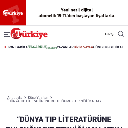
Yeni nesil dijital
abonelik 19 TL’den başlayan fiyatlarla.
GİRİŞ
SON DAKİKA
YAZARLAR
BİZİM SAYFA
GÜNDEM
POLİTİKA
EK
Anasayfa
Köşe Yazıları
“DÜNYA TIP LİTERATÜRÜNE BULDUĞUMUZ TEKNİĞİ ‘MALATY...
“DÜNYA TIP LİTERATÜRÜNE