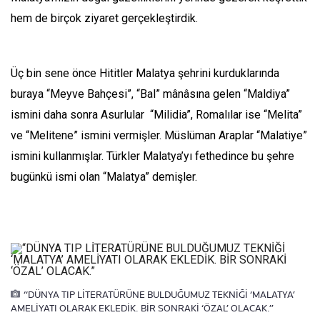
hem de birçok ziyaret gerçekleştirdik.
Üç bin sene önce Hititler Malatya şehrini kurduklarında
buraya “Meyve Bahçesi”, “Bal” mânâsına gelen “Maldiya”
ismini daha sonra Asurlular “Milidia”, Romalılar ise “Melita”
ve “Melitene” ismini vermişler. Müslüman Araplar “Malatiye”
ismini kullanmışlar. Türkler Malatya’yı fethedince bu şehre
bugünkü ismi olan “Malatya” demişler.
“DÜNYA TIP LİTERATÜRÜNE BULDUĞUMUZ TEKNİĞİ ‘MALATYA’
AMELİYATI OLARAK EKLEDİK. BİR SONRAKİ ‘ÖZAL’ OLACAK.”