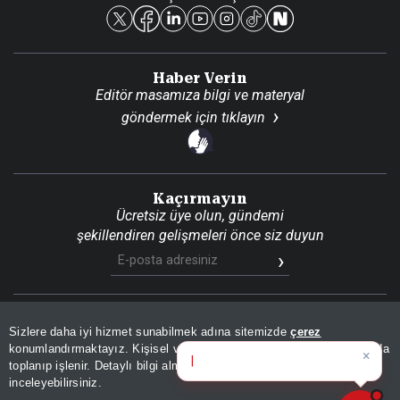
Reklam Ver
Haber Verin
Editör masamıza bilgi ve materyal
göndermek için
tıklayın
Kaçırmayın
Ücretsiz üye olun, gündemi
şekillendiren gelişmeleri önce siz duyun
Son Dakika
Site Haritası
RSS
KVKK Aydınlatma Metni
Sizlere daha iyi hizmet sunabilmek adına sitemizde
çerez
Gizlilik Politikası
Çerez Politikası
konumlandırmaktayız. Kişisel verileriniz, KVKK ve GDPR kapsamında
×
Bugünün öne çık
|
toplanıp işlenir. Detaylı bilgi almak için
Aydınlatma Metnimizi
📰
Son 30 güne ait haberleri, spor gelişmelerini veya yazar yazılarını sorgulayabilirsiniz.
© 2026 İhlas Medya Grubu. Tüm Hakları Saklıdır
inceleyebilirsiniz.