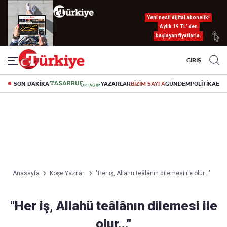
Yeni nesil dijital abonelik!
Aylık 19 TL’ den
başlayan fiyatlarla.
GİRİŞ
SON DAKİKA
YAZARLAR
BİZİM SAYFA
GÜNDEM
POLİTİKA
EK
Anasayfa
Köşe Yazıları
"Her iş, Allahü teâlânın dilemesi ile olur..."
"Her iş, Allahü teâlânın dilemesi ile
olur..."