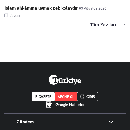
İslam ahkâmına uymak pek kolaydır
03 Ağustos 2026
Kaydet
Tüm Yazıları
E-GAZETE
ABONE OL
GİRİŞ
Gündem