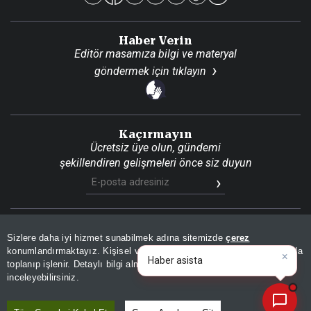
Haber Verin
Editör masamıza bilgi ve materyal
göndermek için
tıklayın
Kaçırmayın
Ücretsiz üye olun, gündemi
şekillendiren gelişmeleri önce siz duyun
Son Dakika
Site Haritası
RSS
KVKK Aydınlatma Metni
Sizlere daha iyi hizmet sunabilmek adına sitemizde
çerez
Gizlilik Politikası
Çerez Politikası
konumlandırmaktayız. Kişisel verileriniz, KVKK ve GDPR kapsamında
×
toplanıp işlenir. Detaylı bilgi almak için
Aydınlatma Metnimizi
📰
Son 30 güne ait haberleri, spor gelişmelerini veya yazar yazılarını sorgulayabilirsiniz.
© 2026 İhlas Medya Grubu. Tüm Hakları Saklıdır
inceleyebilirsiniz.