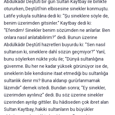
Abdülkâdir Deştûtî bir gün Sultan Kaytbay ile birlikte
otururken, Deştûtî’nin elbisesine sinekler konmuştu.
Latife yoluyla sultâna dedi ki: “Şu sineklere söyle de,
benim üzerimden gitsinler.” Kaytbay dedi ki:
“Efendim! Sinekler benim sözümden ne anlarlar. Ben
onlara nasıl anlatabilirim?” dedi. Bunun üzerine
Abdülkâdir Deştûtî hazretleri buyurdu ki: “Sen nasıl
sultansın ki, sineklere dahî sözün geçmiyor?” Yanî,
bunu söylerken nükte yolu ile; “Dünyâ sultanlığına
güvenme. Bu her ne kadar yüksek görünüyor ise de,
sineklerin bile kendisine itaat etmediği bu sultanlığa
sultanlık denir mi? Buna aldanıp gurûrlanmamak
lâzımdır” demek istedi. Bundan sonra; “Ey sinekler,
üzerimden ayrılınız” dedi. Bu söz üzerine sinekler
üzerinden ayrılıp gittiler. Bu hâdiseden çok ibret alan
Sultan Kaytbay, hakiki sultanların bu büyükler