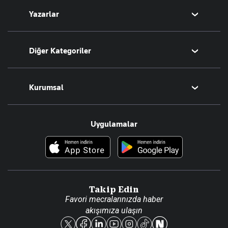
Yazarlar
Tarih
Sesli Yayınlar
Bugünün Yazarları
Diğer Kategoriler
Tüm Yazarlar
Magazin
Kurumsal
Teknoloji
Resmî Ilanlar
Hakkımızda
Uygulamalar
Haberler
İletişim
Foto Haber
Künye
Video Galeri
Gazete Aboneliği
Danışma Telefonları
Takip Edin
Favori mecralarınızda haber
Yasal
akışımıza ulaşın
Reklam Ver