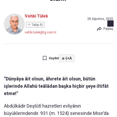
Vehbi Tülek
28 Ağustos, 2025
Takip Et
Paylaş
vehbi.tulek@tg.com.tr
a-
|
+A
Kaydet
“Dünyâya âit olsun, âhırete âit olsun, bütün
işlerinde Allahü teâlâdan başka hiçbir şeye iltifât
etme!"
Abdülkâdir Deştûtî hazretleri evliyânın
büyüklerindendir. 931 (m. 1524) senesinde Mısır’da