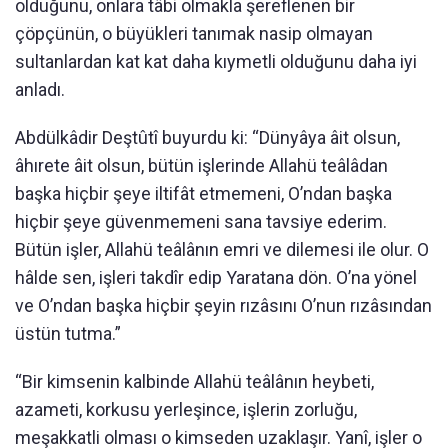
olduğunu, onlara tâbi olmakla şereflenen bir
çöpçünün, o büyükleri tanımak nasip olmayan
sultanlardan kat kat daha kıymetli olduğunu daha iyi
anladı.
Abdülkâdir Deştûtî buyurdu ki: “Dünyâya âit olsun,
âhırete âit olsun, bütün işlerinde Allahü teâlâdan
başka hiçbir şeye iltifât etmemeni, O’ndan başka
hiçbir şeye güvenmemeni sana tavsiye ederim.
Bütün işler, Allahü teâlânın emri ve dilemesi ile olur. O
hâlde sen, işleri takdîr edip Yaratana dön. O’na yönel
ve O’ndan başka hiçbir şeyin rızâsını O’nun rızâsından
üstün tutma.”
“Bir kimsenin kalbinde Allahü teâlânın heybeti,
azameti, korkusu yerleşince, işlerin zorluğu,
meşakkatli olması o kimseden uzaklaşır. Yanî, işler o