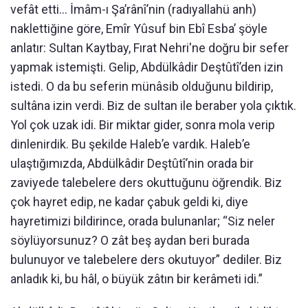
vefât etti... İmâm-ı Şa’rânî’nin (radıyallahü anh)
naklettiğine göre, Emîr Yûsuf bin Ebî Esba’ şöyle
anlatır: Sultan Kaytbay, Fırat Nehri'ne doğru bir sefer
yapmak istemişti. Gelip, Abdülkâdir Deştûtî’den izin
istedi. O da bu seferin münâsib olduğunu bildirip,
sultâna izin verdi. Biz de sultan ile beraber yola çıktık.
Yol çok uzak idi. Bir miktar gider, sonra mola verip
dinlenirdik. Bu şekilde Haleb’e vardık. Haleb’e
ulaştığımızda, Abdülkâdir Deştûtî’nin orada bir
zaviyede talebelere ders okuttuğunu öğrendik. Biz
çok hayret edip, ne kadar çabuk geldi ki, diye
hayretimizi bildirince, orada bulunanlar; “Siz neler
söylüyorsunuz? O zât beş aydan beri burada
bulunuyor ve talebelere ders okutuyor” dediler. Biz
anladık ki, bu hâl, o büyük zâtın bir kerâmeti idi.”