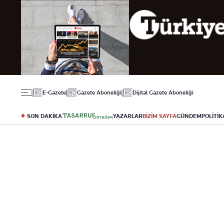
Gündem
Ekonomi
Spor
Politika
Borsa
Futbol
Eğitim
Altın
Puan Durumu
Döviz
Fikstür
Hisse Senedi
Şampiyonlar Ligi
Kripto Para
Avrupa Ligi
Emlak
Basketbol
E-Gazete
Gazete Aboneliği
Dijital Gazete Aboneliği
T-Otomobil
Turizm
SON DAKİKA
YAZARLAR
BİZİM SAYFA
GÜNDEM
POLİTİK
Yazarlar
Diğer Kategoriler
Kurumsal
Bugünün Yazarları
Magazin
Hakkımızda
Tüm Yazarlar
Teknoloji
İletişim
Resmî Ilanlar
Künye
Haberler
Gazete Aboneliği
Foto Haber
Danışma Telefonları
Video Galeri
Yasal
Reklam Ver