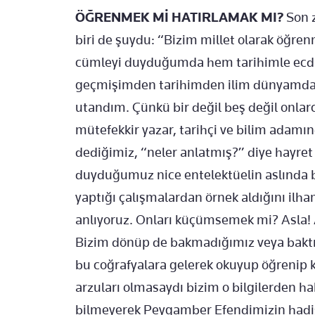
ÖĞRENMEK Mİ HATIRLAMAK MI?
Son 
biri de şuydu: “Bizim millet olarak öğren
cümleyi duyduğumda hem tarihimle ecd
geçmişimden tarihimden ilim dünyamda
utandım. Çünkü bir değil beş değil onlar
mütefekkir yazar, tarihçi ve bilim adam
dediğimiz, “neler anlatmış?” diye hayret
duyduğumuz nice entelektüelin aslında bu 
yaptığı çalışmalardan örnek aldığını ilha
anlıyoruz. Onları küçümsemek mi? Asla! 
Bizim dönüp de bakmadığımız veya baktır
bu coğrafyalara gelerek okuyup öğrenip 
arzuları olmasaydı bizim o bilgilerden ha
bilmeyerek Peygamber Efendimizin hadis-i