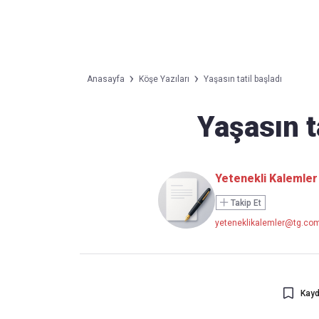
Takip Edin
Favori mecralarınızda haber
Anasayfa
Köşe Yazıları
Yaşasın tatil başladı
akışımıza ulaşın
Yaşasın t
Yetenekli Kalemler
Takip Et
yeteneklikalemler@tg.com
Kayd