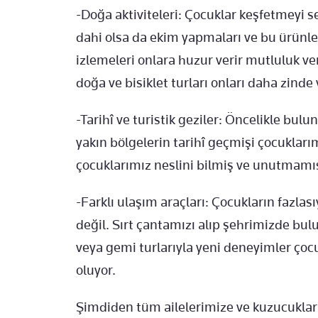
-Doğa aktiviteleri: Çocuklar keşfetmeyi 
dahi olsa da ekim yapmaları ve bu ürünl
izlemeleri onlara huzur verir mutluluk ve
doğa ve bisiklet turları onları daha zinde
-Tarihî ve turistik geziler: Öncelikle b
yakın bölgelerin tarihî geçmişi çocukları
çocuklarımız neslini bilmiş ve unutmamış
-Farklı ulaşım araçları: Çocukların fazlasıy
değil. Sırt çantamızı alıp şehrimizde bul
veya gemi turlarıyla yeni deneyimler çoc
oluyor.
Şimdiden tüm ailelerimize ve kuzucuklara v