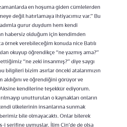
zamanlarda en hoşuma giden cümlelerden
meye değil hatırlamaya ihtiyacımız var.” Bu
adımla gurur duydum hem kendi
n habersiz olduğum için kendimden
ca örnek verebileceğim konuda nice Batılı
ından okuyup öğrendikçe “ne yazmış ama?”
 ettiğimiz “ne zeki insanmış?” diye saygı
bilgileri bizim asırlar önceki atalarımızın
m aldığını ve öğrendiğini görüyor ve
Aksine kendilerine teşekkür ediyorum.
ılmayıp unutturulan o kaynakları onların
kendi ülkelerinin insanlarına sunmak
berimiz bile olmayacaktı. Onlar bilerek
 şerifine uymuşlar. İlim Çin’de de olsa