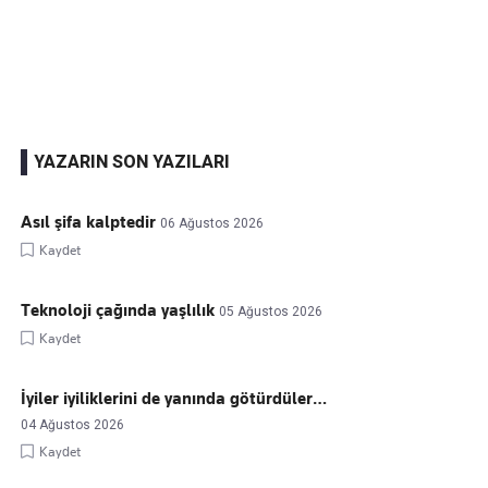
Kaçırmayın
Ücretsiz üye olun, gündemi
şekillendiren gelişmeleri önce siz duyun
YAZARIN SON YAZILARI
Asıl şifa kalptedir
06 Ağustos 2026
Kaydet
Teknoloji çağında yaşlılık
05 Ağustos 2026
Kaydet
İyiler iyiliklerini de yanında götürdüler…
04 Ağustos 2026
Kaydet