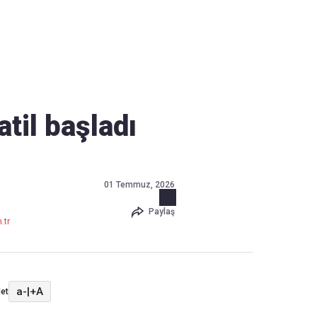
Haber Verin
Editör masamıza bilgi ve materyal
göndermek için
tıklayın
atil başladı
01 Temmuz, 2026
Paylaş
.tr
a-
|
+A
et