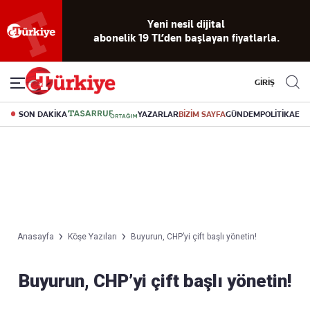
Yeni nesil dijital
abonelik 19 TL’den başlayan fiyatlarla.
GİRİŞ
SON DAKİKA
YAZARLAR
BİZİM SAYFA
GÜNDEM
POLİTİKA
EK
Anasayfa
Köşe Yazıları
Buyurun, CHP’yi çift başlı yönetin!
Buyurun, CHP’yi çift başlı yönetin!