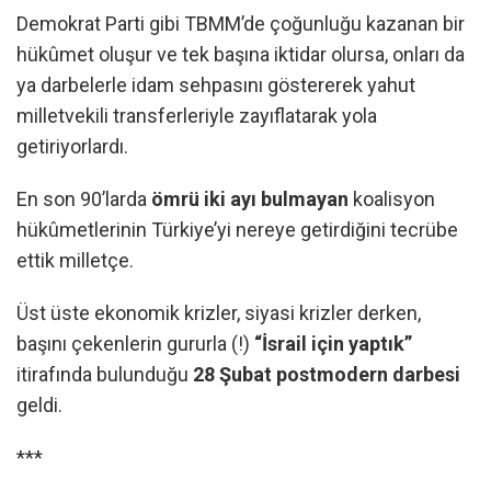
Demokrat Parti gibi TBMM’de çoğunluğu kazanan bir
hükûmet oluşur ve tek başına iktidar olursa, onları da
ya darbelerle idam sehpasını göstererek yahut
milletvekili transferleriyle zayıflatarak yola
getiriyorlardı.
En son 90’larda
ömrü iki ayı bulmayan
koalisyon
hükûmetlerinin Türkiye’yi nereye getirdiğini tecrübe
ettik milletçe.
Üst üste ekonomik krizler, siyasi krizler derken,
başını çekenlerin gururla (!)
“İsrail için yaptık”
itirafında bulunduğu
28 Şubat postmodern darbesi
geldi.
***