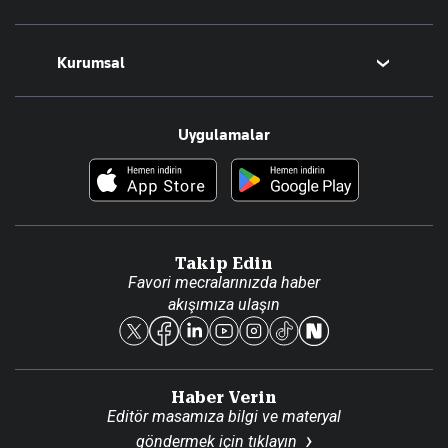
Magazin
Kurumsal
Teknoloji
Resmî Ilanlar
Hakkımızda
Uygulamalar
Haberler
İletişim
Foto Haber
Künye
Video Galeri
Gazete Aboneliği
Danışma Telefonları
Takip Edin
Favori mecralarınızda haber
Yasal
akışımıza ulaşın
Reklam Ver
Haber Verin
Editör masamıza bilgi ve materyal
göndermek için
tıklayın