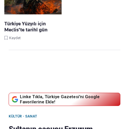
Türkiye Yüzyılı için
Meclis’te tarihî gün
Kaydet
Linke Tıkla, Türkiye Gazetesi'ni Google
Favorilerine Ekle!
KÜLTÜR - SANAT
Sultanın casusu Erzurum