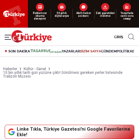
Yeni nesil dijital
abonelik 19 TL’den başlayan fiyatlarla.
GİRİŞ
SON DAKİKA
YAZARLAR
BİZİM SAYFA
GÜNDEM
POLİTİKA
EK
Haberler
Kültür - Sanat
10 bin yıllık tarih gün yüzüne çıktı! Görülmesi gereken yerler listesinde
Trabzon Müzesi
Linke Tıkla, Türkiye Gazetesi'ni Google Favorilerine
Ekle!