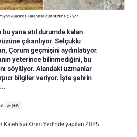
iyor! Alaca'da Kalehisar gün yüzüne çikiyor
 bu yana atıl durumda kalan
yüzüne çıkarılıyor. Selçuklu
n, Çorum geçmişini aydınlatıyor.
nın yeterince bilinmediğini, bu
ını söylüyor. Alandaki uzmanlar
ıcı bilgiler veriyor. İşte şehrin
..
a-
|
+A
et
n Kalehisar Ören Yeri'nde yapılan 2025