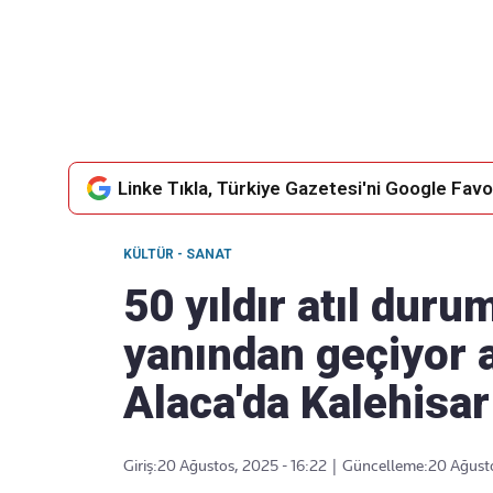
Takip Edin
Favori mecralarınızda haber akışımıza ulaşın
Linke Tıkla, Türkiye Gazetesi'ni Google Favor
KÜLTÜR - SANAT
50 yıldır atıl dur
yanından geçiyor 
Alaca'da Kalehisar
Giriş:
20 Ağustos, 2025 - 16:22
|
Güncelleme:
20 Ağusto