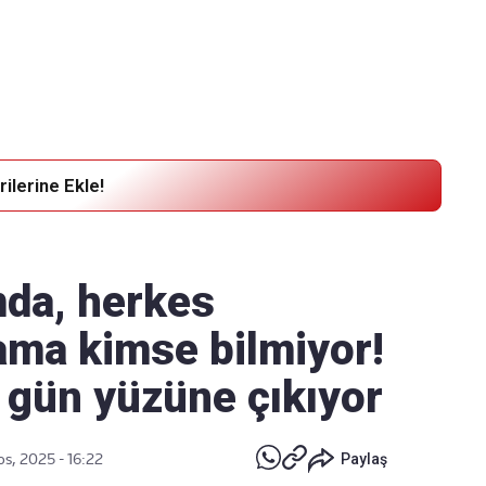
Haber Verin
Editör masamıza bilgi ve materyal göndermek için
tıklayın
ilerine Ekle!
umda, herkes
ama kimse bilmiyor!
 gün yüzüne çıkıyor
s, 2025 - 16:22
Paylaş