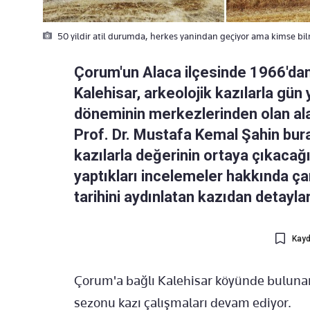
50 yildir atil durumda, herkes yanindan geçiyor ama kimse bilm
Çorum'un Alaca ilçesinde 1966'dan
Kalehisar, arkeolojik kazılarla gün 
döneminin merkezlerinden olan ala
Prof. Dr. Mustafa Kemal Şahin bura
kazılarla değerinin ortaya çıkacağ
yaptıkları incelemeler hakkında çarp
tarihini aydınlatan kazıdan detaylar.
Kayd
Çorum'a bağlı Kalehisar köyünde buluna
sezonu kazı çalışmaları devam ediyor.