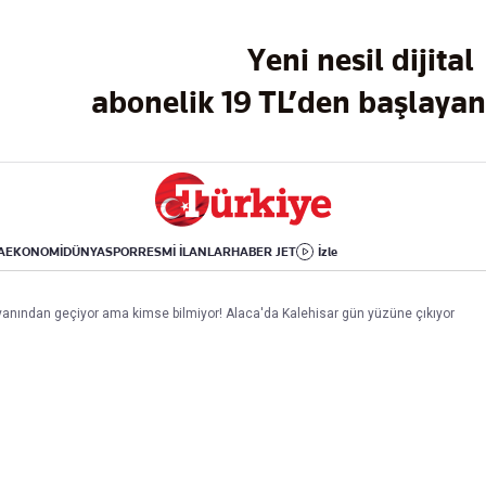
Dünya
Yaşam
Kültür-Sanat
Yeni nesil dijital
Orta Doğu
Sağlık
Sinema
Avrupa
Hava Durumu
Arkeoloji
abonelik 19 TL’den başlayan 
Amerika
Yemek
Kitap
Afrika
Seyahat
Tarih
İsrail-Gazze
Aktüel
A
EKONOMİ
DÜNYA
SPOR
RESMİ İLANLAR
HABER JET
İzle
Uygulamalar
s yanından geçiyor ama kimse bilmiyor! Alaca'da Kalehisar gün yüzüne çıkıyor
rı