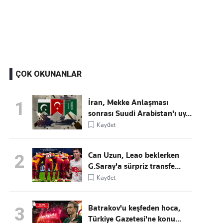
Kaçırmayın
Ücretsiz üye olun, gündemi şekillendiren gelişmeleri önce siz duyun
ÇOK OKUNANLAR
İran, Mekke Anlaşması
1
sonrası Suudi Arabistan'ı uy...
Kaydet
Can Uzun, Leao beklerken
2
G.Saray'a sürpriz transfe...
Kaydet
Batrakov'u keşfeden hoca,
3
Türkiye Gazetesi'ne konu...