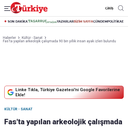
GİRİŞ
SON DAKİKA
YAZARLAR
BİZİM SAYFA
GÜNDEM
POLİTİKA
EK
Haberler
Kültür - Sanat
Fas'ta yapılan arkeolojik çalışmada 90 bin yıllık insan ayak izleri bulundu
Linke Tıkla, Türkiye Gazetesi'ni Google Favorilerine
Ekle!
KÜLTÜR - SANAT
Fas'ta yapılan arkeolojik çalışmada