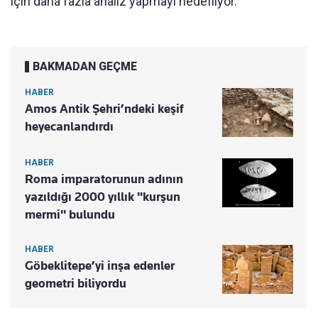
için daha fazla analiz yapmayı hedefliyor.
BAKMADAN GEÇME
HABER
Amos Antik Şehri’ndeki keşif
heyecanlandırdı
HABER
Roma imparatorunun adının
yazıldığı 2000 yıllık "kurşun
mermi" bulundu
HABER
Göbeklitepe’yi inşa edenler
geometri biliyordu