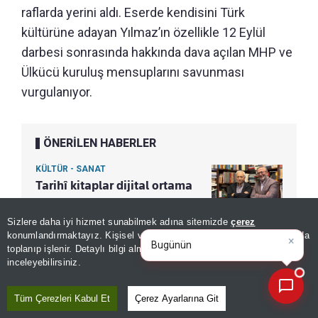
raflarda yerini aldı. Eserde kendisini Türk
kültürüne adayan Yılmaz’ın özellikle 12 Eylül
darbesi sonrasında hakkında dava açılan MHP ve
Ülkücü kuruluş mensuplarını savunması
vurgulanıyor.
ÖNERİLEN HABERLER
KÜLTÜR - SANAT
Tarihî kitaplar dijital ortama
taşınacak! Prof. Erünsal
yazma eserlerini TÜYEK’e
Sizlere daha iyi hizmet sunabilmek adına sitemizde
çerez
×
Bugünün öne çıkan manşetleri
konumlandırmaktayız. Kişisel verileriniz, KVKK ve GDPR kapsamında
bağışladı
ve gelişmeleri neler
|
toplanıp işlenir. Detaylı bilgi almak için
Aydınlatma Metnimizi
📰
Son 30 güne ait haberleri, spor gelişmelerini veya yazar yazılarını sorgulayabilirsiniz.
inceleyebilirsiniz.
Eserin başında Sarıkoç’un Yılmaz’la yaptığı geniş
Tüm Çerezleri Kabul Et
Çerez Ayarlarına Git
bir mülakata yer veriliyor. Böylece idealist