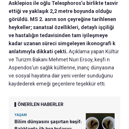
Asklepios ile oğlu Telesphoros’u birlikte tasvir
ettiği ve yaklaşık 2,2 metre boyunda olduğu
görüldü. MS 2. asrın son çeyreğine tarihlenen
heykeller; sanatsal özellikleri, detaylı işçiliği
ve hastalığın tedavisinden tam iyileşmeye
kadar uzanan süreci simgeleyen ikonografi k
anlatımıyla dikkati çekti.
Açıklama yapan Kültür
ve Turizm Bakanı Mehmet Nuri Ersoy, keşfi n
Aspendos’un sağlık kültlerine, inanç dünyasına
ve sosyal hayatına dair yeni veriler sunduğunu
kaydederek emeği geçenlere teşekkür etti.
ÖNERİLEN HABERLER
YAŞAM
Bilim dünyasını şaşırtan keşif:
Balıklarda ilk kez bulaşıcı