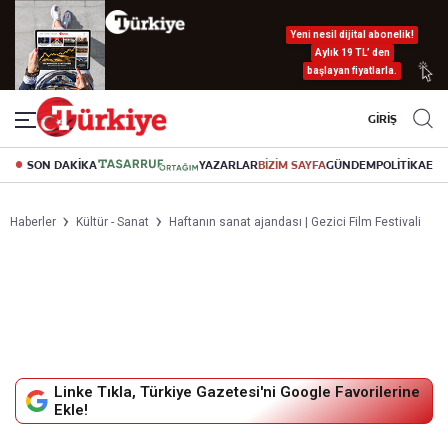
Yeni nesil dijital abonelik!
Aylık 19 TL’ den
başlayan fiyatlarla.
GİRİŞ
SON DAKİKA
YAZARLAR
BİZİM SAYFA
GÜNDEM
POLİTİKA
EK
Haberler
Kültür - Sanat
Haftanın sanat ajandası | Gezici Film Festivali
Linke Tıkla, Türkiye Gazetesi'ni Google Favorilerine
Ekle!