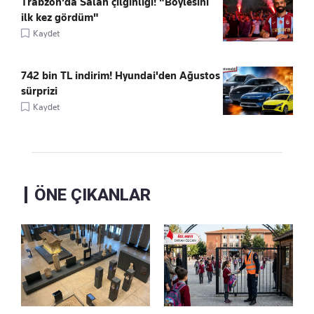
Trabzon'da Salah çılgınlığı! "Böylesini
ilk kez gördüm"
Kaydet
742 bin TL indirim! Hyundai'den Ağustos
sürprizi
Kaydet
ÖNE ÇIKANLAR