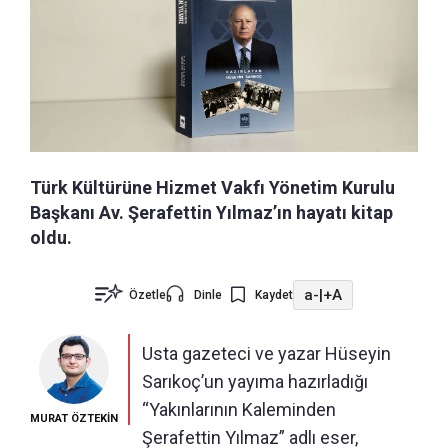
Türk Kültürüne Hizmet Vakfı Yönetim Kurulu
Başkanı Av. Şerafettin Yılmaz’ın hayatı kitap
oldu.
a-
|
+A
Özetle
Dinle
Kaydet
Usta gazeteci ve yazar Hüseyin
Sarıkoç’un yayıma hazırladığı
“Yakınlarının Kaleminden
MURAT ÖZTEKİN
Şerafettin Yılmaz” adlı eser,