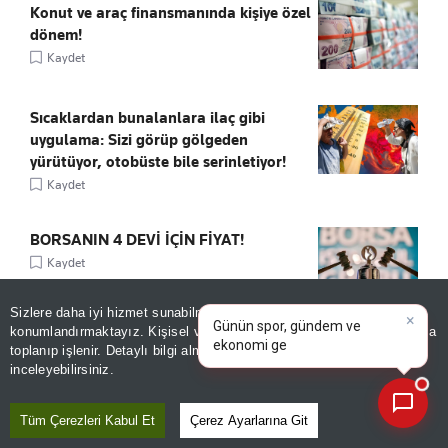
Konut ve araç finansmanında kişiye özel
dönem!
Kaydet
Sıcaklardan bunalanlara ilaç gibi
uygulama: Sizi görüp gölgeden
yürütüyor, otobüste bile serinletiyor!
Kaydet
BORSANIN 4 DEVİ İÇİN FİYAT!
Kaydet
×
Günün spor, gündem ve
Sizlere daha iyi hizmet sunabilmek adına sitemizde
çerez
ekonomi gelişmelerini analiz
konumlandırmaktayız. Kişisel verileriniz, KVKK ve GDPR kapsamında
742 bin TL indirim! Hyundai'den Ağustos
edin!
|
toplanıp işlenir. Detaylı bilgi almak için
Aydınlatma Metnimizi
📰
Son 30 güne ait haberleri, spor gelişmelerini veya yazar yazılarını sorgulayabilirsiniz.
sürprizi
inceleyebilirsiniz.
Kaydet
Tüm Çerezleri Kabul Et
Çerez Ayarlarına Git