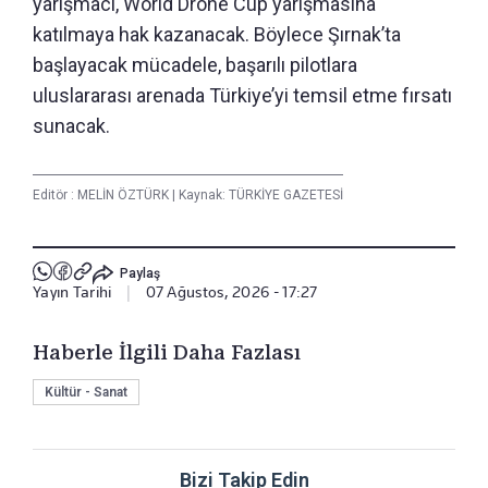
yarışmacı, World Drone Cup yarışmasına
katılmaya hak kazanacak. Böylece Şırnak’ta
başlayacak mücadele, başarılı pilotlara
uluslararası arenada Türkiye’yi temsil etme fırsatı
sunacak.
Editör :
MELİN ÖZTÜRK
|
Kaynak: TÜRKİYE GAZETESİ
Paylaş
Yayın Tarihi
|
07 Ağustos, 2026 - 17:27
Haberle İlgili Daha Fazlası
Kültür - Sanat
Bizi Takip Edin