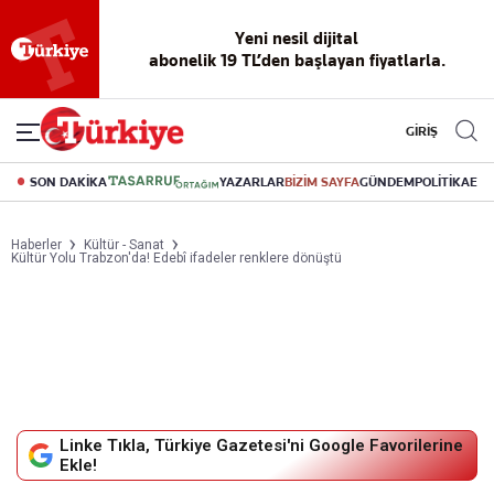
Yeni nesil dijital
abonelik 19 TL’den başlayan fiyatlarla.
GİRİŞ
SON DAKİKA
YAZARLAR
BİZİM SAYFA
GÜNDEM
POLİTİKA
EK
Haberler
Kültür - Sanat
Kültür Yolu Trabzon'da! Edebî ifadeler renklere dönüştü
Linke Tıkla, Türkiye Gazetesi'ni Google Favorilerine
Ekle!