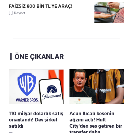
FAİZSİZ 800 BİN TL'YE ARAÇ!
Kaydet
ÖNE ÇIKANLAR
110 milyar dolarlık satış
Acun Ilıcalı kesenin
onaylandı! Dev şirket
ağzını açtı! Hull
satıldı
City'den ses getiren bir
transfer daha