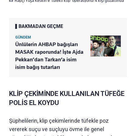
Rapçi Yüşa Keskin’e ‘tüfekli klip’ operasyonu! 4 kişi gözaltında
BAKMADAN GEÇME
GÜNDEM
Ünlülerin AHBAP bağışları
MASAK raporunda! İşte Ajda
Pekkan’dan Tarkan’a isim
isim bağış tutarları
KLİP ÇEKİMİNDE KULLANILAN TÜFEĞE
POLİS EL KOYDU
Şüphelilerin, klip çekimlerinde tüfekle poz
vererek suçu ve suçluyu övme ile genel