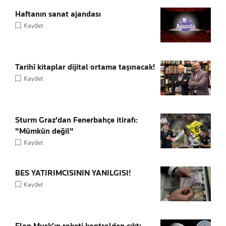
Haftanın sanat ajandası
Kaydet
Tarihî kitaplar dijital ortama taşınacak!
Kaydet
Sturm Graz'dan Fenerbahçe itirafı:
"Mümkün değil"
Kaydet
BES YATIRIMCISININ YANILGISI!
Kaydet
Elon Musk’ın roketi kontrolden çıktı,