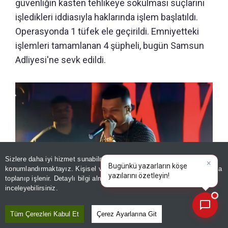
güvenliğin kasten tehlikeye sokulması suçlarını
işledikleri iddiasıyla haklarında işlem başlatıldı.
Operasyonda 1 tüfek ele geçirildi. Emniyetteki
işlemleri tamamlanan 4 şüpheli, bugün Samsun
Adliyesi'ne sevk edildi.
Sizlere daha iyi hizmet sunabilmek adına sitemizde
çerez
konumlandırmaktayız. Kişisel verileriniz, KVKK ve GDPR kapsamında
×
Bugünkü yazarların köşe
toplanıp işlenir. Detaylı bilgi almak için
Aydınlatma Metnimizi
📰
Son 30 güne ait haberleri, spor gelişmelerini veya yazar yazılarını sorgulayabilirsiniz.
inceleyebilirsiniz.
Tüm Çerezleri Kabul Et
Çerez Ayarlarına Git