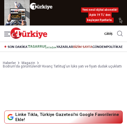
Yeni nesil dijital abonelik!
Aylık 19 TL’ den
başlayan fiyatlarla.
GİRİŞ
SON DAKİKA
YAZARLAR
BİZİM SAYFA
GÜNDEM
POLİTİKA
EK
Haberler
Magazin
Bodrum'da görüntülendi! Kıvanç Tatlıtuğ'un lüks yatı ve fiyatı dudak uçuklattı
Linke Tıkla, Türkiye Gazetesi'ni Google Favorilerine
Ekle!