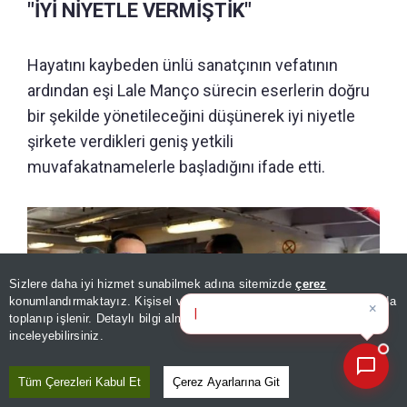
"İYİ NİYETLE VERMİŞTİK"
Hayatını kaybeden ünlü sanatçının vefatının
ardından eşi Lale Manço sürecin eserlerin doğru
bir şekilde yönetileceğini düşünerek iyi niyetle
şirkete verdikleri geniş yetkili
muvafakatnamelerle başladığını ifade etti.
Sizlere daha iyi hizmet sunabilmek adına sitemizde
çerez
×
Bugünün öne çıkan manşetleri
konumlandırmaktayız. Kişisel verileriniz, KVKK ve GDPR kapsamında
ve geliş
|
toplanıp işlenir. Detaylı bilgi almak için
Aydınlatma Metnimizi
📰
Son 30 güne ait haberleri, spor gelişmelerini veya yazar yazılarını sorgulayabilirsiniz.
inceleyebilirsiniz.
Tüm Çerezleri Kabul Et
Çerez Ayarlarına Git