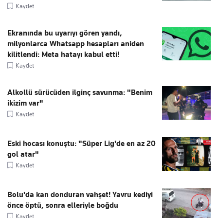
Kaydet
Ekranında bu uyarıyı gören yandı,
milyonlarca Whatsapp hesapları aniden
kilitlendi: Meta hatayı kabul etti!
Kaydet
Alkollü sürücüden ilginç savunma: "Benim
ikizim var"
Kaydet
Eski hocası konuştu: "Süper Lig'de en az 20
gol atar"
Kaydet
Bolu'da kan donduran vahşet! Yavru kediyi
önce öptü, sonra elleriyle boğdu
Kaydet