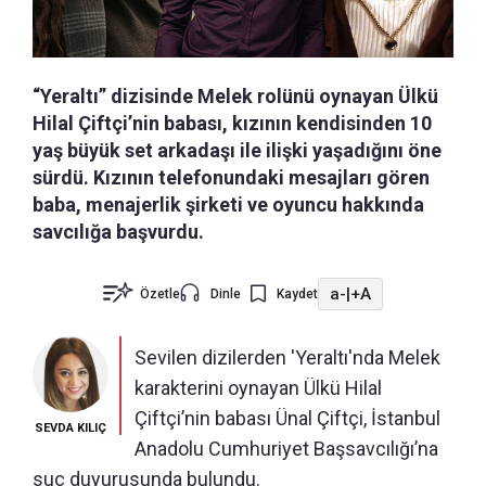
“Yeraltı” dizisinde Melek rolünü oynayan Ülkü
Hilal Çiftçi’nin babası, kızının kendisinden 10
yaş büyük set arkadaşı ile ilişki yaşadığını öne
sürdü. Kızının telefonundaki mesajları gören
baba, menajerlik şirketi ve oyuncu hakkında
savcılığa başvurdu.
a-
|
+A
Özetle
Dinle
Kaydet
Sevilen dizilerden 'Yeraltı'nda Melek
karakterini oynayan Ülkü Hilal
Çiftçi’nin babası Ünal Çiftçi, İstanbul
SEVDA KILIÇ
Anadolu Cumhuriyet Başsavcılığı’na
suç duyurusunda bulundu.