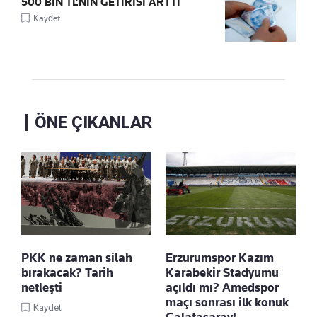
500 BİN TL’NİN GETİRİSİ ARTTI
Kaydet
ÖNE ÇIKANLAR
PKK ne zaman silah
Erzurumspor Kazım
bırakacak? Tarih
Karabekir Stadyumu
netleşti
açıldı mı? Amedspor
maçı sonrası ilk konuk
Kaydet