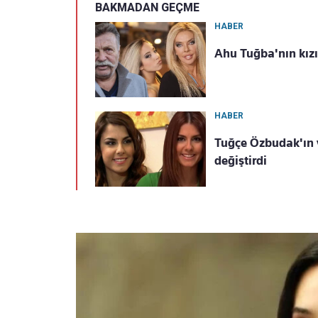
BAKMADAN GEÇME
HABER
Ahu Tuğba'nın kızı 
HABER
Tuğçe Özbudak'ın 
değiştirdi