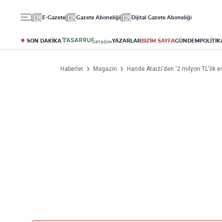
Gündem
Ekonomi
Spor
E-Gazete
Gazete Aboneliği
Dijital Gazete Aboneliği
Politika
Borsa
Futbol
Eğitim
Altın
Puan Durumu
SON DAKİKA
YAZARLAR
BİZİM SAYFA
GÜNDEM
POLİTİK
Döviz
Fikstür
Hisse Senedi
Şampiyonlar Ligi
Haberler
Magazin
Hande Ataizi'den '2 milyon TL'lik es
Kripto Para
Avrupa Ligi
Emlak
Basketbol
T-Otomobil
Turizm
Yazarlar
Diğer Kategoriler
Kurumsal
Bugünün Yazarları
Magazin
Hakkımızda
Tüm Yazarlar
Teknoloji
İletişim
Resmî Ilanlar
Künye
Haberler
Gazete Aboneliği
Foto Haber
Danışma Telefonları
Video Galeri
Yasal
Reklam Ver