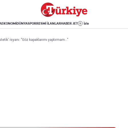
Dünya
Yaşam
Kültür-Sanat
Orta Doğu
Sağlık
Sinema
Avrupa
Hava Durumu
Arkeoloji
A
EKONOMİ
DÜNYA
SPOR
RESMİ İLANLAR
HABER JET
İzle
Amerika
Yemek
Kitap
Afrika
Seyahat
Tarih
tetik' isyanı: "Göz kapaklarımı yaptırmam..."
İsrail-Gazze
Aktüel
Uygulamalar