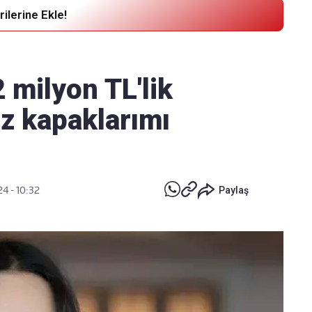
ilerine Ekle!
Haber Verin
Editör masamıza bilgi ve materyal
2 milyon TL'lik
göndermek için
tıklayın
öz kapaklarımı
24 - 10:32
Paylaş