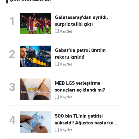
Galatasaray'dan ayrıldı,
1
sürpriz talibi çıktı
Kaçırmayın
Kaydet
Ücretsiz üye olun, gündemi
şekillendiren gelişmeleri önce siz duyun
Gabar'da petrol üretim
2
rekoru kırıldı!
Kaydet
MEB LGS yerleştirme
3
sonuçları açıklandı mı?
Kaydet
500 bin TL'nin getirisi
4
yükseldi! Ağustos başlarke...
Kaydet