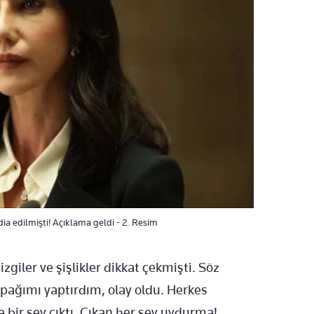
dia edilmişti! Açıklama geldi - 2. Resim
giler ve şişlikler dikkat çekmişti. Söz
apağımı yaptırdım, olay oldu. Herkes
e bir şey çıktı. Çıkan her şey uydurma!