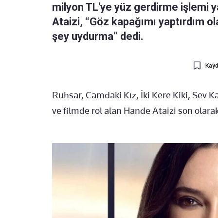
milyon TL'ye yüz gerdirme işlemi ya
Ataizi, “Göz kapağımı yaptırdım ol
şey uydurma” dedi.
Kayd
Ruhsar, Camdaki Kız, İki Kere Kiki, Sev Ka
ve filmde rol alan Hande Ataizi son olara