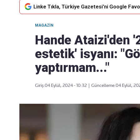
Linke Tıkla, Türkiye Gazetesi'ni Google Favor
MAGAZIN
Takip Edin
Favori mecralarınızda haber
Hande Ataizi'den '
akışımıza ulaşın
estetik' isyanı: "G
yaptırmam..."
Giriş:
04 Eylül, 2024 - 10:32
|
Güncelleme:
04 Eylül, 20