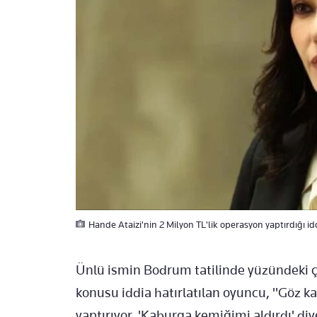
Hande Ataizi'nin 2 Milyon TL'lik operasyon yaptırdığı id
Ünlü ismin Bodrum tatilinde yüzündeki çiz
konusu iddia hatırlatılan oyuncu, "Göz k
yaptırıyor. 'Kaburga kemiğimi aldırdı' diy