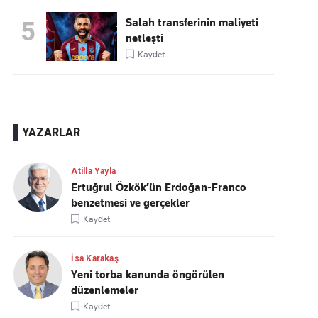
Salah transferinin maliyeti
5
netleşti
Kaydet
YAZARLAR
Atilla Yayla
Ertuğrul Özkök’ün Erdoğan-Franco
benzetmesi ve gerçekler
Kaydet
İsa Karakaş
Yeni torba kanunda öngörülen
düzenlemeler
Kaydet